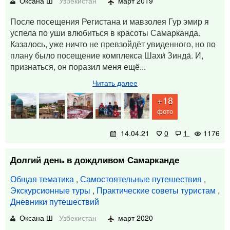
Оксана Ш
Узбекистан
март 2019
После посещения Регистана и мавзолея Гур эмир я
успела по уши влюбиться в красоты Самарканда.
Казалось, уже ничто не превзойдёт увиденного, но по
плану было посещение комплекса Шахи́ Зинда́. И,
признаться, он поразил меня ещё...
Читать далее
+18
фото
14.04.21
0
1
1176
Долгий день в дождливом Самарканде
Общая тематика
,
Самостоятельные путешествия
,
Экскурсионные туры
,
Практические советы туристам
,
Дневники путешествий
Оксана Ш
Узбекистан
март 2020