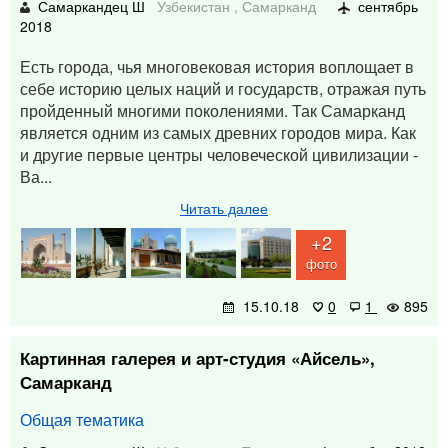
Самаркандец Ш
Узбекистан
,
Самарканд
сентябрь
2018
Есть города, чья многовековая история воплощает в
себе историю целых наций и государств, отражая путь
пройденный многими поколениями. Так Самарканд
является одним из самых древних городов мира. Как
и другие первые центры человеческой цивилизации -
Ва...
Читать далее
+2
фото
15.10.18
0
1
895
Картинная галерея и арт-студия «Айсель»,
Самарканд
Общая тематика