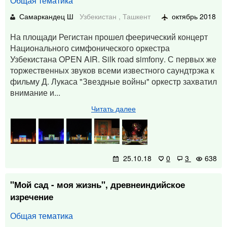
Общая тематика
Самаркандец Ш
Узбекистан
,
Ташкент
октябрь 2018
На площади Регистан прошел феерический концерт
Национального симфонического оркестра
Узбекистана OPEN AIR. Silk rоаd simfоnу. С первых же
торжественных звуков всеми известного саундтрэка к
фильму Д. Лукаса "Звездные войны" оркестр захватил
внимание и...
Читать далее
25.10.18
0
3
638
"Мой сад - моя жизнь", древнеиндийское
изречение
Общая тематика