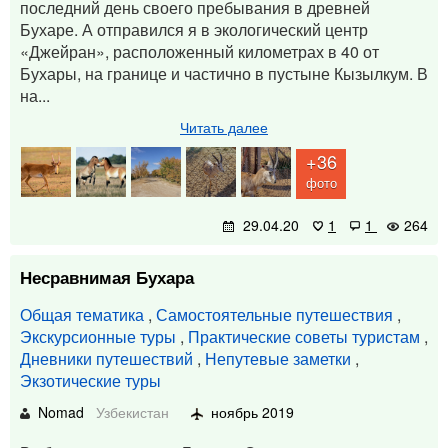
последний день своего пребывания в древней
Бухаре. А отправился я в экологический центр
«Джейран», расположенный километрах в 40 от
Бухары, на границе и частично в пустыне Кызылкум. В
на...
Читать далее
+36
фото
29.04.20
1
1
264
Несравнимая Бухара
Общая тематика
,
Самостоятельные путешествия
,
Экскурсионные туры
,
Практические советы туристам
,
Дневники путешествий
,
Непутевые заметки
,
Экзотические туры
Nomad
Узбекистан
ноябрь 2019