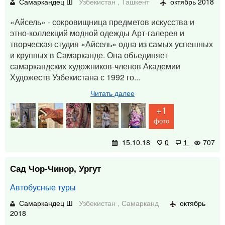
Самаркандец Ш
Узбекистан
,
Ташкент
октябрь 2018
«Айсель» - сокровищница предметов искусства и
этно-коллекций модной одежды Арт-галерея и
творческая студия «Айсель» одна из самых успешных
и крупных в Самарканде. Она объединяет
самаркандских художников-членов Академии
Художеств Узбекистана с 1992 го...
Читать далее
+1
фото
15.10.18
0
1
707
Сад Чор-Чинор, Ургут
Автобусные туры
Самаркандец Ш
Узбекистан
,
Самарканд
октябрь
2018