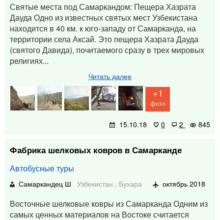
Святые места под Самаркандом: Пещера Хазрата
Дауда Одно из известных святых мест Узбекистана
находится в 40 км. к юго-западу от Самарканда, на
территории села Аксай. Это пещера Хазрата Дауда
(святого Давида), почитаемого сразу в трех мировых
религиях...
Читать далее
+1
фото
15.10.18
0
2
845
Фабрика шелковых ковров в Самарканде
Автобусные туры
Самаркандец Ш
Узбекистан
,
Бухара
октябрь 2018
Восточные шелковые ковры из Самарканда Одним из
самых ценных материалов на Востоке считается