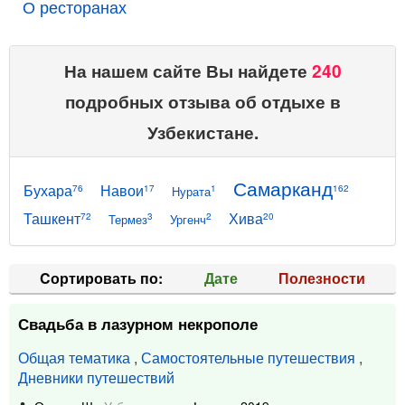
О ресторанах
На нашем сайте Вы найдете
240
подробных отзыва об отдыхе в
Узбекистане.
Самарканд
Бухара
Навои
76
17
1
162
Нурата
Ташкент
Хива
72
3
2
20
Термез
Ургенч
Cортировать по:
Дате
Полезности
Свадьба в лазурном некрополе
Общая тематика
,
Самостоятельные путешествия
,
Дневники путешествий