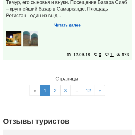
Темур, его сыновья и внуки. Посещение Базара Сиаб
– крупнейший базар в Самарканде. Площадь
Регистан - один из выд...
Читать далее
12.09.18
0
1
673
Страницы:
«
1
2
3
...
12
»
Отзывы туристов