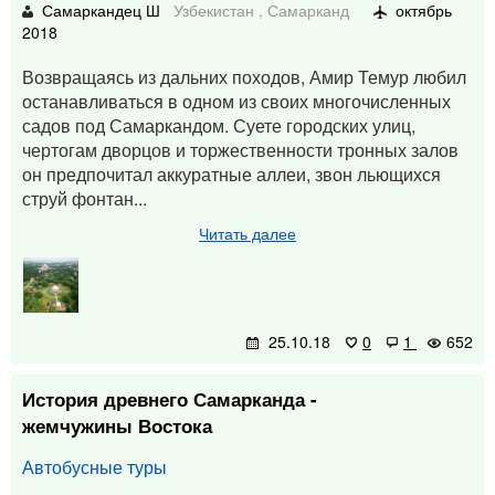
Самаркандец Ш
Узбекистан
,
Самарканд
октябрь
2018
Возвращаясь из дальних походов, Амир Темур любил
останавливаться в одном из своих многочисленных
садов под Самаркандом. Суете городских улиц,
чертогам дворцов и торжественности тронных залов
он предпочитал аккуратные аллеи, звон льющихся
струй фонтан...
Читать далее
25.10.18
0
1
652
История древнего Самарканда -
жемчужины Востока
Автобусные туры