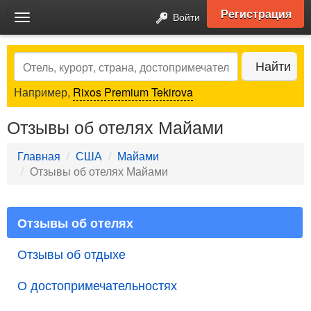
Регистрация
Войти
Toggle
navigation
Search
Найти
Например,
Rixos Premium Tekirova
Отзывы об отелях Майами
Главная
США
Майами
Отзывы об отелях Майами
Отзывы об отелях
Отзывы об отдыхе
О достопримечательностях