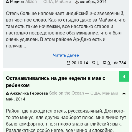
Родион
Albion
—
США
,
Майами
октябрь, 2014
Отель больше напоминает индийский 2-х звездочный,
вот честное слово. Как-то стыдно даже за Майами, что
там есть такие ночлежки, все настолько старое и
настолько посредственное обслуживание, что я был
очень удивлен. В этом районе Ар-Деко есть и
получш...
Читать далее
20.10.14
1
0
784
4
Останавливались на две недели в мае с
ребенком
Анжелика Герасева
Sole on the Ocean
—
США
,
Майами
май, 2014
Район, где находится отель, русскоязычный. Для кого-
то это минус, для других наоборот плюс, мне лично тут
было комфортно, т. к. я плохо знаю английский язык.
Развлекаться особо негде, все чинно и спокойно,