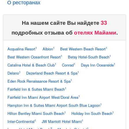
О ресторанах
На нашем сайте Вы найдете
33
подробных отзыва об
отелях Майами
.
1
1
1
Acqualina Resort
Albion
Best Western Beach Resort
1
1
Best Western Oceanfront Resort
Betsy Hotel-South Beach
1
1
1
Catalina Hotel & Beach Club
Conrad
Days Inn Oceanside
1
1
Delano
Dezerland Beach Resort & Spa
1
Eden Rock Renaissance Resort & Spa
1
Fairfield Inn & Suites Miami Beach
1
Fairfield Inn Miami Airport West/Doral Area
1
Hampton Inn & Suites Miami Airport South Blue Lagoon
1
1
Hilton Bentley Miami South Beach
Holiday Inn South Beach
1
1
Inter-Continental
JW Marriott Hotel Miami
2
1