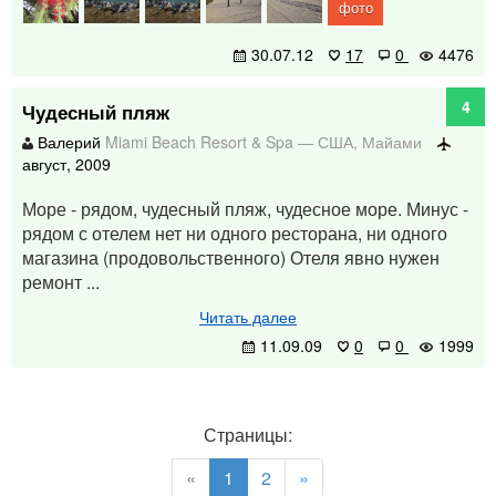
фото
30.07.12
17
0
4476
4
Чудесный пляж
Валерий
Miami Beach Resort & Spa
—
США
,
Майами
август, 2009
Море - рядом, чудесный пляж, чудесное море. Минус -
рядом с отелем нет ни одного ресторана, ни одного
магазина (продовольственного) Отеля явно нужен
ремонт ...
Читать далее
11.09.09
0
0
1999
Страницы:
«
1
2
»