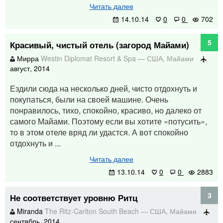
Читать далее
14.10.14
0
0
702
5
Красивый, чистый отель (загород Майами)
Мирра
Westin Diplomat Resort & Spa
—
США
,
Майами
август, 2014
Ездили сюда на несколько дней, чисто отдохнуть и
покупаться, были на своей машине. Очень
понравилось, тихо, спокойно, красиво, но далеко от
самого Майами. Поэтому если вы хотите «потусить»,
то в этом отеле вряд ли удастся. А вот спокойно
отдохнуть и ...
Читать далее
13.10.14
0
0
2883
3
Не соответствует уровню Ритц
Miranda
The Ritz-Carlton South Beach
—
США
,
Майами
сентябрь, 2014