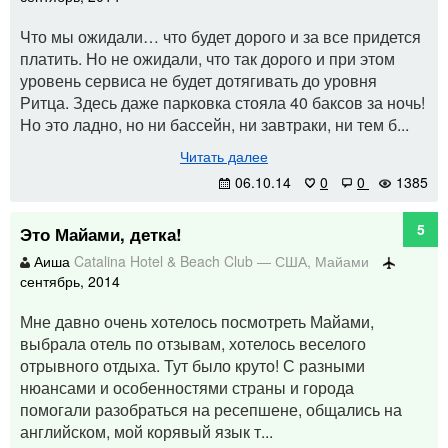
Что мы ожидали… что будет дорого и за все придется
платить. Но не ожидали, что так дорого и при этом
уровень сервиса не будет дотягивать до уровня
Ритца. Здесь даже парковка стояла 40 баксов за ночь!
Но это ладно, но ни бассейн, ни завтраки, ни тем б...
Читать далее
06.10.14
0
0
1385
5
Это Майами, детка!
Аиша
Catalina Hotel & Beach Club
—
США
,
Майами
сентябрь, 2014
Мне давно очень хотелось посмотреть Майами,
выбрала отель по отзывам, хотелось веселого
отрывного отдыха. Тут было круто! С разными
нюансами и особенностями страны и города
помогали разобраться на ресепшене, общались на
английском, мой корявый язык т...