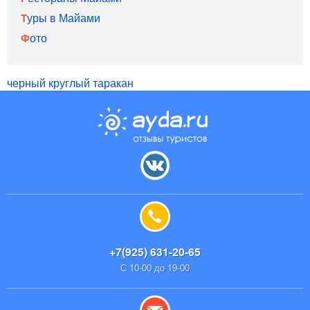
Туры в Майами
Фото
черный круглый таракан
+7(925) 631-20-65
С 10-00 до 19-00