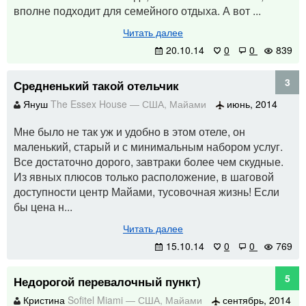
вполне подходит для семейного отдыха. А вот ...
Читать далее
20.10.14
0
0
839
3
Средненький такой отельчик
Януш
The Essex House
—
США
,
Майами
июнь, 2014
Мне было не так уж и удобно в этом отеле, он
маленький, старый и с минимальным набором услуг.
Все достаточно дорого, завтраки более чем скудные.
Из явных плюсов только расположение, в шаговой
доступности центр Майами, тусовочная жизнь! Если
бы цена н...
Читать далее
15.10.14
0
0
769
5
Недорогой перевалочный пункт)
Кристина
Sofitel Miami
—
США
,
Майами
сентябрь, 2014