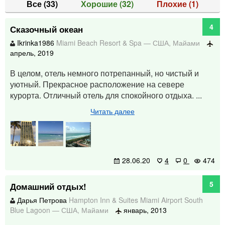
Все
(33)
Хорошие
(32)
Плохие
(1)
4
Сказочный океан
Ikrinka1986
Miami Beach Resort & Spa
—
США
,
Майами
апрель, 2019
В целом, отель немного потрепанный, но чистый и
уютный. Прекрасное расположение на севере
курорта. Отличный отель для спокойного отдыха. ...
Читать далее
28.06.20
4
0
474
5
Домашний отдых!
Дарья Петрова
Hampton Inn & Suites Miami Airport South
Blue Lagoon
—
США
,
Майами
январь, 2013