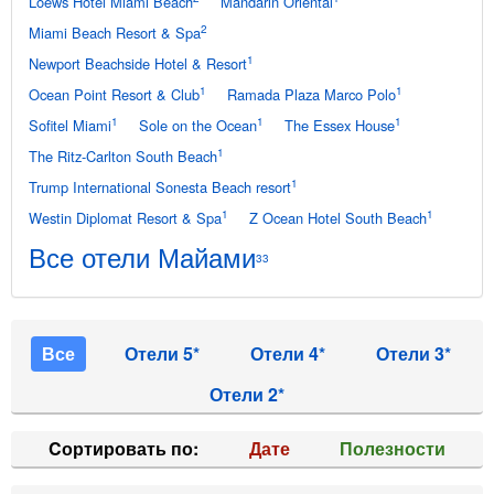
Loews Hotel Miami Beach
Mandarin Oriental
2
Miami Beach Resort & Spa
1
Newport Beachside Hotel & Resort
1
1
Ocean Point Resort & Club
Ramada Plaza Marco Polo
1
1
1
Sofitel Miami
Sole on the Ocean
The Essex House
1
The Ritz-Carlton South Beach
1
Trump International Sonesta Beach resort
1
1
Westin Diplomat Resort & Spa
Z Ocean Hotel South Beach
Все отели Майами
33
Все
Отели 5*
Отели 4*
Отели 3*
Отели 2*
Cортировать по:
Дате
Полезности