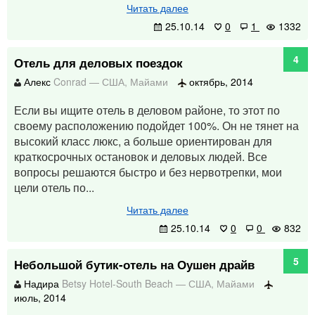
Читать далее
25.10.14
0
1
1332
4
Отель для деловых поездок
Алекс
Conrad
—
США
,
Майами
октябрь, 2014
Если вы ищите отель в деловом районе, то этот по
своему расположению подойдет 100%. Он не тянет на
высокий класс люкс, а больше ориентирован для
краткосрочных остановок и деловых людей. Все
вопросы решаются быстро и без нервотрепки, мои
цели отель по...
Читать далее
25.10.14
0
0
832
5
Небольшой бутик-отель на Оушен драйв
Надира
Betsy Hotel-South Beach
—
США
,
Майами
июль, 2014