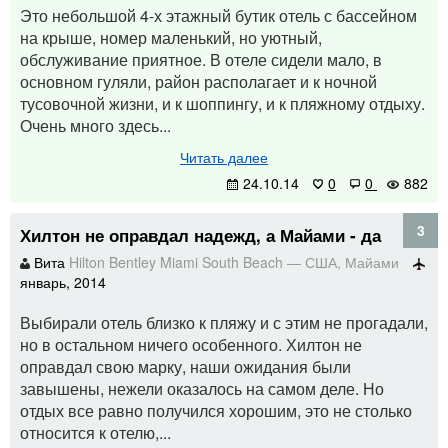
Это небольшой 4-х этажный бутик отель с бассейном
на крыше, номер маленький, но уютный,
обслуживание приятное. В отеле сидели мало, в
основном гуляли, район располагает и к ночной
тусовочной жизни, и к шоппингу, и к пляжному отдыху.
Очень много здесь...
Читать далее
24.10.14
0
0
882
3
Хилтон не оправдал надежд, а Майами - да
Вита
Hilton Bentley Miami South Beach
—
США
,
Майами
январь, 2014
Выбирали отель близко к пляжу и с этим не прогадали,
но в остальном ничего особенного. Хилтон не
оправдал свою марку, наши ожидания были
завышены, нежели оказалось на самом деле. Но
отдых все равно получился хорошим, это не столько
относится к отелю,...