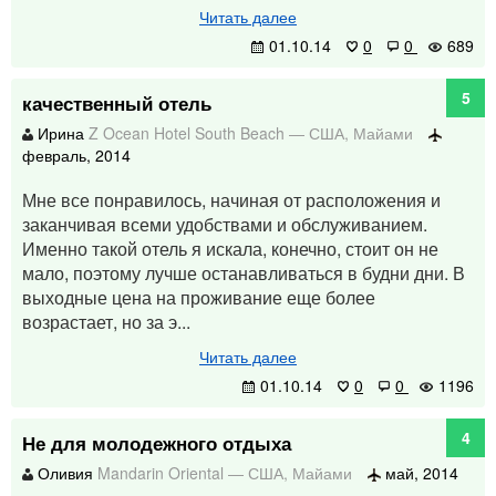
Читать далее
01.10.14
0
0
689
5
качественный отель
Ирина
Z Ocean Hotel South Beach
—
США
,
Майами
февраль, 2014
Мне все понравилось, начиная от расположения и
заканчивая всеми удобствами и обслуживанием.
Именно такой отель я искала, конечно, стоит он не
мало, поэтому лучше останавливаться в будни дни. В
выходные цена на проживание еще более
возрастает, но за э...
Читать далее
01.10.14
0
0
1196
4
Не для молодежного отдыха
Оливия
Mandarin Oriental
—
США
,
Майами
май, 2014