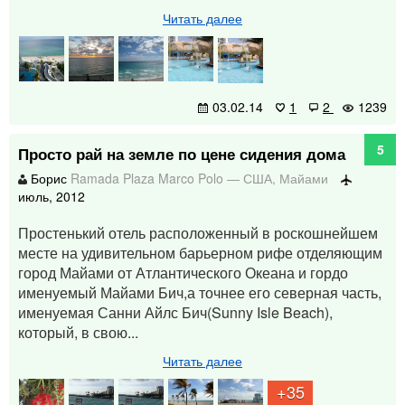
Читать далее
03.02.14
1
2
1239
5
Просто рай на земле по цене сидения дома
Борис
Ramada Plaza Marco Polo
—
США
,
Майами
июль, 2012
Простенький отель расположенный в роскошнейшем
месте на удивительном барьерном рифе отделяющим
город Майами от Атлантического Океана и гордо
именуемый Майами Бич,а точнее его северная часть,
именуемая Санни Айлс Бич(Sunny Isle Beach),
который, в свою...
Читать далее
+35