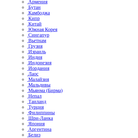
Армения
Бутан
Камбоджа
Кипр
Китай
Южная Корея
Сингапур
Вьетнам
Грузия
Израиль
Индия
Индонезия
Иордания
Лаос
Малайзия
Мальдивы
Мьянма (Бирма)
Непал
Таиланд
Турция
Филиппины
Шри-Ланка
Япония
Аргентина
Белиз