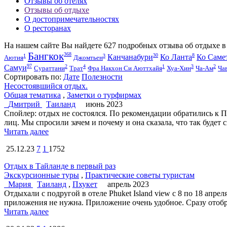
Отзывы об отелях
Отзывы об отдыхе
О достопримечательностях
О ресторанах
На нашем сайте Вы найдете
627
подробных отзыва об отдыхе в
Бангкок
368
30
8
1
3
Канчанабури
Ко Ланта
Ко Саме
Аютия
Джомтьен
97
2
4
1
3
2
Самуи
Сураттани
Трат
Фра Накхон Си Аюттхайя
Хуа-Хин
Ча-Ам
Ча
Cортировать по:
Дате
Полезности
Несостоявшийся отдых.
Общая тематика
,
Заметки о турфирмах
Дмитрий
Таиланд
июнь 2023
Спойлер: отдых не состоялся. По рекомендации обратились к 
лиц. Мы спросили зачем и почему и она сказала, что так будет с
Читать далее
25.12.23
7
1
1752
Отдых в Тайланде в первый раз
Экскурсионные туры
,
Практические советы туристам
Мария
Таиланд
,
Пхукет
апрель 2023
Отдыхали с подругой в отеле Phuket Island view с 8 по 18 апре
приложения не нужна. Приложение очень удобное. Сразу отобра
Читать далее