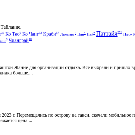
 Тайланде.
Паттайя
217
36
6
33
57
3
1
2
т
Ко Тао
Ко Чанг
Краби
Лампанг
Нан
Пай
Пляж 
10
3
Чианграй
венг
Паштон Жанне для организации отдыха. Все выбрали и пришло вр
кидка больше....
ля 2023 г. Перемещались по острову на такси, скачали мобильное 
жается цена ...