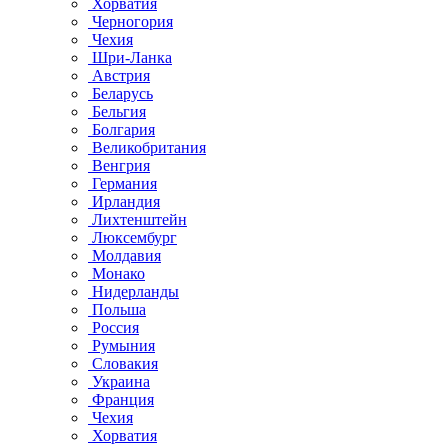
Хорватия
Черногория
Чехия
Шри-Ланка
Австрия
Беларусь
Бельгия
Болгария
Великобритания
Венгрия
Германия
Ирландия
Лихтенштейн
Люксембург
Молдавия
Монако
Нидерланды
Польша
Россия
Румыния
Словакия
Украина
Франция
Чехия
Хорватия