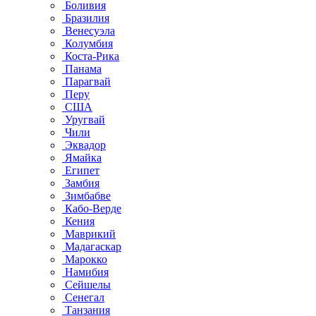
Боливия
Бразилия
Венесуэла
Колумбия
Коста-Рика
Панама
Парагвай
Перу
США
Уругвай
Чили
Эквадор
Ямайка
Египет
Замбия
Зимбабве
Кабо-Верде
Кения
Маврикий
Мадагаскар
Марокко
Намибия
Сейшелы
Сенегал
Танзания