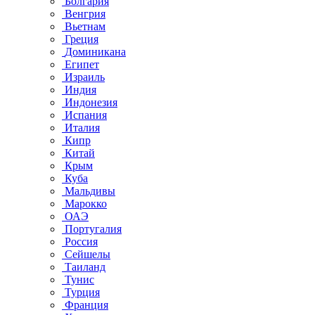
Болгария
Венгрия
Вьетнам
Греция
Доминикана
Египет
Израиль
Индия
Индонезия
Испания
Италия
Кипр
Китай
Крым
Куба
Мальдивы
Марокко
ОАЭ
Португалия
Россия
Сейшелы
Таиланд
Тунис
Турция
Франция