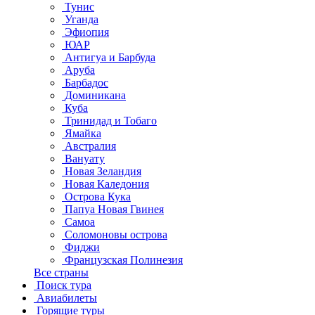
Тунис
Уганда
Эфиопия
ЮАР
Антигуа и Барбуда
Аруба
Барбадос
Доминикана
Куба
Тринидад и Тобаго
Ямайка
Австралия
Вануату
Новая Зеландия
Новая Каледония
Острова Кука
Папуа Новая Гвинея
Самоа
Соломоновы острова
Фиджи
Французская Полинезия
Все страны
Поиск тура
Авиабилеты
Горящие туры