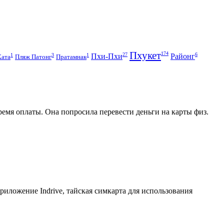
Пхукет
174
27
6
1
3
1
Пхи-Пхи
Районг
Ката
Пляж Патонг
Пратамнак
емя оплаты. Она попросила перевести деньги на карты физ.
приложение Indrive, тайская симкарта для использования