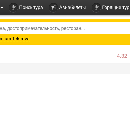
Поиск тура
Авиабилеты
Горящие ту
mium Tekirova
4.32
vious