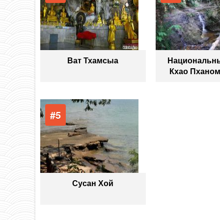
Ват Тхамсыа
Национальн
Кхао Пханом
#5
Сусан Хой