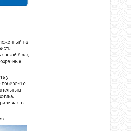
оложенный на
ристы
морской бриз,
розрачные
ть у
е побережье
вительным
отика.
Краби часто
хо.