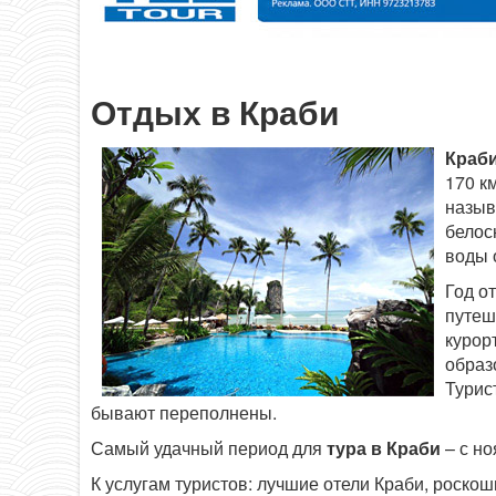
Отдых в Краби
Краби
170 к
назыв
белос
воды 
Год о
путеш
курор
образ
Турис
бывают переполнены.
Самый удачный период для
тура в Краби
– с но
К услугам туристов: лучшие отели Краби, роск