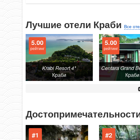
Лучшие отели Краби
Все от
5.00
5.00
рейтинг
рейтинг
Krabi Resort 4*
Краби
Краби
Достопримечательност
#1
#2