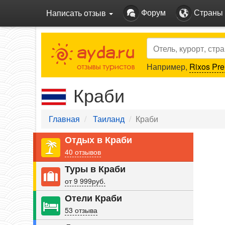
Форум
Страны
Написать отзыв
Search
Например,
Rixos Pre
Краби
Главная
Таиланд
Краби
Pre
Отдых в Краби
40 отзывов
Туры в Краби
от 9 999руб.
Отели Краби
53 отзыва