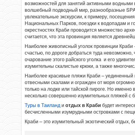
возможностей для занятий активными водными 
волшебный подводный мир, разнообразные SPA
увлекательные экскурсии, к примеру, посещения
Национальных Парков, поездки к водопадам и г
окрестностях Краби проводится множество архео
считается, что эта провинция является древней
Наиболее живописный уголок провинции Краби - 
счастью, по дороге добраться туда невозможно, 
очарование этого райского уголка и его удивит
изумительны скалистые крюки, а также многочи
Наиболее красивые пляжи Краби – уединенный п
отвесными скалами и огражден от моря огромно
только на лодке или тайской пироге. Но именно 
несколько совершенно изумительных пляжей с 
Туры в Таиланд
и
отдых в Краби
будет интересе
бесчисленными изумрудными островками с пещ
Краби – это изумительный экзотический отдых, 