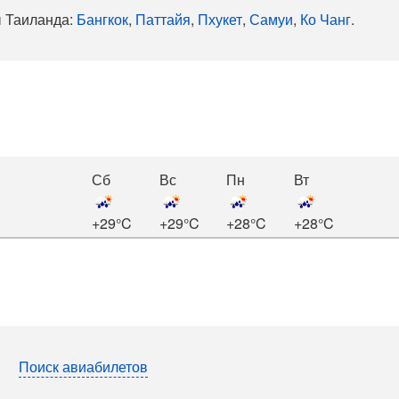
ы Таиланда:
Бангкок
,
Паттайя
,
Пхукет
,
Самуи
,
Ко Чанг
.
Сб
Вс
Пн
Вт
+29°C
+29°C
+28°C
+28°C
Поиск авиабилетов