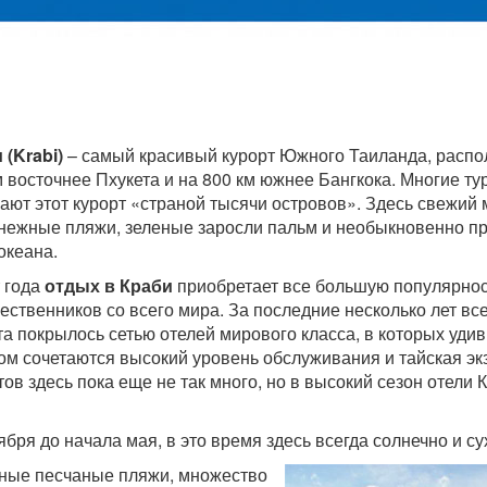
 (Krabi)
– самый красивый курорт Южного Таиланда, расп
м восточнее Пхукета и на 800 км южнее Бангкока. Многие ту
ают этот курорт «страной тысячи островов». Здесь свежий 
нежные пляжи, зеленые заросли пальм и необыкновенно п
океана.
т года
отдых в Краби
приобретает все большую популярнос
ественников со всего мира. За последние несколько лет вс
та покрылось сетью отелей мирового класса, в которых уди
ом сочетаются высокий уровень обслуживания и тайская экз
тов здесь пока еще не так много, но в высокий сезон отели 
ября до начала мая, в это время здесь всегда солнечно и су
ошные песчаные пляжи, множество