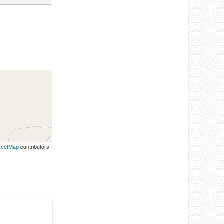
reetMap
contributors