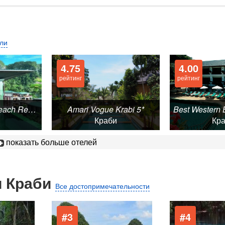
ели
4.75
4.00
рейтинг
рейтинг
Centara Grand Beach Resort & Villas Krabi 5*
Amari Vogue Krabi 5*
Краби
Кр
показать больше отелей
и Краби
Все достопримечательности
#3
#4