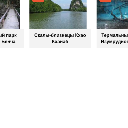
ый парк
Скалы-близнецы Кхао
Термальны
 Бенча
Кханаб
Изумрудное
оз