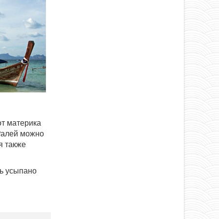
от материка
 Ралей можно
я также
сь усыпано