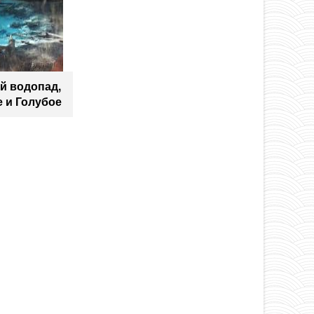
й водопад,
 и Голубое
ера