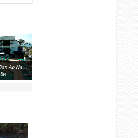
Best Western Ban Ao Nang Resort 3*
аби