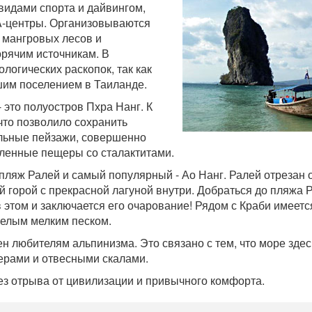
видами спорта и дайвингом,
-центры. Организовываются
 мангровых лесов и
орячим источникам. В
логических раскопок, так как
шим поселением в Таиланде.
это полуостров Пхра Нанг. К
что позволило сохранить
ельные пейзажи, совершенно
сленные пещеры со сталактитами.
ляж Ралей и самый популярный - Ао Нанг. Ралей отрезан 
й горой с прекрасной лагуной внутри. Добраться до пляжа
в этом и заключается его очарование! Рядом с Краби имеетс
белым мелким песком.
н любителям альпинизма. Это связано с тем, что море зде
ерами и отвесными скалами.
без отрыва от цивилизации и привычного комфорта.