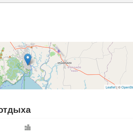
Leaflet
| ©
OpenSt
отдыха