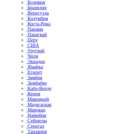
Боливия
Бразилия
Венесуэла
Колумбия
Коста-Рика
Панама
Парагвай
Перу
США
Уругвай
Чили
Эквадор
Ямайка
Египет
Замбия
Зимбабве
Кабо-Верде
Кения
Маврикий
Мадагаскар
Марокко
Намибия
Сейшелы
Сенегал
Танзания