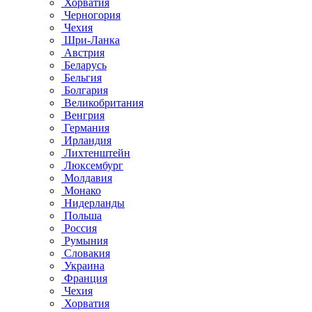
Хорватия
Черногория
Чехия
Шри-Ланка
Австрия
Беларусь
Бельгия
Болгария
Великобритания
Венгрия
Германия
Ирландия
Лихтенштейн
Люксембург
Молдавия
Монако
Нидерланды
Польша
Россия
Румыния
Словакия
Украина
Франция
Чехия
Хорватия