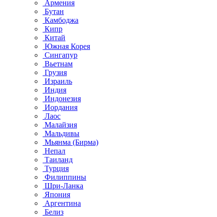
Армения
Бутан
Камбоджа
Кипр
Китай
Южная Корея
Сингапур
Вьетнам
Грузия
Израиль
Индия
Индонезия
Иордания
Лаос
Малайзия
Мальдивы
Мьянма (Бирма)
Непал
Таиланд
Турция
Филиппины
Шри-Ланка
Япония
Аргентина
Белиз