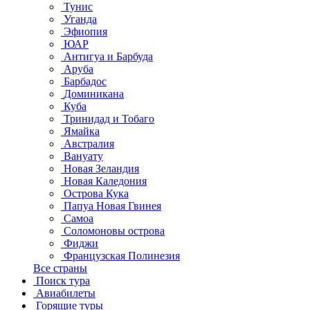
Тунис
Уганда
Эфиопия
ЮАР
Антигуа и Барбуда
Аруба
Барбадос
Доминикана
Куба
Тринидад и Тобаго
Ямайка
Австралия
Вануату
Новая Зеландия
Новая Каледония
Острова Кука
Папуа Новая Гвинея
Самоа
Соломоновы острова
Фиджи
Французская Полинезия
Все страны
Поиск тура
Авиабилеты
Горящие туры