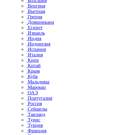
Болгария
Венгрия
Вьетнам
Греция
Доминикана
Египет
Израиль
Индия
Индонезия
Испания
Италия
Кипр
Китай
Крым
Куба
Мальдивы
Марокко
ОАЭ
Португалия
Россия
Сейшелы
Таиланд
Тунис
Турция
Франция