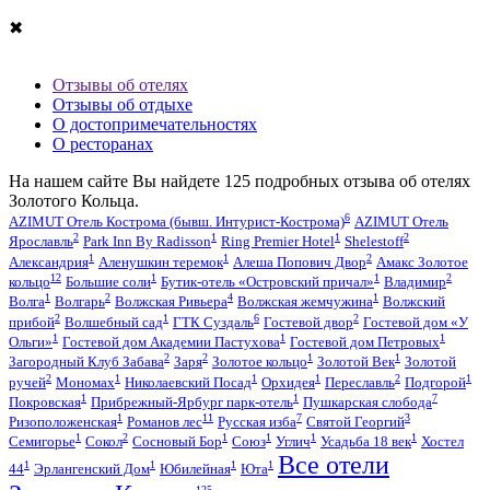
✖
Отзывы об отелях
Отзывы об отдыхе
О достопримечательностях
О ресторанах
На нашем сайте Вы найдете
125
подробных отзыва об
отелях
Золотого Кольца
.
6
AZIMUT Отель Кострома (бывш. Интурист-Кострома)
AZIMUT Отель
2
1
1
2
Ярославль
Park Inn By Radisson
Ring Premier Hotel
Shelestoff
1
1
2
Александрия
Аленушкин теремок
Алеша Попович Двор
Амакс Золотое
12
1
1
2
кольцо
Большие соли
Бутик-отель «Островский причал»
Владимир
1
2
4
1
Волга
Волгарь
Волжская Ривьера
Волжская жемчужина
Волжский
2
1
6
2
прибой
Волшебный сад
ГТК Суздаль
Гостевой двор
Гостевой дом «У
1
1
1
Ольги»
Гостевой дом Академии Пастухова
Гостевой дом Петровых
2
2
1
1
Загородный Клуб Забава
Заря
Золотое кольцо
Золотой Век
Золотой
2
1
1
1
2
1
ручей
Мономах
Николаевский Посад
Орхидея
Переславль
Подгорой
1
1
7
Покровская
Прибрежный-Ярбург парк-отель
Пушкарская слобода
1
11
7
3
Ризоположенская
Романов лес
Русская изба
Святой Георгий
1
2
1
1
1
1
Семигорье
Сокол
Сосновый Бор
Союз
Углич
Усадьба 18 век
Хостел
Все отели
1
1
1
1
44
Эрлангенский Дом
Юбилейная
Юта
125