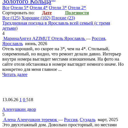
Золотого Кольца
Все
Отели 5*
Отели 4*
Отели 3*
Отели 2*
Cортировать по:
Дате
Полезности
Все
(125)
Хорошие
(102)
Плохие
(23)
Трехдневная поездка в Ярославль всей семьей (с тремя
детьми)
4
МаринаАнгел
AZIMUT Отель Ярославль
—
Россия
,
Ярославль
июнь, 2026
Отель хороший, но скорее на 3*, чем на 4*. Стильный,
современный, но видно, что ремонт делали давно. Интерьер
внутри номера выглядит местами изношенным. На фото на
сайте отеля обстановка в номере выглядит немного иначе. Но
конкретно для меня главное ...
Читать далее
13.06.26
1
0
518
Аленушкин двор
5
Алена
Аленушкин теремок
—
Россия
,
Суздаль
март, 2025
Это двухэтажный дом. Довольно просторный, но местами