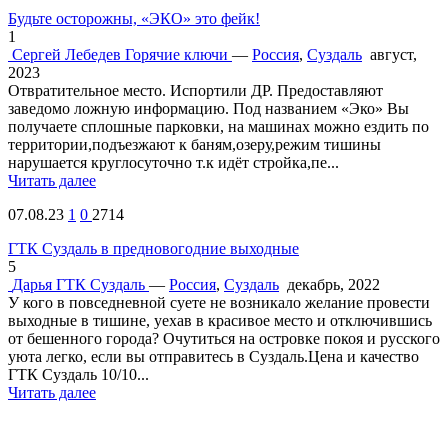
Будьте осторожны, «ЭКО» это фейк!
1
Сергей Лебедев
Горячие ключи
—
Россия
,
Суздаль
август,
2023
Отвратительное место. Испортили ДР. Предоставляют
заведомо ложную информацию. Под названием «Эко» Вы
получаете сплошные парковки, на машинах можно ездить по
территории,подъезжают к баням,озеру,режим тишины
нарушается круглосуточно т.к идёт стройка,пе...
Читать далее
07.08.23
1
0
2714
ГТК Суздаль в предновогодние выходные
5
Дарья
ГТК Суздаль
—
Россия
,
Суздаль
декабрь, 2022
У кого в повседневной суете не возникало желание провести
выходные в тишине, уехав в красивое место и отключившись
от бешенного города? Очутиться на островке покоя и русского
уюта легко, если вы отправитесь в Суздаль.Цена и качество
ГТК Суздаль 10/10...
Читать далее