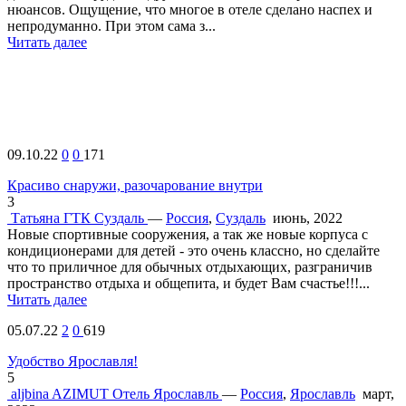
нюансов. Ощущение, что многое в отеле сделано наспех и
непродуманно. При этом сама з...
Читать далее
09.10.22
0
0
171
Красиво снаружи, разочарование внутри
3
Татьяна
ГТК Суздаль
—
Россия
,
Суздаль
июнь, 2022
Новые спортивные сооружения, а так же новые корпуса с
кондиционерами для детей - это очень классно, но сделайте
что то приличное для обычных отдыхающих, разграничив
пространство отдыха и общепита, и будет Вам счастье!!!...
Читать далее
05.07.22
2
0
619
Удобство Ярославля!
5
aljbina
AZIMUT Отель Ярославль
—
Россия
,
Ярославль
март,