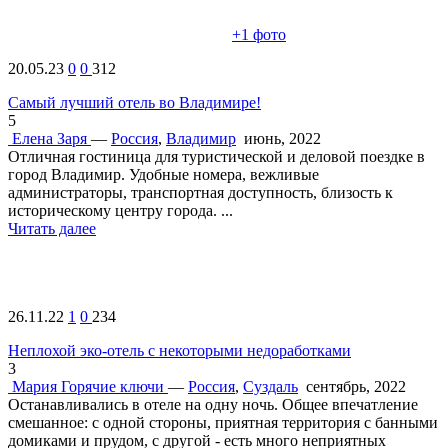
+1
фото
20.05.23
0
0
312
Самый лучший отель во Владимире!
5
Елена
Заря
—
Россия
,
Владимир
июнь, 2022
Отличная гостиница для туристической и деловой поездке в
город Владимир. Удобные номера, вежливые
администраторы, транспортная доступность, близость к
историческому центру города. ...
Читать далее
26.11.22
1
0
234
Неплохой эко-отель с некоторыми недоработками
3
Мария
Горячие ключи
—
Россия
,
Суздаль
сентябрь, 2022
Останавливались в отеле на одну ночь. Общее впечатление
смешанное: с одной стороны, приятная территория с банными
домиками и прудом, с другой - есть много неприятных