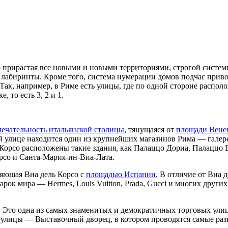
 прирастая все новыми и новыми территориями, строгой системы 
е лабиринты. Кроме того, система нумерации домов подчас прив
Так, например, в Риме есть улицы, где по одной стороне распол
 то есть 3, 2 и 1.
ечательность итальянской столицы
, тянущаяся от
площади Вене
ой улице находится один из крупнейших магазинов Рима — галер
 Корсо расположены такие здания, как Палаццо Дориа, Палаццо 
рсо и Санта-Мария-ин-Виа-Лата.
няющая Виа дель Корсо с
площадью Испании
. В отличие от Виа 
рок мира — Hermes, Louis Vuitton, Prada, Gucci и многих други
. Это одна из самых знаменитых и демократичных торговых улиц
ь улицы — Выставочный дворец, в котором проводятся самые ра