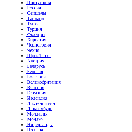
Португалия
Россия
Сейшелы
Таиланд
Тунис
Турция
Франция
Хорватия
Черногория
Чехия
Шри-Ланка
Австрия
Беларусь
Бельгия
Болгария
Великобритания
Венгрия
Германия
Ирландия
Лихтенштейн
Люксембург
Молдавия
Монако
Нидерланды
Польша