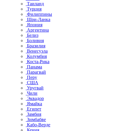
Таиланд
Турция
Филиппины
Шри-Ланка
Япония
Аргентина
Белиз
Боливия
Бразилия
Венесуэла
Колумбия
Коста-Рика
Панама
Парагвай
Перу
США
Уругвай
Чили
Эквадор
Ямайка
Египет
Замбия
Зимбабве
Кабо-Верде
Кения