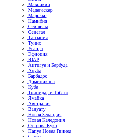
Маврикий
Мадагаскар
Марокко
Намибия
Сейшелы
Сенегал
Танзания
Тунис
Уганда
Эфиопия
ЮАР
Антигуа и Барбуда
Аруба
Барбадос
Доминикана
Куба
Тринидад и Тобаго
Ямайка
Австралия
Вануату
Новая Зеландия
Новая Каледония
Острова Кука
Папуа Новая Гвинея
Самоа