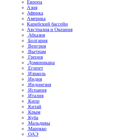
Европа
Азия
Африка
Америка
Карибский бассейн
Австралия и Океания
Абхазия
Болгария
Венгрия
Вьетнам
Греция
Доминикана
Египет
Израиль
Индия
Индонезия
Испания
Италия
Кипр
Китай
Крым
Куба
Мальдивы
Марокко
ОАЭ