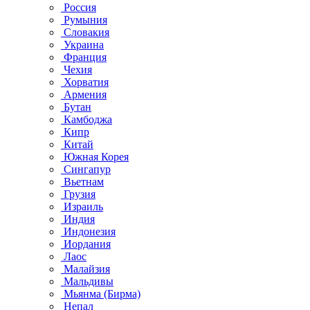
Россия
Румыния
Словакия
Украина
Франция
Чехия
Хорватия
Армения
Бутан
Камбоджа
Кипр
Китай
Южная Корея
Сингапур
Вьетнам
Грузия
Израиль
Индия
Индонезия
Иордания
Лаос
Малайзия
Мальдивы
Мьянма (Бирма)
Непал