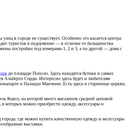
улиц в городе не существует. Особенно это касается центра
одит туристов в недоумение — в отличие от большинства
ожены постройки под номерами 1, 2 и 3, а по другой — дома с
ции
до площади Пополо. Здесь находятся бутики и самых
ея Альберто Сорди. Интересно здесь будет и любителям
Бонапарте и Палаццо Манчини. Есть здесь и старинные церкви,
дель Корсо, на которой много магазинов средней ценовой
х, в которых можно приобрести одежду, аксессуары и
 города, где можно купить качественную одежду и аксессуары
знообразные выставки.