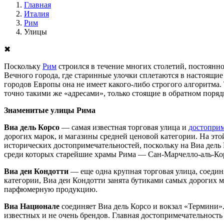
Главная
Италия
Рим
Улицы
✖
Поскольку
Рим
строился в течение многих столетий, постоянно
Вечного города, где старинные улочки сплетаются в настоящи
городов Европы она не имеет какого-либо строгого алгоритма. 
точно такими же «адресами», только стоящие в обратном порядке,
Знаменитые улицы Рима
Виа дель Корсо
— самая известная торговая улица и
достоприм
дорогих марок, и магазины средней ценовой категории. На эт
исторических достопримечательностей, поскольку на Виа дель
среди которых старейшие храмы Рима — Сан-Марчелло-аль-Ко
Виа деи Кондотти
— еще одна крупная торговая улица, соеди
категории, Виа деи Кондотти занята бутиками самых дорогих ма
парфюмерную продукцию.
Виа Национале
соединяет Виа дель Корсо и вокзал «Термини»
известных и не очень брендов. Главная достопримечательност