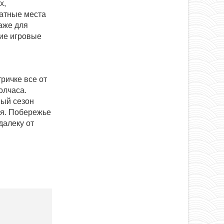
х,
латные места
даже для
кие игровые
ричке все от
олчаса.
ный сезон
ря. Побережье
далеку от