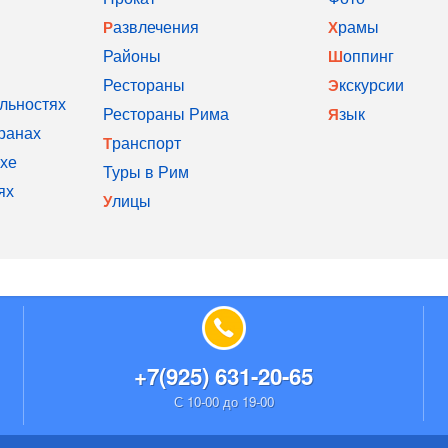
Развлечения
Храмы
Районы
Шоппинг
Рестораны
Экскурсии
льностях
Рестораны Рима
Язык
ранах
Транспорт
хе
Туры в Рим
ях
Улицы
+7(925) 631-20-65
С 10-00 до 19-00