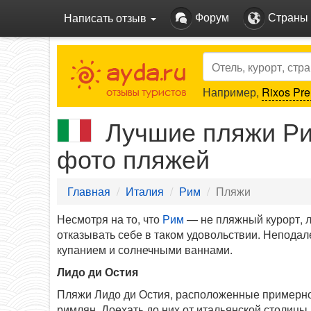
Форум
Страны
Написать отзыв
Search
Например,
Rixos Pre
Лучшие пляжи Рим
фото пляжей
Главная
Италия
Рим
Пляжи
Несмотря на то, что
Рим
— не пляжный курорт, 
отказывать себе в таком удовольствии. Неподале
купанием и солнечными ваннами.
Лидо ди Остия
Пляжи Лидо ди Остия, расположенные примерно
римлян. Доехать до них от итальянской столицы 