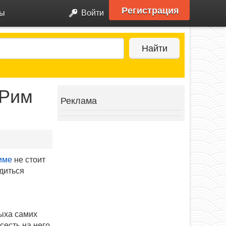
Регистрация
ры
Войти
Найти
 Рим
Реклама
име
не стоит
адиться
ыха самих
сесть на него