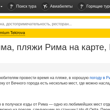
Поиск тура
Авиабилеты
Горящие ту
mium Tekirova
а, пляжи Рима на карте,
любителям провести время на пляже, в хорошую
погоду в Р
ку от Вечного города есть несколько мест, где можно насл
 в получасе езды от Рима — одно из любимейших мест отд
можно на поезде, следующем до станции Lido di Ostia. Пере