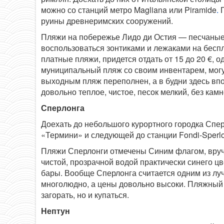
можно со станций метро
Magliana или Piramide
.
П
руины древнеримских сооружений.
Пляжи на побережье Лидо ди Остия — песчаные.
воспользоваться зонтиками и лежаками на беспл
платные пляжи, придется отдать от 15 до 20 €, 
муниципальный пляж со своим инвентарем, мог
выходным пляж переполнен, а в будни здесь впо
довольно теплое, чистое, песок мелкий, без кам
Сперлонга
Доехать до небольшого курортного городка Спе
«Термини» и следующей до станции Fondi-Sperlon
Пляжи Сперлонги отмечены Синим флагом, вруча
чистой, прозрачной водой практически синего цв
бары. Вообще Сперлонга считается одним из лу
многолюдно, а цены довольно высоки. Пляжный с
загорать, но и купаться.
Нептун