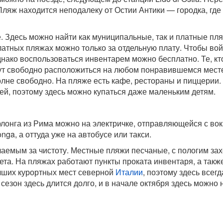
ляж находится неподалеку от Остии Антики — городка, гд
 Здесь можно найти как муниципальные, так и платные пля
атных пляжах можно только за отдельную плату. Чтобы вой
однако воспользоваться инвентарем можно бесплатно. Те, кт
ут свободно расположиться на любом понравившемся мест
лне свободно. На пляже есть кафе, рестораны и пиццерии.
ней, поэтому здесь можно купаться даже маленьким детям.
рлонга из Рима можно на электричке, отправляющейся с во
ga, а оттуда уже на автобусе или такси.
емым за чистоту. Местные пляжи песчаные, с пологим за
ета. На пляжах работают пункты проката инвентаря, а такж
чших курортных мест северной
Италии
, поэтому здесь всегд
езон здесь длится долго, и в начале октября здесь можно 