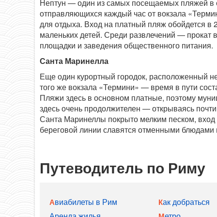
Нептун — один из самых посещаемых пляжей в о
отправляющихся каждый час от вокзала «Термини
для отдыха. Вход на платный пляж обойдется в 
маленьких детей. Среди развлечений — прокат в
площадки и заведения общественного питания.
Санта Маринелла
Еще один курортный городок, расположенный неп
того же вокзала «Термини» — время в пути сост
Пляжи здесь в основном платные, поэтому мун
здесь очень продолжителен — открываясь почти 
Санта Маринеллы покрыто мелким песком, вход в
береговой линии славятся отменными блюдами 
Путеводитель по Риму
Авиабилеты в Рим
Как добраться
Аренда жилья
Метро