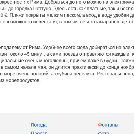
крестностях Рима. Добраться до него можно на электричка
» до городка Неттуно. Здесь есть как платные, так и бесп
20 €. Пляжи покрыты мелким песком, а вход в воду удобен 
севозможного инвентаря, в том числе и катамаранов, детс
одалеку от Рима. Удобнее всего сюда добираться на элект
авит около 45 минут, а сами поезда отправляются каждые п
иципальные очень многолюдны, причем даже в будни. Пляж
в самом начале мая, он длится практически до конца нояб
 море очень пологий, а глубина невелика. Рестораны непо
из морепродуктов.
Погода
Фонтаны
Прокат
Фото