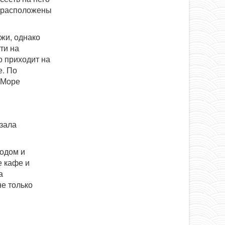
е расположены
жи, однако
ти на
о приходит на
е. По
 Море
кзала
ходом и
е кафе и
а
не только