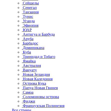
Сейшелы
Сенегал
Танзания
Тунис
Уганда
Эфиопия
ЮАР
Антигуа и Барбуда
Аруба
Барбадос
Доминикана
Куба
Тринидад и Тобаго
Ямайка
Австралия
Вануату
Новая Зеландия
Новая Каледония
Острова Кука
Папуа Новая Гвинея
Самоа
Соломоновы острова
Фиджи
Французская Полинезия
Все страны