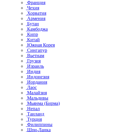
Франция
Чехия
Хорватия
Армения
Бутан
Камбоджа
Кипр
Китай
Южная Корея
Сингапур
Вьетнам
Грузия
Израиль
Индия
Индонезия
Иордания
Лаос
Малайзия
Мальдивы
Мьянма (Бирма)
Непал
Таиланд
Турция
Филиппины
Шри-Ланка