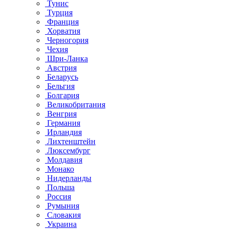
Тунис
Турция
Франция
Хорватия
Черногория
Чехия
Шри-Ланка
Австрия
Беларусь
Бельгия
Болгария
Великобритания
Венгрия
Германия
Ирландия
Лихтенштейн
Люксембург
Молдавия
Монако
Нидерланды
Польша
Россия
Румыния
Словакия
Украина