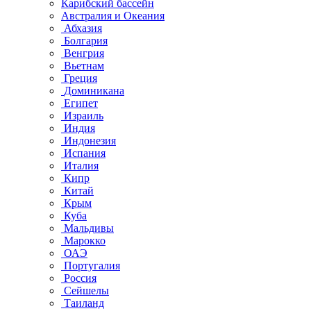
Карибский бассейн
Австралия и Океания
Абхазия
Болгария
Венгрия
Вьетнам
Греция
Доминикана
Египет
Израиль
Индия
Индонезия
Испания
Италия
Кипр
Китай
Крым
Куба
Мальдивы
Марокко
ОАЭ
Португалия
Россия
Сейшелы
Таиланд