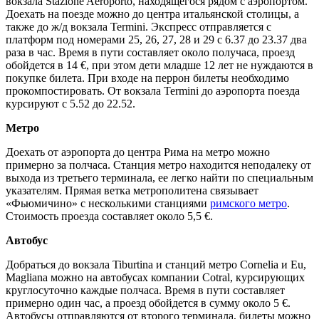
вокзала
Stazione Aeroporto, находящегося рядом с аэропортом.
Доехать на поезде можно до центра итальянской столицы, а
также до ж/д вокзала Termini. Экспресс отправляется с
платформ под номерами 25, 26, 27, 28 и 29 с 6.37 до 23.37 два
раза в час. Время в пути составляет около получаса, проезд
обойдется в 14 €, при этом дети младше 12 лет не нуждаются в
покупке билета. При входе на перрон билеты необходимо
прокомпостировать. От вокзала Termini до аэропорта поезда
курсируют с
5.52 до 22.52.
Метро
Доехать от аэропорта до центра Рима на метро можно
примерно за полчаса. Станция метро находится неподалеку от
выхода из третьего терминала, ее легко найти по специальным
указателям. Прямая ветка метрополитена связывает
«Фьюмичино» с несколькими станциями
римского метро
.
Стоимость проезда составляет около 5,5 €.
Автобус
Добраться до вокзала Tiburtina и станций метро
Cornelia и
Eu,
Magliana
можно на автобусах компании Cotral, курсирующих
круглосуточно каждые полчаса. Время в пути составляет
примерно один час, а проезд обойдется в сумму около 5 €.
Автобусы отправляются от второго терминала, билеты можно