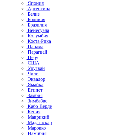
Япония
Аргентина
Белиз
Боливия
Бразилия
Венесуэла
Колумбия
Коста-Рика
Панама
Парагвай
Перу
США
Уругвай
Чили
Эквадор
Ямайка
Египет
Замбия
Зимбабве
Кабо-Верде
Кения
Маврикий
Мадагаскар
Марокко
Намибия