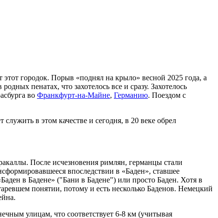
 этот городок. Порыв «поднял на крыло» весной 2025 года, а
родных пенатах, что захотелось все и сразу. Захотелось
расбурга во
Франкфурт-на-Майне
,
Германию
. Поездом с
служить в этом качестве и сегодня, в 20 веке обрел
аракаллы. После исчезновения римлян, германцы стали
рансформировавшееся впоследствии в «Баден», ставшее
Баден в Бадене» ("Бани в Бадене") или просто Баден. Хотя в
старевшем понятии, потому и есть несколько Баденов. Немецкий
ейна.
нечным улицам, что соответствует 6-8 км (учитывая