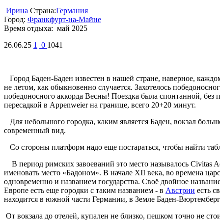
Ирина
Страна:
Германия
Город:
Франкфурт-на-Майне
Время отдыха:
май 2025
26.06.25
1
0
1041
Город Баден-Баден известен в нашей стране, наверное, каждом
не летом, как обыкновенно случается. Захотелось победоносного
победоносного аккорда Весны! Поездка была спонтанной, без п
пересадкой в Appenweier на границе, всего 20+20 минут.
Для небольшого городка, каким является Баден, вокзал большой
современный вид.
Со стороны платформ надо еще постараться, чтобы найти табл
В период римских завоеваний это место называлось Civitas A
именовать место «Бадоном». В начале XII века, во времена ца
одновременно и названием государства. Своё двойное название 
Европе есть еще городки с таким названием - в
Австрии
есть с
находится в южной части Германии, в Земле Баден-Вюртемберг
От вокзала до отелей, купален не близко, пешком точно не сто