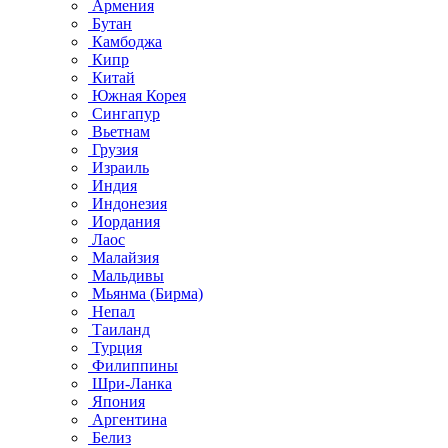
Армения
Бутан
Камбоджа
Кипр
Китай
Южная Корея
Сингапур
Вьетнам
Грузия
Израиль
Индия
Индонезия
Иордания
Лаос
Малайзия
Мальдивы
Мьянма (Бирма)
Непал
Таиланд
Турция
Филиппины
Шри-Ланка
Япония
Аргентина
Белиз