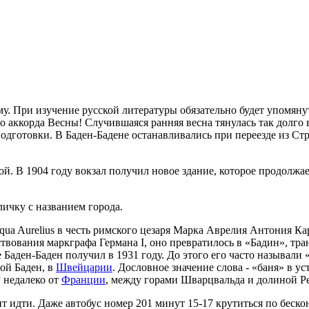
у. При изучение русской литературы обязательно будет упомянут
 аккорда Весны! Случившаяся ранняя весна тянулась так долго в 
одготовки. В Баден-Бадене останавливались при переезде из Ст
. В 1904 году вокзал получил новое здание, которое продолжает 
ичку с названием города.
qua Aurelius в честь римского цезаря Марка Аврелия Антония К
рствования маркграфа Германа I, оно превратилось в «Бадин», т
Баден-Баден получил в 1931 году. До этого его часто называли «
вой Баден, в
Швейцарии
. Дословное значение слова - «баня» в у
 недалеко от
Франции
, между горами Шварцвальда и долиной Р
ит идти. Даже автобус номер 201 минут 15-17 крутиться по беско