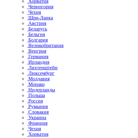
Хорватия
Черногория
Чехия
Шри-Ланка
Австрия
Беларусь
Бельгия
Болгария
Великобритания
Венгрия
Германия
Ирландия
Лихтенштейн
Люксембург
Молдавия
Монако
Нидерланды
Польша
Россия
Румыния
Словакия
Украина
Франция
Чехия
Хорватия