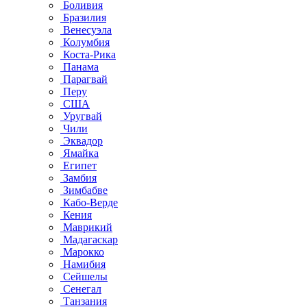
Боливия
Бразилия
Венесуэла
Колумбия
Коста-Рика
Панама
Парагвай
Перу
США
Уругвай
Чили
Эквадор
Ямайка
Египет
Замбия
Зимбабве
Кабо-Верде
Кения
Маврикий
Мадагаскар
Марокко
Намибия
Сейшелы
Сенегал
Танзания