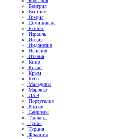
Болгария
Венгрия
Вьетнам
Греция
Доминикана
Египет
Израиль
Индия
Индонезия
Испания
Италия
Кипр
Китай
Крым
Куба
Мальдивы
Марокко
ОАЭ
Португалия
Россия
Сейшелы
Таиланд
Тунис
Турция
Франция