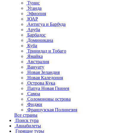
Тунис
Уганда
Эфиопия
ЮАР
Антигуа и Барбуда
Аруба
Барбадос
Доминикана
Куба
Тринидад и Тобаго
Ямайка
Австралия
Вануату
Новая Зеландия
Новая Каледония
Острова Кука
Папуа Новая Гвинея
Самоа
Соломоновы острова
Фиджи
Французская Полинезия
Все страны
Поиск тура
Авиабилеты
Горящие туры