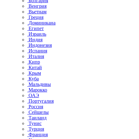
Болгария
Венгрия
Вьетнам
Греция
Доминикана
Египет
Израиль
Индия
Индонезия
Испания
Италия
Кипр
Китай
Крым
Куба
Мальдивы
Марокко
ОАЭ
Португалия
Россия
Сейшелы
Таиланд
Тунис
Турция
Франция