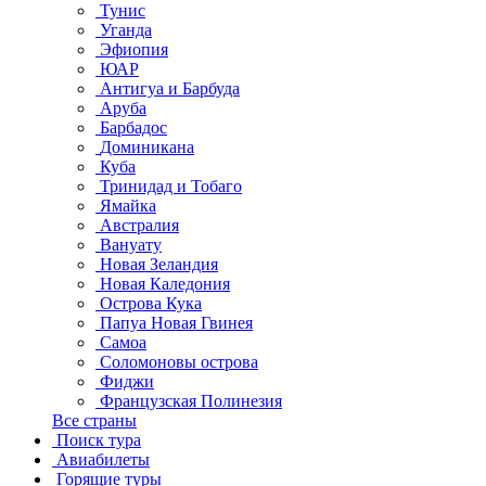
Тунис
Уганда
Эфиопия
ЮАР
Антигуа и Барбуда
Аруба
Барбадос
Доминикана
Куба
Тринидад и Тобаго
Ямайка
Австралия
Вануату
Новая Зеландия
Новая Каледония
Острова Кука
Папуа Новая Гвинея
Самоа
Соломоновы острова
Фиджи
Французская Полинезия
Все страны
Поиск тура
Авиабилеты
Горящие туры