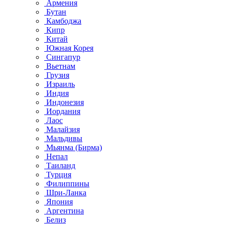
Армения
Бутан
Камбоджа
Кипр
Китай
Южная Корея
Сингапур
Вьетнам
Грузия
Израиль
Индия
Индонезия
Иордания
Лаос
Малайзия
Мальдивы
Мьянма (Бирма)
Непал
Таиланд
Турция
Филиппины
Шри-Ланка
Япония
Аргентина
Белиз