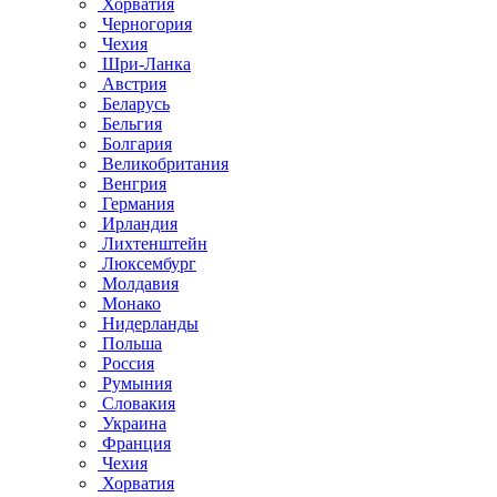
Хорватия
Черногория
Чехия
Шри-Ланка
Австрия
Беларусь
Бельгия
Болгария
Великобритания
Венгрия
Германия
Ирландия
Лихтенштейн
Люксембург
Молдавия
Монако
Нидерланды
Польша
Россия
Румыния
Словакия
Украина
Франция
Чехия
Хорватия