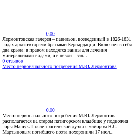
0,00
Лермонтовская галерея – павильон, возведенный в 1826-1831
годах архитекторами братьями Бернардацци. Включает в себя
два крыла: в правом находятся ванны для лечения
минеральными водами, а в левой – зал...
0 отзывов
Место первоначального погребения М.Ю. Лермонтова
0,00
Место первоначального погребения М.Ю. Лермонтова
располагается на старом пятигорском кладбище у подножия
горы Машук. После трагической дуэли с майором Н.С.
Мартыновым погибшего поэта похоронили 17 июл...