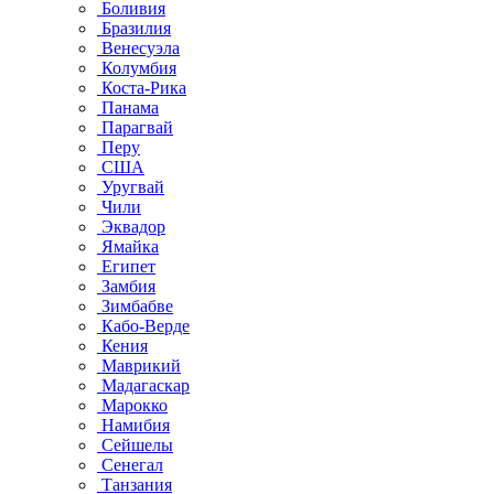
Боливия
Бразилия
Венесуэла
Колумбия
Коста-Рика
Панама
Парагвай
Перу
США
Уругвай
Чили
Эквадор
Ямайка
Египет
Замбия
Зимбабве
Кабо-Верде
Кения
Маврикий
Мадагаскар
Марокко
Намибия
Сейшелы
Сенегал
Танзания