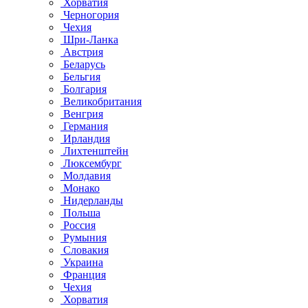
Хорватия
Черногория
Чехия
Шри-Ланка
Австрия
Беларусь
Бельгия
Болгария
Великобритания
Венгрия
Германия
Ирландия
Лихтенштейн
Люксембург
Молдавия
Монако
Нидерланды
Польша
Россия
Румыния
Словакия
Украина
Франция
Чехия
Хорватия