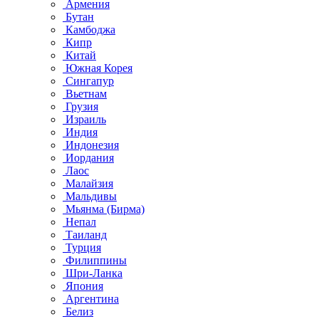
Армения
Бутан
Камбоджа
Кипр
Китай
Южная Корея
Сингапур
Вьетнам
Грузия
Израиль
Индия
Индонезия
Иордания
Лаос
Малайзия
Мальдивы
Мьянма (Бирма)
Непал
Таиланд
Турция
Филиппины
Шри-Ланка
Япония
Аргентина
Белиз