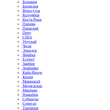
Боливия
Бразилия
Венесуэла
Колумбия
Коста-Рика
Панама
Парагвай
Перу
США
Уругвай
Чили
Эквадор
Ямайка
Египет
Замбия
Зимбабве
Кабо-Верде
Кения
Маврикий
Мадагаскар
Марокко
Намибия
Сейшелы
Сенегал
Танзания