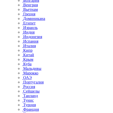
Болгария
Венгрия
Вьетнам
Греция
Доминикана
Египет
Израиль
Индия
Индонезия
Испания
Италия
Кипр
Китай
Крым
Куба
Мальдивы
Марокко
ОАЭ
Португалия
Россия
Сейшелы
Таиланд
Тунис
Турция
Франция