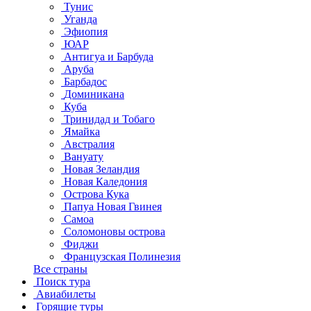
Тунис
Уганда
Эфиопия
ЮАР
Антигуа и Барбуда
Аруба
Барбадос
Доминикана
Куба
Тринидад и Тобаго
Ямайка
Австралия
Вануату
Новая Зеландия
Новая Каледония
Острова Кука
Папуа Новая Гвинея
Самоа
Соломоновы острова
Фиджи
Французская Полинезия
Все страны
Поиск тура
Авиабилеты
Горящие туры