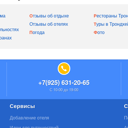
йма
Отзывы об отдыхе
Рестораны Тро
Отзывы об отелях
Туры в Трондх
льностях
Погода
Фото
ранах
+7(925) 631-20-65
С 10-00 до 19-00
Сервисы
С
Добавление отеля
П
Идеи для путешествий
А