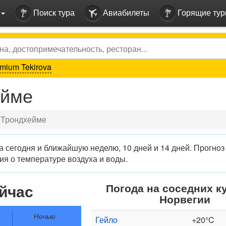
Поиск тура
Авиабилеты
Горящие ту
mium Tekirova
ейме
 Трондхейме
 сегодня и ближайшую неделю, 10 дней и 14 дней. Прогноз
я о температуре воздуха и воды.
йчас
Погода на соседних к
Норвегии
Ночью
Гейло
+20°C