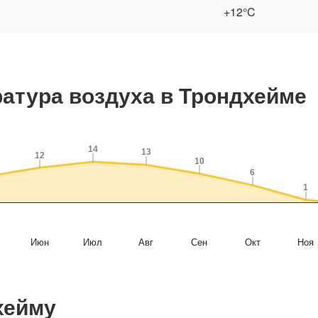
+12°C
атура воздуха в Трондхейме
14
14
13
13
12
12
10
10
6
6
1
1
Июн
Июл
Авг
Сен
Окт
Ноя
хейму