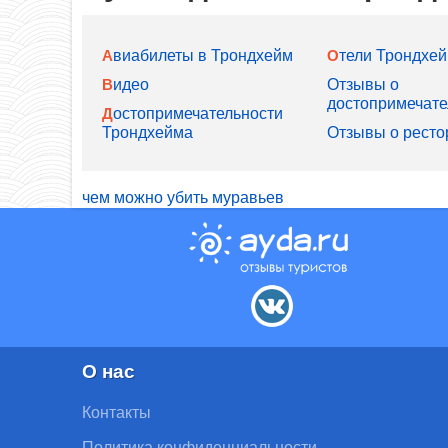
Авиабилеты в Трондхейм
Отели Трондхе
Видео
Отзывы о
достопримечате
Достопримечательности
Трондхейма
Отзывы о ресто
чем можно убить муравьев
О нас
Контакты
Политика конфиденциальности