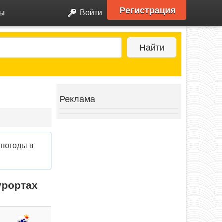
Регистрация
ры
Войти
Найти
Реклама
 погоды в
урортах