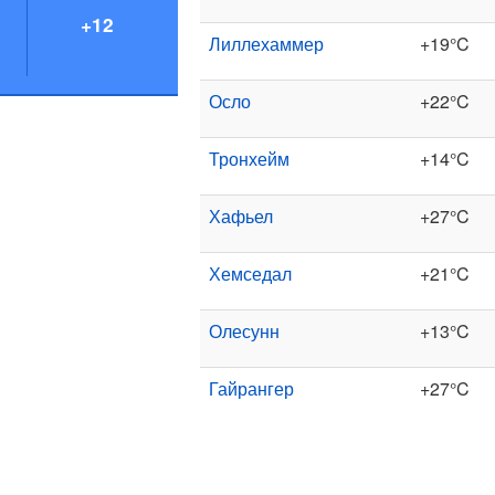
+12
Лиллехаммер
+19°C
Осло
+22°C
Тронхейм
+14°C
Хафьел
+27°C
Хемседал
+21°C
Олесунн
+13°C
Гайрангер
+27°C