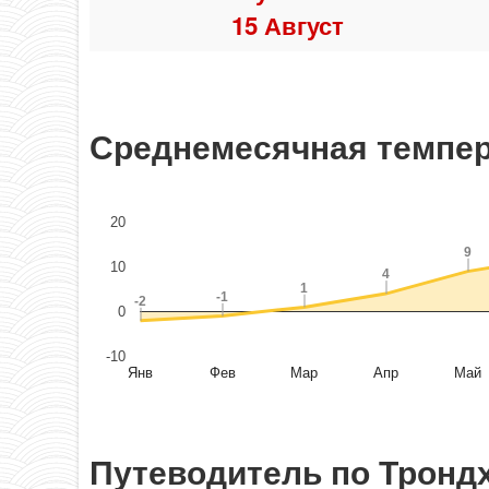
15 Август
Среднемесячная темпер
20
9
9
10
4
4
1
1
-1
-1
-2
-2
0
-10
Янв
Фев
Мар
Апр
Май
Путеводитель по Тронд