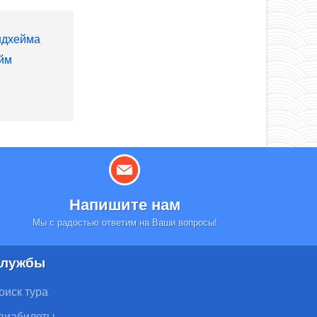
ндхейма
ейм
Напишите нам
Мы с радостью ответим на Ваши вопросы!
лужбы
оиск тура
виабилеты