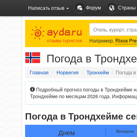
Форум
Страны
Написать отзыв
Search
Например,
Rixos Pre
Погода в Трондх
Главная
Норвегия
Тронхейм
Погода в
Подробный прогноз погоды в Трондхейме на
Трондхейме по месяцам 2026 года. Информаци
Погода в Трондхейме се
Днем
Вечером