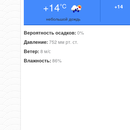
+14
°C
+14
небольшой дождь
Вероятность осадков:
0%
Давление:
752 мм рт. ст.
Ветер:
8 м/с
Влажность:
86%