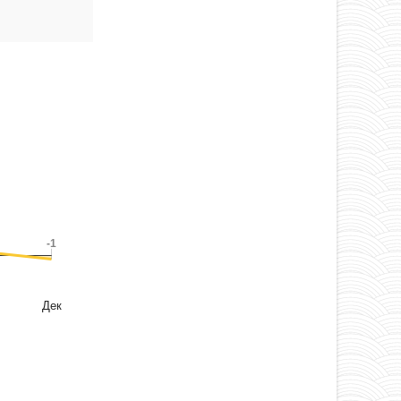
-1
-1
Дек