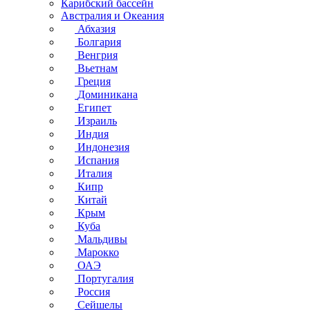
Карибский бассейн
Австралия и Океания
Абхазия
Болгария
Венгрия
Вьетнам
Греция
Доминикана
Египет
Израиль
Индия
Индонезия
Испания
Италия
Кипр
Китай
Крым
Куба
Мальдивы
Марокко
ОАЭ
Португалия
Россия
Сейшелы