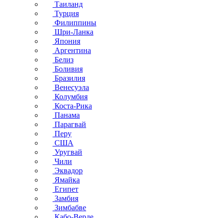
Таиланд
Турция
Филиппины
Шри-Ланка
Япония
Аргентина
Белиз
Боливия
Бразилия
Венесуэла
Колумбия
Коста-Рика
Панама
Парагвай
Перу
США
Уругвай
Чили
Эквадор
Ямайка
Египет
Замбия
Зимбабве
Кабо-Верде