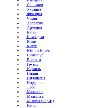
Румыния
Словакия
Украина
Франция
Чехия
Хорватия
Армения
Бутан
Камбоджа
Кипр
Китай
Южная Корея
Сингапур
Вьетнам
Грузия
Израиль
Индия
Индонезия
Иордания
Лаос
Малайзия
Мальдивы
Мьянма (Бирма)
Непал