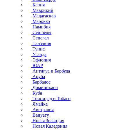
Кения
Маврикий
Мадагаскар
Марокко
Намибия
Сейшелы
Сенегал
Танзания
Тунис
Уганда
Эфиопия
ЮАР
Антигуа и Барбуда
Аруба
Барбадос
Доминикана
Куба
Тринидад и Тобаго
Ямайка
Австралия
Вануату
Новая Зеландия
Новая Каледония