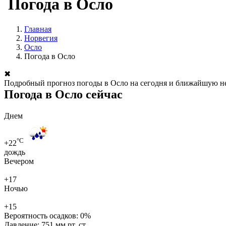
Погода в Осло
Главная
Норвегия
Осло
Погода в Осло
✖
Подробный прогноз погоды в Осло на сегодня и ближайшую нед
Погода в Осло сейчас
Днем
°C
+22
дождь
Вечером
+17
Ночью
+15
Вероятность осадков:
0%
Давление:
751 мм рт. ст.