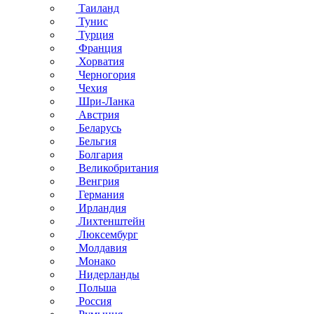
Таиланд
Тунис
Турция
Франция
Хорватия
Черногория
Чехия
Шри-Ланка
Австрия
Беларусь
Бельгия
Болгария
Великобритания
Венгрия
Германия
Ирландия
Лихтенштейн
Люксембург
Молдавия
Монако
Нидерланды
Польша
Россия