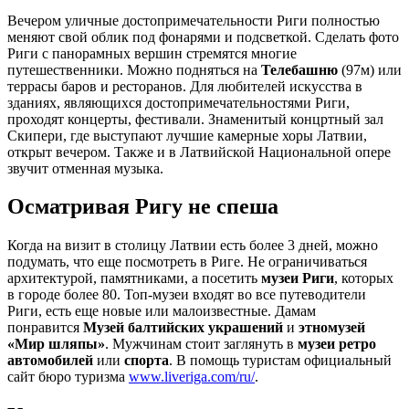
Вечером уличные достопримечательности Риги полностью
меняют свой облик под фонарями и подсветкой. Сделать фото
Риги с панорамных вершин стремятся многие
путешественники. Можно подняться на
Телебашню
(97м) или
террасы баров и ресторанов. Для любителей искусства в
зданиях, являющихся достопримечательностями Риги,
проходят концерты, фестивали. Знаменитый концртный зал
Скипери, где выступают лучшие камерные хоры Латвии,
открыт вечером. Также и в Латвийской Национальной опере
звучит отменная музыка.
Осматривая Ригу не спеша
Когда на визит в столицу Латвии есть более 3 дней, можно
подумать, что еще посмотреть в Риге. Не ограничиваться
архитектурой, памятниками, а посетить
музеи Риги
, которых
в городе более 80. Топ-музеи входят во все путеводители
Риги, есть еще новые или малоизвестные. Дамам
понравится
Музей балтийских украшений
и
этномузей
«Мир шляпы»
. Мужчинам стоит заглянуть в
музеи ретро
автомобилей
или
спорта
. В помощь туристам официальный
сайт бюро туризма
www.liveriga.com/ru/
.