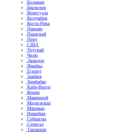
Боливия
Бразилия
Венесуэла
Колумбия
Коста-Рика
Панама
Парагвай
Перу
США
Уругвай
Чили
Эквадор
Ямайка
Египет
Замбия
Зимбабве
Кабо-Верде
Кения
Маврикий
Мадагаскар
Марокко
Намибия
Сейшелы
Сенегал
Танзания