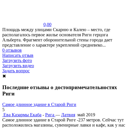
0,00
Площадь между улицами Скарню и Калею – место, где
располагалось первое жилье основателя Риги герцога
Альберта. Фрагмент оборонительной стены города дает
представление о характере укреплений средневеко...
0 отзывов
Написать отзыв
Загрузить фото
Загрузить видео
Задать вопрос
✖
Последние отзывы о достопримечательностях
Риги
Самое длинное здание в Старой Риги
5
Ева
Казармы Екаба
-
Рига
—
Латвия
май 2019
Самое длинное здание в Старой Риге -237 метров. Сейчас тут
расположились магазины, сувенирные лавки и кафе, как у нас