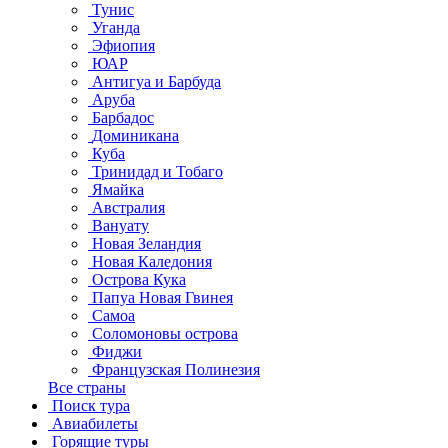
Тунис
Уганда
Эфиопия
ЮАР
Антигуа и Барбуда
Аруба
Барбадос
Доминикана
Куба
Тринидад и Тобаго
Ямайка
Австралия
Вануату
Новая Зеландия
Новая Каледония
Острова Кука
Папуа Новая Гвинея
Самоа
Соломоновы острова
Фиджи
Французская Полинезия
Все страны
Поиск тура
Авиабилеты
Горящие туры