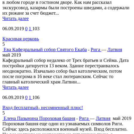
в любом городе в гостином дворе. Как нам рассказал
экскурсовод, казармы были построены шведами, а содержали
их рижане за счет бюджет...
Читать далее
06.09.2019
0
1
103
Красивая церковь
5
Ева
Кафедральный собор Святого Екаба
-
Рига
—
Латвия
май 2019
Кафедральный собор недалеко от Трех братьев и Сейма. Дата
постройки датируется 13 веком. Здание перестраивалось
неоднократно. Изачально собор был католическим, потом
после погрома в 16 веке стал лютеранским. Сейчас то
главный католический храм Латвии...
Читать далее
06.09.2019
0
1
106
Вход бесплатный- несомненный плюс!
5
Елена Пазынина
Пороховая башня
-
Рига
—
Латвия
май 2019
Пороховая башня еще один из узнаваемых символов Риги.
Сейчас здесь расположился военный музей. Вход бесплатно.