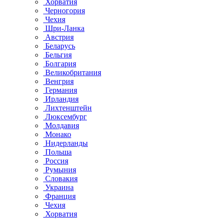
Хорватия
Черногория
Чехия
Шри-Ланка
Австрия
Беларусь
Бельгия
Болгария
Великобритания
Венгрия
Германия
Ирландия
Лихтенштейн
Люксембург
Молдавия
Монако
Нидерланды
Польша
Россия
Румыния
Словакия
Украина
Франция
Чехия
Хорватия