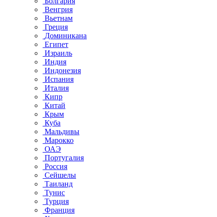
Болгария
Венгрия
Вьетнам
Греция
Доминикана
Египет
Израиль
Индия
Индонезия
Испания
Италия
Кипр
Китай
Крым
Куба
Мальдивы
Марокко
ОАЭ
Португалия
Россия
Сейшелы
Таиланд
Тунис
Турция
Франция