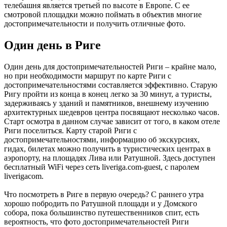
телебашня является третьей по высоте в Европе. С ее
смотровой площадки можно поймать в объектив многие
достопримечательности и получить отличные фото.
Один день в Риге
Один день для достопримечательностей Риги – крайне мало,
но при необходимости маршрут по карте Риги с
достопримечательностями составляется эффективно. Старую
Ригу пройти из конца в конец легко за 30 минут, а туристы,
задерживаясь у зданий и памятников, внешнему изучению
архитектурных шедевров центра посвящают несколько часов.
Старт осмотра в данном случае зависит от того, в каком отеле
Риги поселиться. Карту старой Риги с
достопримечательностями, информацию об экскурсиях,
гидах, билетах можно получить в туристических центрах в
аэропорту, на площадях Лива или Ратушной. Здесь доступен
бесплатный WiFi через сеть liveriga.com-guest, с паролем
liverigacom.
Что посмотреть в Риге в первую очередь? С раннего утра
хорошо побродить по Ратушной площади и у Домского
собора, пока большинство путешественников спит, есть
вероятность, что фото достопримечательностей Риги