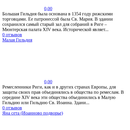
0,00
Большая Гильдия была основана в 1354 году рижскими
торговцами. Ее патронессой была Св. Мария. В здании
сохранился самый старый зал для собраний в Риге –
Мюнтерская палата XIV века. Исторической являет...
0 отзывов
Малая Гильдия
0,00
Ремесленники Риги, как и в других странах Европы, для
защиты своих прав объединялись в общества по ремеслам. В
середине XIV века эти общества объединились в Малую
Гильдию или Гильдию Св. Иоанна. Здани...
0 отзывов
Яна сета (Иоанново подворье)