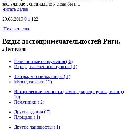
заслуживает, специально я сюда бы н...
Читать далее
29.08.2019
0
1
122
Показать еще
Виды достопримечательностей Риги,
Латвия
Религиозные сооружения ( 6)
Города, населенные пункты ( 1)
Театры, мюзиклы, опера ( 1)
Музеи, галереи ( 7)
Исторические ценности (замок, дворец, руины, и т.п.) (
10)
Памятники ( 2)
Другие здания ( 7)
Площади ( 1)
Другие ландшафты ( 1)