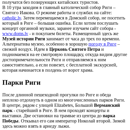
получатся без позирующих китайских туристов.
В 10 утра заходим в главный католический собор Риги –
Святого Иакова. О режиме работы и службах на сайте:
catholic.lv
. Затем перемещаемся в Домский собор, не посетить
который в Риге – большая ошибка. Если хотим послушать
концерт органной музыки, заранее изучаем сайт собора -
www.doms.lv
- и покупаем билеты. Размещенный здесь же
Музей истории Риги
занимает от часа до трех по времени.
Альтернатива музею, особенно в хорошую
погоду в Риге
–
свежий воздух. Идем в
Церковь Святого Петра
и
поднимаемся на ее смотровую площадку, откуда видим другие
достопримечательности Риги и отправляемся к ним
самостоятельно, а если повезет, с бесплатной экскурсией,
которая начинается в полдень от ворот храма.
Парки Риги
После длинной пешеходной прогулки по Риге и обеда
неплохо отдохнуть в одном из многочисленных парков Риги.
В центре, рядом с улицей Elizabetes, Большой
Верманский
парк
- старейший в Риге. В нем проходят концерты и
выставки. Две остановки на трамвае из центра до
парка
Победы
. Откывал его сам император Николай второй. Зимой
здесь можно взять в арнеду лыжи.