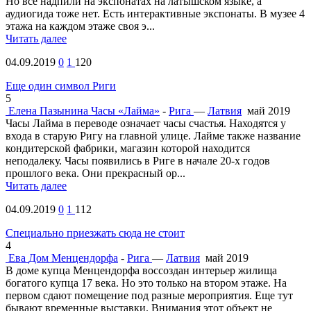
Но все надпили на экспонатах на латышском языке, а
аудиогида тоже нет. Есть интерактивные экспонаты. В музее 4
этажа на каждом этаже своя э...
Читать далее
04.09.2019
0
1
120
Еще один символ Риги
5
Елена Пазынина
Часы «Лайма»
-
Рига
—
Латвия
май 2019
Часы Лайма в переводе означает часы счастья. Находятся у
входа в старую Ригу на главной улице. Лайме также название
кондитерской фабрики, магазин которой находится
неподалеку. Часы появились в Риге в начале 20-х годов
прошлого века. Они прекрасный ор...
Читать далее
04.09.2019
0
1
112
Специально приезжать сюда не стоит
4
Ева
Дом Менцендорфа
-
Рига
—
Латвия
май 2019
В доме купца Менцендорфа воссоздан интерьер жилища
богатого купца 17 века. Но это только на втором этаже. На
первом сдают помещение под разные мероприятия. Еще тут
бывают временные выставки. Внимания этот объект не