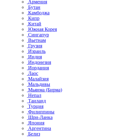
Армения
Бутан
Камбоджа
Кипр
Китай
Южная Корея
Сингапур
Вьетнам
Грузия
Израиль
Индия
Индонезия
Иордания
Лаос
Малайзия
Мальдивы
Мьянма (Бирма)
Непал
Таиланд
Турция
Филиппины
Шри-Ланка
Япония
Аргентина
Белиз