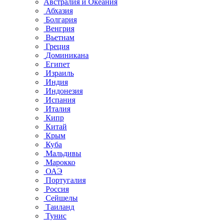
Австралия и Океания
Абхазия
Болгария
Венгрия
Вьетнам
Греция
Доминикана
Египет
Израиль
Индия
Индонезия
Испания
Италия
Кипр
Китай
Крым
Куба
Мальдивы
Марокко
ОАЭ
Португалия
Россия
Сейшелы
Таиланд
Тунис