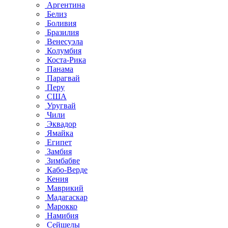
Аргентина
Белиз
Боливия
Бразилия
Венесуэла
Колумбия
Коста-Рика
Панама
Парагвай
Перу
США
Уругвай
Чили
Эквадор
Ямайка
Египет
Замбия
Зимбабве
Кабо-Верде
Кения
Маврикий
Мадагаскар
Марокко
Намибия
Сейшелы