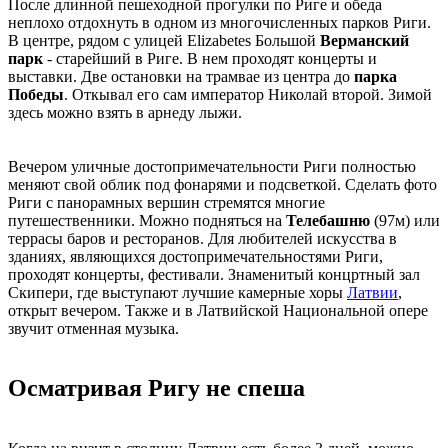
После длинной пешеходной прогулки по Риге и обеда
неплохо отдохнуть в одном из многочисленных парков Риги.
В центре, рядом с улицей Elizabetes Большой
Верманский
парк
- старейший в Риге. В нем проходят концерты и
выставки. Две остановки на трамвае из центра до
парка
Победы
. Откывал его сам император Николай второй. Зимой
здесь можно взять в арнеду лыжи.
Вечером уличные достопримечательности Риги полностью
меняют свой облик под фонарями и подсветкой. Сделать фото
Риги с панорамных вершин стремятся многие
путешественники. Можно подняться на
Телебашню
(97м) или
террасы баров и ресторанов. Для любителей искусства в
зданиях, являющихся достопримечательностями Риги,
проходят концерты, фестивали. Знаменитый концртный зал
Скипери, где выступают лучшие камерные хоры
Латвии
,
открыт вечером. Также и в Латвийской Национальной опере
звучит отменная музыка.
Осматривая Ригу не спеша