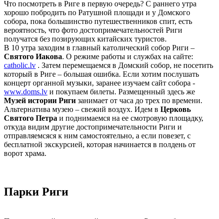
Что посмотреть в Риге в первую очередь? С раннего утра
хорошо побродить по Ратушной площади и у Домского
собора, пока большинство путешественников спит, есть
вероятность, что фото достопримечательностей Риги
получатся без позирующих китайских туристов.
В 10 утра заходим в главный католический собор Риги –
Святого Иакова
. О режиме работы и службах на сайте:
catholic.lv
. Затем перемещаемся в Домский собор, не посетить
который в Риге – большая ошибка. Если хотим послушать
концерт органной музыки, заранее изучаем сайт собора -
www.doms.lv
и покупаем билеты. Размещенный здесь же
Музей истории Риги
занимает от часа до трех по времени.
Альтернатива музею – свежий воздух. Идем в
Церковь
Святого Петра
и поднимаемся на ее смотровую площадку,
откуда видим другие достопримечательности Риги и
отправляемсяся к ним самостоятельно, а если повезет, с
бесплатной экскурсией, которая начинается в полдень от
ворот храма.
Парки Риги