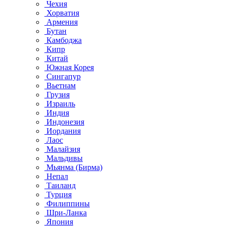
Чехия
Хорватия
Армения
Бутан
Камбоджа
Кипр
Китай
Южная Корея
Сингапур
Вьетнам
Грузия
Израиль
Индия
Индонезия
Иордания
Лаос
Малайзия
Мальдивы
Мьянма (Бирма)
Непал
Таиланд
Турция
Филиппины
Шри-Ланка
Япония