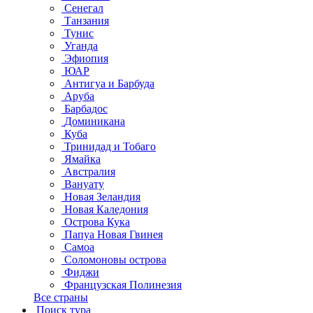
Сенегал
Танзания
Тунис
Уганда
Эфиопия
ЮАР
Антигуа и Барбуда
Аруба
Барбадос
Доминикана
Куба
Тринидад и Тобаго
Ямайка
Австралия
Вануату
Новая Зеландия
Новая Каледония
Острова Кука
Папуа Новая Гвинея
Самоа
Соломоновы острова
Фиджи
Французская Полинезия
Все страны
Поиск тура