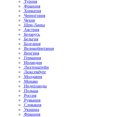
Турция
Франция
Хорватия
Черногория
Чехия
Шри-Ланка
Австрия
Беларусь
Бельгия
Болгария
Великобритания
Венгрия
Германия
Ирландия
Лихтенштейн
Люксембург
Молдавия
Монако
Нидерланды
Польша
Россия
Румыния
Словакия
Украина
Франция