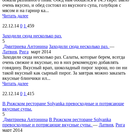
очень вкусно, и обед состоял из вкусного супа, голубцов с
мясом и на гарнир ка...
Читать далее
22.12.14
0
1
459
Заходили сюда несколько раз.
5
Дмитриева Антонина
Заходили сюда несколько раз.
—
Латвия
,
Рига
март 2014
Заходили сюда несколько раз. Салаты, которые берем, всегда
очень свежие и вкусные, но в них рекомендую добавлять
говядину. Вкусный врап, шоколадный пирог хорош, но он ни
такой вкусный как сырный пирог. За завтрак можно заказать
вкусные блинчики ил...
Читать далее
22.12.14
0
1
415
В Рижском ресторане Solyanka превосходные и потрясающе
вкусные супы.
5
Дмитриева Антонина
В Рижском ресторане Solyanka
превосходные и потрясающе вкусные супы.
—
Латвия
,
Рига
март 2014