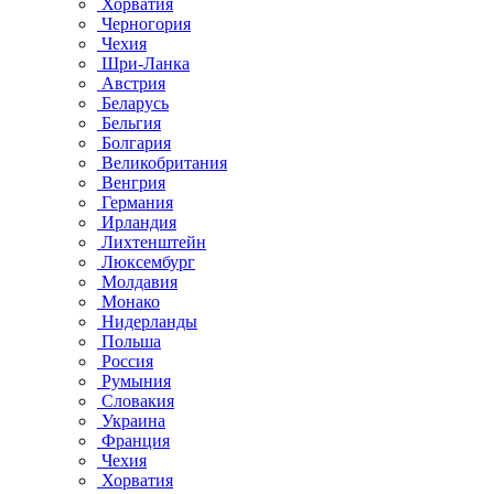
Хорватия
Черногория
Чехия
Шри-Ланка
Австрия
Беларусь
Бельгия
Болгария
Великобритания
Венгрия
Германия
Ирландия
Лихтенштейн
Люксембург
Молдавия
Монако
Нидерланды
Польша
Россия
Румыния
Словакия
Украина
Франция
Чехия
Хорватия