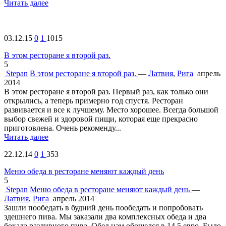
Читать далее
03.12.15
0
1
1015
В этом ресторане я второй раз.
5
Stepan
В этом ресторане я второй раз.
—
Латвия
,
Рига
апрель
2014
В этом ресторане я второй раз. Первый раз, как только они
открылись, а теперь примерно год спустя. Ресторан
развивается и все к лучшему. Место хорошее. Всегда большой
выбор свежей и здоровой пищи, которая еще прекрасно
приготовлена. Очень рекоменду...
Читать далее
22.12.14
0
1
353
Меню обеда в ресторане меняют каждый день
5
Stepan
Меню обеда в ресторане меняют каждый день
—
Латвия
,
Рига
апрель 2014
Зашли пообедать в будний день пообедать и попробовать
здешнего пива. Мы заказали два комплексных обеда и два
бокала разливного пива. Обед нам обошелся в 14.5 евро. Было