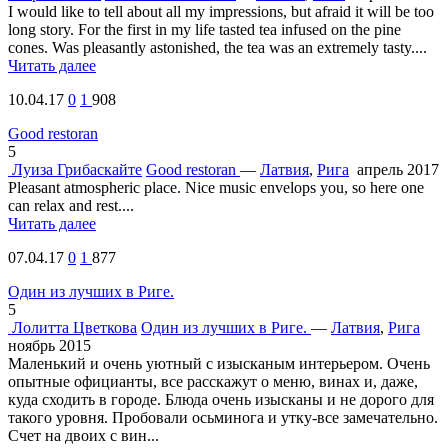
I would like to tell about all my impressions, but afraid it will be too
long story. For the first in my life tasted tea infused on the pine
cones. Was pleasantly astonished, the tea was an extremely tasty....
Читать далее
10.04.17
0
1
908
Good restoran
5
Луиза Грибаскайте
Good restoran
—
Латвия
,
Рига
апрель 2017
Pleasant atmospheric place. Nice music envelops you, so here one
can relax and rest....
Читать далее
07.04.17
0
1
877
Один из лучших в Риге.
5
Лолитта Цветкова
Один из лучших в Риге.
—
Латвия
,
Рига
ноябрь 2015
Маленький и очень уютный с изысканым интерьером. Очень
опытные официанты, все расскажут о меню, винах и, даже,
куда сходить в городе. Блюда очень изысканы и не дорого для
такого уровня. Пробовали осьминога и утку-все замечательно.
Счет на двоих с вин...