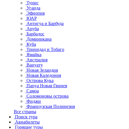
Тунис
Уганда
Эфиопия
ЮАР
Антигуа и Барбуда
Аруба
Барбадос
Доминикана
Куба
Тринидад и Тобаго
Ямайка
Австралия
Вануату
Новая Зеландия
Новая Каледония
Острова Кука
Папуа Новая Гвинея
Самоа
Соломоновы острова
Фиджи
Французская Полинезия
Все страны
Поиск тура
Авиабилеты
Горящие туры