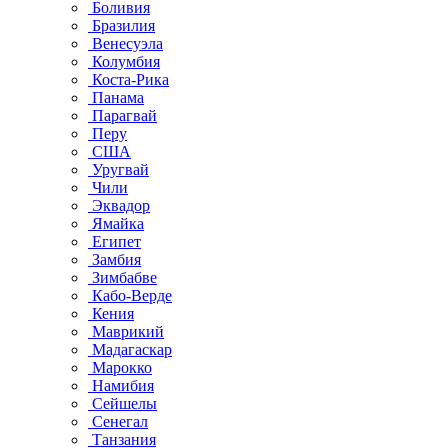
Боливия
Бразилия
Венесуэла
Колумбия
Коста-Рика
Панама
Парагвай
Перу
США
Уругвай
Чили
Эквадор
Ямайка
Египет
Замбия
Зимбабве
Кабо-Верде
Кения
Маврикий
Мадагаскар
Марокко
Намибия
Сейшелы
Сенегал
Танзания