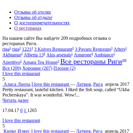
Отзывы об отелях
Отзывы об отдыхе
О достопримечательностях
О ресторанах
На нашем сайте Вы найдете
209
подробных отзыва о
ресторанах Риги.
1
3
3
3
3
2
riga
riga
1221
3 Knives Restaurant
3 Pavaru Restorans
Afters
3
4
1
4
1
Akhtamar
Alberta 13
Alus arsenals
Amarone
Ambiance
Все рестораны Риги
209
2
3
Aperitivo
Apsara Tea House
Все
(209)
Хорошие
(207)
Плохие
(2)
I love this restaurant
5
Алиса Лиепа
I love this restaurant
—
Латвия
,
Рига
апрель 2017
Pretty restaurant, tasteful kitchen. I liked the fish soup, called “Ukha
Pecherskaya”. It was wonderful. Wow!...
Читать далее
17.04.17
0
1
1265
I love this restaurant
5
Кирке Илвес
I love this restaurant
—
Латвия
,
Рига
апрель 2017