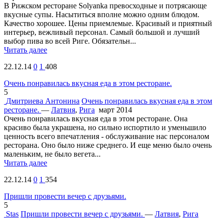
В Рижском ресторане Solyanka превосходные и потрясающе
вкусные супы. Насытиться вполне можно одним блюдом.
Качество хорошее. Цены приемлемые. Красивый и приятный
интерьер, вежливый персонал. Самый большой и лучший
выбор пива во всей Риге. Обязательн...
Читать далее
22.12.14
0
1
408
Очень понравилась вкусная еда в этом ресторане.
5
Дмитриева Антонина
Очень понравилась вкусная еда в этом
ресторане.
—
Латвия
,
Рига
март 2014
Очень понравилась вкусная еда в этом ресторане. Она
красиво была украшена, но сильно испортило и уменьшило
ценность всего впечатления - обслуживание нас персоналом
ресторана. Оно было ниже среднего. И еще меню было очень
маленьким, не было вегета...
Читать далее
22.12.14
0
1
354
Пришли провести вечер с друзьями.
5
Stas
Пришли провести вечер с друзьями.
—
Латвия
,
Рига