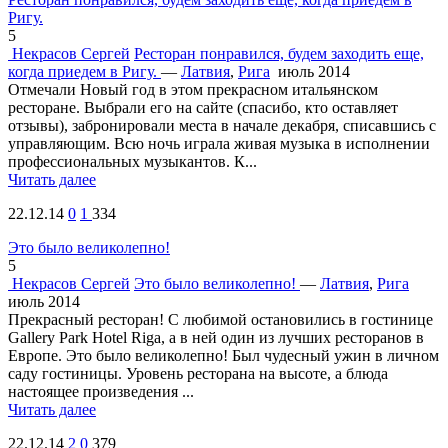
Ригу.
5
Некрасов Сергей
Ресторан понравился, будем заходить еще,
когда приедем в Ригу.
—
Латвия
,
Рига
июль 2014
Отмечали Новый год в этом прекрасном итальянском
ресторане. Выбрали его на сайте (спасибо, кто оставляет
отзывы), забронировали места в начале декабря, списавшись с
управляющим. Всю ночь играла живая музыка в исполнении
профессиональных музыкантов. К...
Читать далее
22.12.14
0
1
334
Это было великолепно!
5
Некрасов Сергей
Это было великолепно!
—
Латвия
,
Рига
июль 2014
Прекрасный ресторан! С любимой остановились в гостинице
Gallery Park Hotel Riga, а в ней один из лучших ресторанов в
Европе. Это было великолепно! Был чудесный ужин в личном
саду гостиницы. Уровень ресторана на высоте, а блюда
настоящее произведения ...
Читать далее
22.12.14
2
0
379