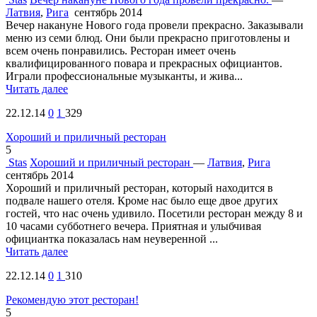
Латвия
,
Рига
сентябрь 2014
Вечер накануне Нового года провели прекрасно. Заказывали
меню из семи блюд. Они были прекрасно приготовлены и
всем очень понравились. Ресторан имеет очень
квалифицированного повара и прекрасных официантов.
Играли профессиональные музыканты, и жива...
Читать далее
22.12.14
0
1
329
Хороший и приличный ресторан
5
Stas
Хороший и приличный ресторан
—
Латвия
,
Рига
сентябрь 2014
Хороший и приличный ресторан, который находится в
подвале нашего отеля. Кроме нас было еще двое других
гостей, что нас очень удивило. Посетили ресторан между 8 и
10 часами субботнего вечера. Приятная и улыбчивая
официантка показалась нам неуверенной ...
Читать далее
22.12.14
0
1
310
Рекомендую этот ресторан!
5