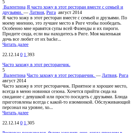
5
Валентина
Я часто хожу в этот ресторан вместе с семьей и
друзьями.
—
Латвия
,
Рига
август 2014
Я часто хожу в этот ресторан вместе с семьей и друзьями. По
моему мнению, это лучшее место в Риге чтобы пообедать.
Особенно мне нравятся супы всей Фазенды и их пироги.
Придите сюда, если вы находитесь в Риге. Моя маленькая
дочь все любит от их backe...
Читать далее
22.12.14
0
1
393
Часто захожу в этот ресторанчик.
5
Валентина
Часто захожу в этот ресторанчик.
—
Латвия
,
Рига
август 2014
Часто захожу в этот ресторанчик. Приятное и хорошее место,
всегда в меню новинки сезона. Хочется прийти сюда на
свидание с девушкой или просто посидеть с друзьями. Блюда
приготовлены всегда с какой-то изюминкой. Обслуживающий
персонал на уровне, хо...
Читать далее
22.12.14
0
1
305
Ресторан понравился, будем заходить еще, когда приедем в