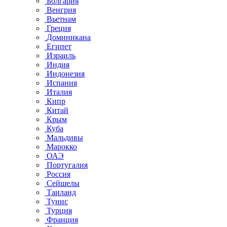
Болгария
Венгрия
Вьетнам
Греция
Доминикана
Египет
Израиль
Индия
Индонезия
Испания
Италия
Кипр
Китай
Крым
Куба
Мальдивы
Марокко
ОАЭ
Португалия
Россия
Сейшелы
Таиланд
Тунис
Турция
Франция