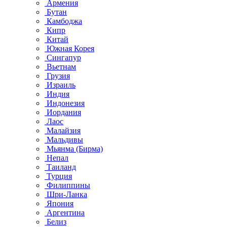
Армения
Бутан
Камбоджа
Кипр
Китай
Южная Корея
Сингапур
Вьетнам
Грузия
Израиль
Индия
Индонезия
Иордания
Лаос
Малайзия
Мальдивы
Мьянма (Бирма)
Непал
Таиланд
Турция
Филиппины
Шри-Ланка
Япония
Аргентина
Белиз