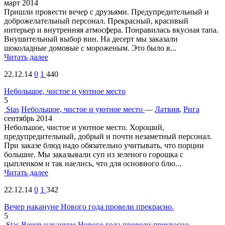
март 2014
Пришли провести вечер с друзьями. Предупредительный и
доброжелательный персонал. Прекрасный, красивый
интерьер и внутренняя атмосфера. Понравилась вкусная тапа.
Внушительный выбор вин. На десерт мы заказали
шоколадные домовые с мороженым. Это было в...
Читать далее
22.12.14
0
1
440
Небольшое, чистое и уютное место
5
Stas
Небольшое, чистое и уютное место
—
Латвия
,
Рига
сентябрь 2014
Небольшое, чистое и уютное место. Хороший,
предупредительный, добрый и почти незаметный персонал.
При заказе блюд надо обязательно учитывать, что порции
большие. Мы заказывали суп из зеленого горошка с
цыпленком и так наелись, что для основного блю...
Читать далее
22.12.14
0
1
342
Вечер накануне Нового года провели прекрасно.
5
Stas
Вечер накануне Нового года провели прекрасно.
—