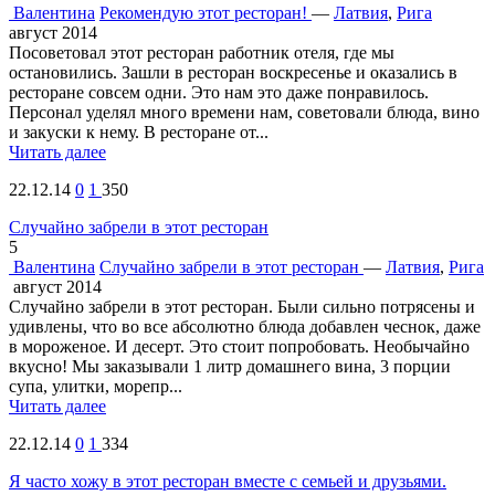
Валентина
Рекомендую этот ресторан!
—
Латвия
,
Рига
август 2014
Посоветовал этот ресторан работник отеля, где мы
остановились. Зашли в ресторан воскресенье и оказались в
ресторане совсем одни. Это нам это даже понравилось.
Персонал уделял много времени нам, советовали блюда, вино
и закуски к нему. В ресторане от...
Читать далее
22.12.14
0
1
350
Случайно забрели в этот ресторан
5
Валентина
Случайно забрели в этот ресторан
—
Латвия
,
Рига
август 2014
Случайно забрели в этот ресторан. Были сильно потрясены и
удивлены, что во все абсолютно блюда добавлен чеснок, даже
в мороженое. И десерт. Это стоит попробовать. Необычайно
вкусно! Мы заказывали 1 литр домашнего вина, 3 порции
супа, улитки, морепр...
Читать далее
22.12.14
0
1
334
Я часто хожу в этот ресторан вместе с семьей и друзьями.