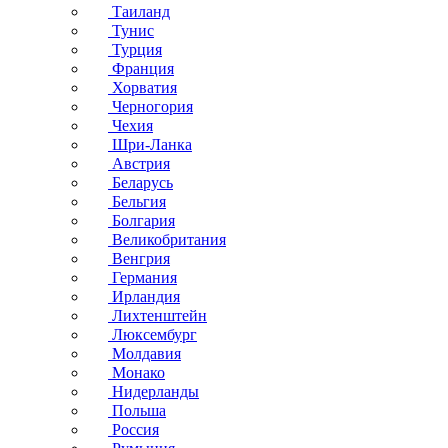
Таиланд
Тунис
Турция
Франция
Хорватия
Черногория
Чехия
Шри-Ланка
Австрия
Беларусь
Бельгия
Болгария
Великобритания
Венгрия
Германия
Ирландия
Лихтенштейн
Люксембург
Молдавия
Монако
Нидерланды
Польша
Россия