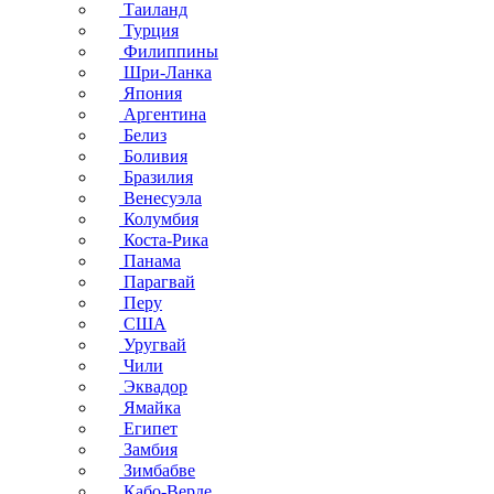
Таиланд
Турция
Филиппины
Шри-Ланка
Япония
Аргентина
Белиз
Боливия
Бразилия
Венесуэла
Колумбия
Коста-Рика
Панама
Парагвай
Перу
США
Уругвай
Чили
Эквадор
Ямайка
Египет
Замбия
Зимбабве
Кабо-Верде