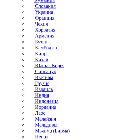
Румыния
Словакия
Украина
Франция
Чехия
Хорватия
Армения
Бутан
Камбоджа
Кипр
Китай
Южная Корея
Сингапур
Вьетнам
Грузия
Израиль
Индия
Индонезия
Иордания
Лаос
Малайзия
Мальдивы
Мьянма (Бирма)
Непал