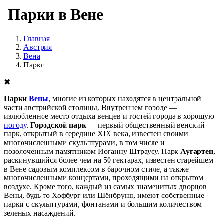
Парки в Вене
Главная
Австрия
Вена
Парки
✖
Парки
Вены
, многие из которых находятся в центральной
части австрийской столицы, Внутреннем городе —
излюбленное место отдыха венцев и гостей города в хорошую
погоду
.
Городской парк
— первый общественный венский
парк, открытый в середине XIX века, известен своими
многочисленными скульптурами, в том числе и
позолоченным памятником Иоганну Штраусу. Парк
Аугартен
,
раскинувшийся более чем на 50 гектарах, известен старейшем
в Вене садовым комплексом в барочном стиле, а также
многочисленными концертами, проходящими на открытом
воздухе. Кроме того, каждый из самых знаменитых дворцов
Вены, будь то Хофбург или Шёнбрунн, имеют собственные
парки с скульптурами, фонтанами и большим количеством
зеленых насаждений.