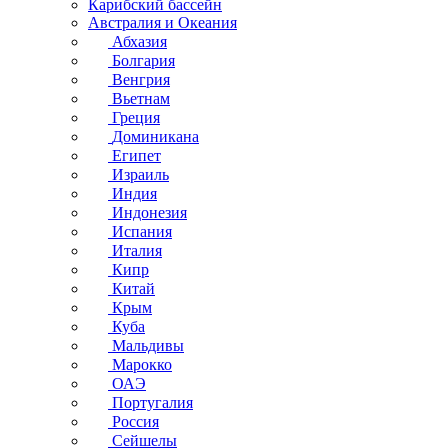
Карибский бассейн
Австралия и Океания
Абхазия
Болгария
Венгрия
Вьетнам
Греция
Доминикана
Египет
Израиль
Индия
Индонезия
Испания
Италия
Кипр
Китай
Крым
Куба
Мальдивы
Марокко
ОАЭ
Португалия
Россия
Сейшелы