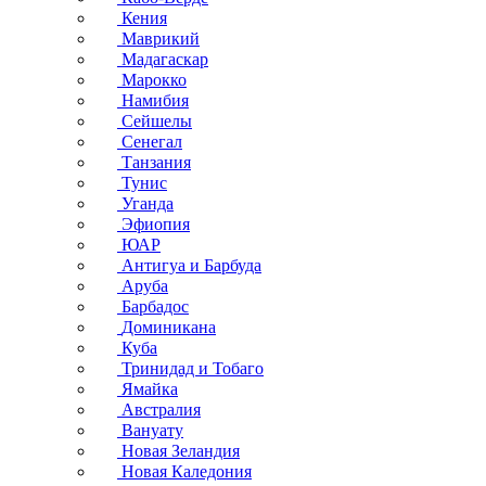
Кения
Маврикий
Мадагаскар
Марокко
Намибия
Сейшелы
Сенегал
Танзания
Тунис
Уганда
Эфиопия
ЮАР
Антигуа и Барбуда
Аруба
Барбадос
Доминикана
Куба
Тринидад и Тобаго
Ямайка
Австралия
Вануату
Новая Зеландия
Новая Каледония