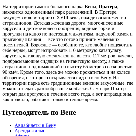
На территории самого большого парка Вены,
Пратера
,
находится одноименный парк развлечений. В Пратере,
ведущем свою историю с XVIII века, находится множество
аттракционов. Детская железная дорога, многочисленные
карусели и детское колесо обозрения, водные горки и
прогулки на каноэ по настоящим джунглям, надувной замок и
прыгающая башня — все это готово принять маленьких
посетителей. Взрослые — особенно те, кто любит пощекотать
себе нервы, могут испробовать 110-метровую катапульту,
карусель, катающую смельчаков на высоте 117 метров, качели,
подбрасывающие сидящих на гигантскую высоту, а также
аттракцион, поднимающий на высоту 65 метров со скоростью
90 км/ч. Кроме того, здесь же можно прокатиться и на колесе
обозрения, с которого открывается вид на всю Вену. На
территории парка есть традиционные венские закусочные, где
можно отведать разнообразные колбаски. Сам парк Пратер
открыт для прогулок в течение всего года, а вот аттракционы,
как правило, работают только в теплое время.
Путеводитель по Вене
Авиабилеты в Вену
Аренда жилья