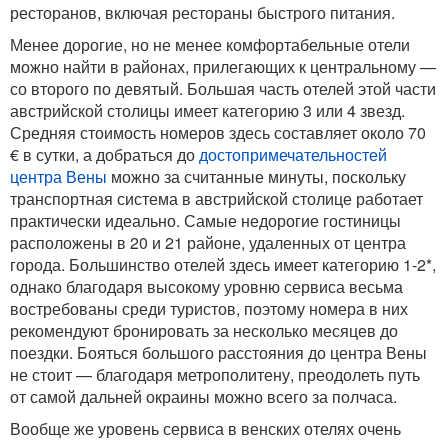
ресторанов, включая рестораны быстрого питания.
Менее дорогие, но не менее комфортабельные отели
можно найти в районах, прилегающих к центральному —
со второго по девятый. Большая часть отелей этой части
австрийской столицы имеет категорию 3 или 4 звезд.
Средняя стоимость номеров здесь составляет около 70
€ в сутки, а добраться до
достопримечательностей
центра Вены
можно за считанные минуты, поскольку
транспортная система в австрийской столице работает
практически идеально. Самые недорогие гостиницы
расположены в 20 и 21 районе, удаленных от центра
города. Большинство отелей здесь имеет категорию 1-2*,
однако благодаря высокому уровню сервиса весьма
востребованы среди туристов, поэтому номера в них
рекомендуют бронировать за несколько месяцев до
поездки. Бояться большого расстояния до центра Вены
не стоит — благодаря метрополитену, преодолеть путь
от самой дальней окраины можно всего за полчаса.
Вообще же уровень сервиса в венских отелях очень