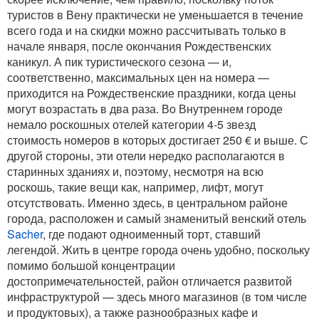
туристов в Вену практически не уменьшается в течение
всего года и на скидки можно рассчитывать только в
начале января, после окончания Рождественских
каникул. А пик туристического сезона — и,
соответственно, максимальных цен на номера —
приходится на Рождественские праздники, когда цены
могут возрастать в два раза. Во Внутреннем городе
немало роскошных отелей категории 4-5 звезд
стоимость номеров в которых достигает 250 € и выше. С
другой стороны, эти отели нередко располагаются в
старинных зданиях и, поэтому, несмотря на всю
роскошь, такие вещи как, например, лифт, могут
отсутствовать. Именно здесь, в центральном районе
города, расположен и самый знаменитый венский отель
Sacher
, где подают одноименный торт, ставший
легендой. Жить в центре города очень удобно, поскольку
помимо большой концентрации
достопримечательностей, район отличается развитой
инфраструктурой — здесь много магазинов (в том числе
и продуктовых), а также разнообразных кафе и