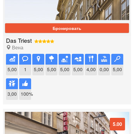
Бронировать
Das Triest
Вена
5,00
1
5,00
5,00
5,00
5,00
4,00
0,00
5,00
3,00
100%
5.00