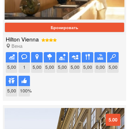
Бронировать
Hilton Vienna
Вена
5,00
1
5,00
5,00
5,00
5,00
5,00
0,00
5,00
5,00
100%
5.00