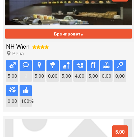
Бронировать
NH Wien
Вена
5,00
1
5,00
0,00
5,00
4,00
5,00
0,00
0,00
0,00
100%
5.00