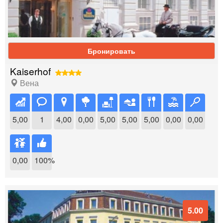
Бронировать
Kaiserhof
Вена
5,00
1
4,00
0,00
5,00
5,00
5,00
0,00
0,00
0,00
100%
5.00