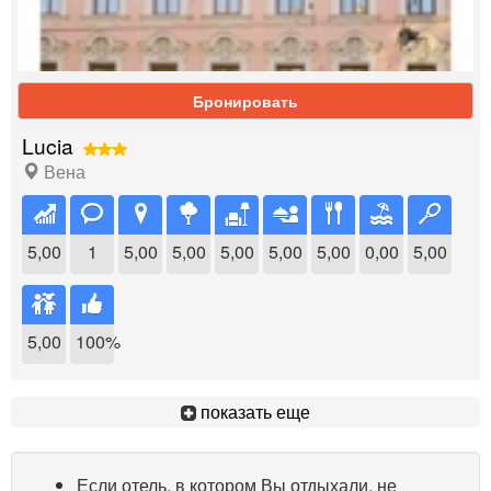
Бронировать
Lucia
Вена
5,00
1
5,00
5,00
5,00
5,00
5,00
0,00
5,00
5,00
100%
показать еще
Если отель, в котором Вы отдыхали, не