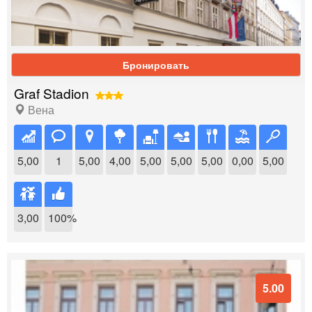
Бронировать
Graf Stadion
Вена
5,00
1
5,00
4,00
5,00
5,00
5,00
0,00
5,00
3,00
100%
5.00