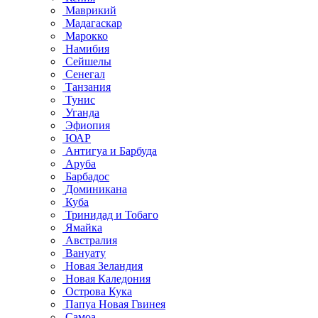
Маврикий
Мадагаскар
Марокко
Намибия
Сейшелы
Сенегал
Танзания
Тунис
Уганда
Эфиопия
ЮАР
Антигуа и Барбуда
Аруба
Барбадос
Доминикана
Куба
Тринидад и Тобаго
Ямайка
Австралия
Вануату
Новая Зеландия
Новая Каледония
Острова Кука
Папуа Новая Гвинея
Самоа