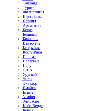
Таиланд
Турция
Филиппины
Шри-Ланка
Япония
Аргентина
Белиз
Боливия
Бразилия
Венесуэла
Колумбия
Коста-Рика
Панама
Парагвай
Перу
США
Уругвай
Чили
Эквадор
Ямайка
Египет
Замбия
Зимбабве
Кабо-Верде
Кения