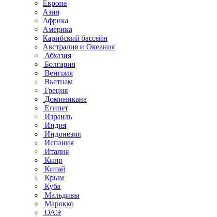
Европа
Азия
Африка
Америка
Карибский бассейн
Австралия и Океания
Абхазия
Болгария
Венгрия
Вьетнам
Греция
Доминикана
Египет
Израиль
Индия
Индонезия
Испания
Италия
Кипр
Китай
Крым
Куба
Мальдивы
Марокко
ОАЭ