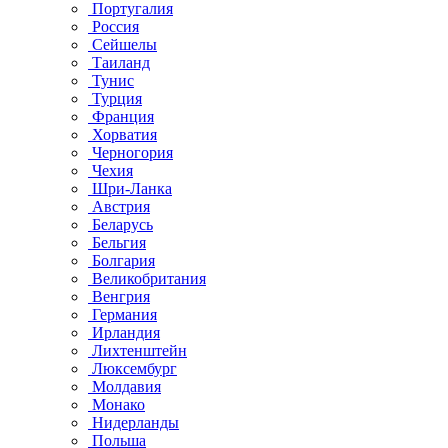
Португалия
Россия
Сейшелы
Таиланд
Тунис
Турция
Франция
Хорватия
Черногория
Чехия
Шри-Ланка
Австрия
Беларусь
Бельгия
Болгария
Великобритания
Венгрия
Германия
Ирландия
Лихтенштейн
Люксембург
Молдавия
Монако
Нидерланды
Польша