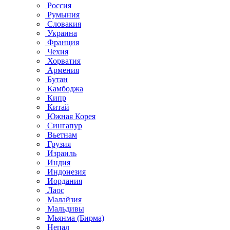
Россия
Румыния
Словакия
Украина
Франция
Чехия
Хорватия
Армения
Бутан
Камбоджа
Кипр
Китай
Южная Корея
Сингапур
Вьетнам
Грузия
Израиль
Индия
Индонезия
Иордания
Лаос
Малайзия
Мальдивы
Мьянма (Бирма)
Непал