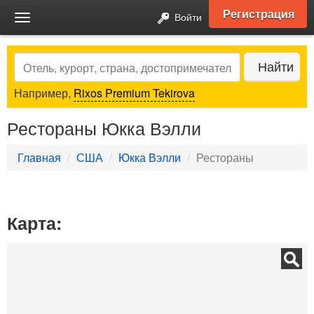
Регистрация
Войти
Toggle
navigation
Search
Найти
Например,
Rixos Premium Tekirova
Рестораны Юкка Вэлли
Главная
США
Юкка Вэлли
Рестораны
Карта: