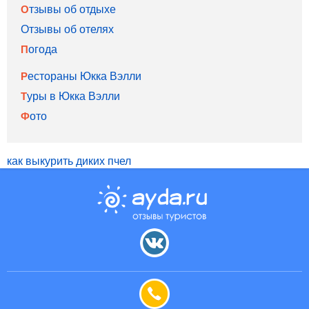
Отзывы об отдыхе
Отзывы об отелях
Погода
Рестораны Юкка Вэлли
Туры в Юкка Вэлли
Фото
как выкурить диких пчел