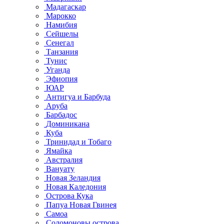
Мадагаскар
Марокко
Намибия
Сейшелы
Сенегал
Танзания
Тунис
Уганда
Эфиопия
ЮАР
Антигуа и Барбуда
Аруба
Барбадос
Доминикана
Куба
Тринидад и Тобаго
Ямайка
Австралия
Вануату
Новая Зеландия
Новая Каледония
Острова Кука
Папуа Новая Гвинея
Самоа
Соломоновы острова