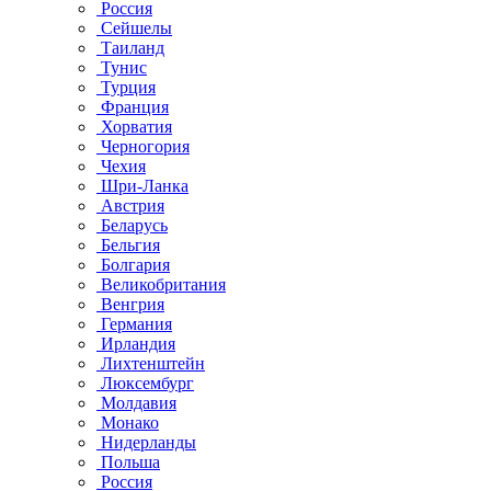
Россия
Сейшелы
Таиланд
Тунис
Турция
Франция
Хорватия
Черногория
Чехия
Шри-Ланка
Австрия
Беларусь
Бельгия
Болгария
Великобритания
Венгрия
Германия
Ирландия
Лихтенштейн
Люксембург
Молдавия
Монако
Нидерланды
Польша
Россия