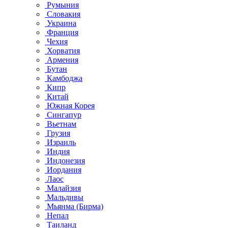
Румыния
Словакия
Украина
Франция
Чехия
Хорватия
Армения
Бутан
Камбоджа
Кипр
Китай
Южная Корея
Сингапур
Вьетнам
Грузия
Израиль
Индия
Индонезия
Иордания
Лаос
Малайзия
Мальдивы
Мьянма (Бирма)
Непал
Таиланд