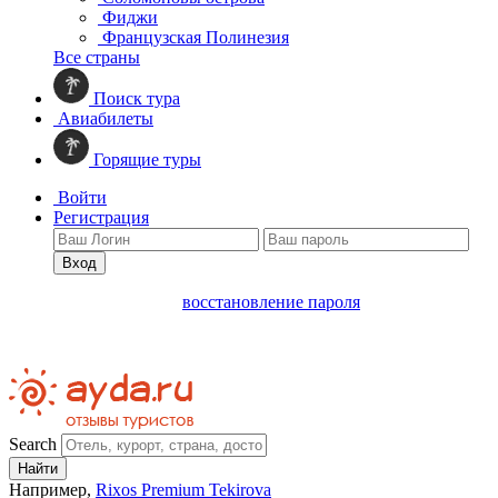
Фиджи
Французская Полинезия
Все страны
Поиск тура
Авиабилеты
Горящие туры
Войти
Регистрация
Вход
восстановление пароля
Search
Найти
Например,
Rixos Premium Tekirova