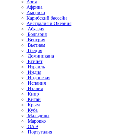
Азия
Африка
Америка
Карибский бассейн
Австралия и Океания
Абхазия
Болгария
Венгрия
Вьетнам
Греция
Доминикана
Египет
Израиль
Индия
Индонезия
Испания
Италия
Кипр
Китай
Крым
Куба
Мальдивы
Марокко
ОАЭ
Португалия