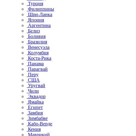
Турция
Филиппины
Шри-Ланка
Япония
Аргентина
Белиз
Боливия
Бразилия
Венесуэла
Колумбия
Коста-Рика
Панама
Парагвай
Перу
США
Уругвай
Чили
Эквадор
Ямайка
Египет
Замбия
Зимбабве
Кабо-Верде
Кения
Маврикий