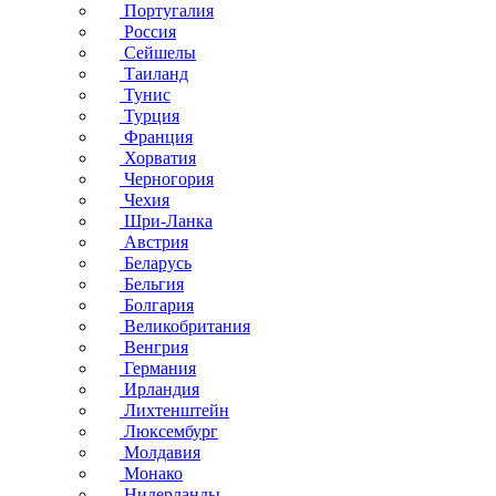
Португалия
Россия
Сейшелы
Таиланд
Тунис
Турция
Франция
Хорватия
Черногория
Чехия
Шри-Ланка
Австрия
Беларусь
Бельгия
Болгария
Великобритания
Венгрия
Германия
Ирландия
Лихтенштейн
Люксембург
Молдавия
Монако
Нидерланды