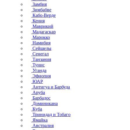
Замбия
Зимбабве
Кабо-Верде
Кения
Маврикий
Мадагаскар
Марокко
Намибия
Сейшелы
Сенегал
Танзания
Тунис
Уганда
Эфиопия
ЮАР
Антигуа и Барбуда
Аруба
Барбадос
Доминикана
Куба
Тринидад и Тобаго
Ямайка
Австралия