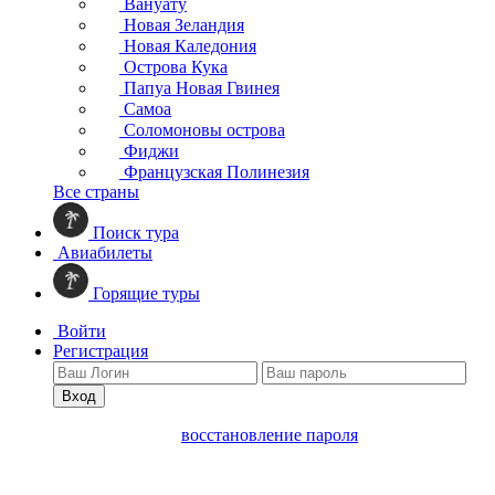
Вануату
Новая Зеландия
Новая Каледония
Острова Кука
Папуа Новая Гвинея
Самоа
Соломоновы острова
Фиджи
Французская Полинезия
Все страны
Поиск тура
Авиабилеты
Горящие туры
Войти
Регистрация
Вход
восстановление пароля