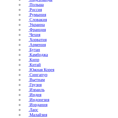
Польша
Россия
Румыния
Словакия
Украина
Франция
Чехия
Хорватия
Армения
Бутан
Камбоджа
Кипр
Китай
Южная Корея
Сингапур
Вьетнам
Грузия
Израиль
Индия
Индонезия
Иордания
Лаос
Малайзия