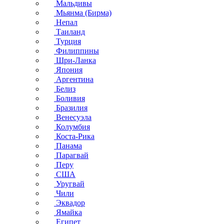
Мальдивы
Мьянма (Бирма)
Непал
Таиланд
Турция
Филиппины
Шри-Ланка
Япония
Аргентина
Белиз
Боливия
Бразилия
Венесуэла
Колумбия
Коста-Рика
Панама
Парагвай
Перу
США
Уругвай
Чили
Эквадор
Ямайка
Египет