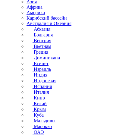
Азия
Африка
Америка
Карибский бассейн
Австралия и Океания
Абхазия
Болгария
Венгрия
Вьетнам
Греция
Доминикана
Египет
Израиль
Индия
Индонезия
Испания
Италия
Кипр
Китай
Крым
Куба
Мальдивы
Марокко
ОАЭ