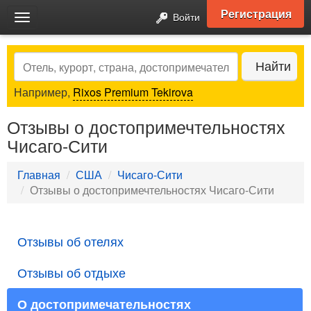
Регистрация
Войти
Toggle
navigation
Search
Найти
Например,
Rixos Premium Tekirova
Отзывы о достопримечтельностях
Чисаго-Сити
Главная
США
Чисаго-Сити
Отзывы о достопримечтельностях Чисаго-Сити
Отзывы об отелях
Отзывы об отдыхе
О достопримечательностях