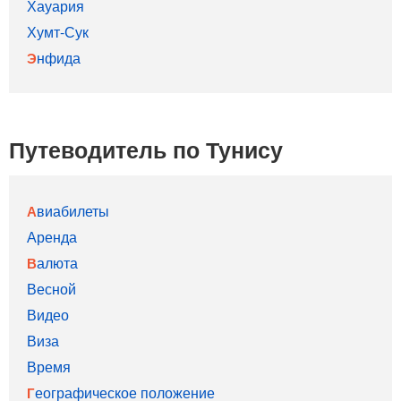
Хауария
Хумт-Сук
Энфида
Путеводитель по Тунису
Авиабилеты
Аренда
Валюта
Весной
Видео
Виза
Время
Географическое положение