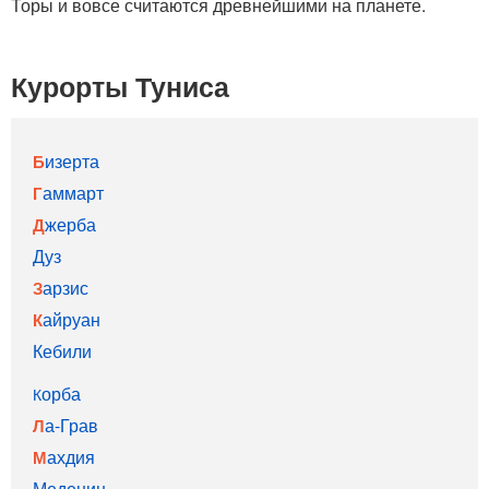
Торы и вовсе считаются древнейшими на планете.
Курорты Туниса
Бизерта
Гаммарт
Джерба
Дуз
Зарзис
Кайруан
Кебили
Корба
Ла-Грав
Махдия
Меденин