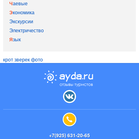
Чаевые
Экономика
Экскурсии
Электричество
Язык
крот зверек фото
+7(925) 631-20-65