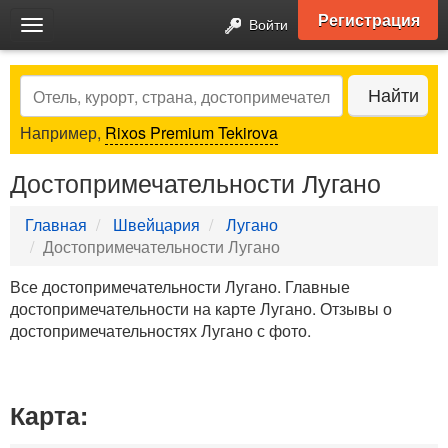
Регистрация
Войти
Toggle
navigation
Search
Найти
Например,
Rixos Premium Tekirova
Достопримечательности Лугано
Главная
Швейцария
Лугано
Достопримечательности Лугано
Все достопримечательности Лугано. Главные
достопримечательности на карте Лугано. Отзывы о
достопримечательностях Лугано с фото.
Карта: