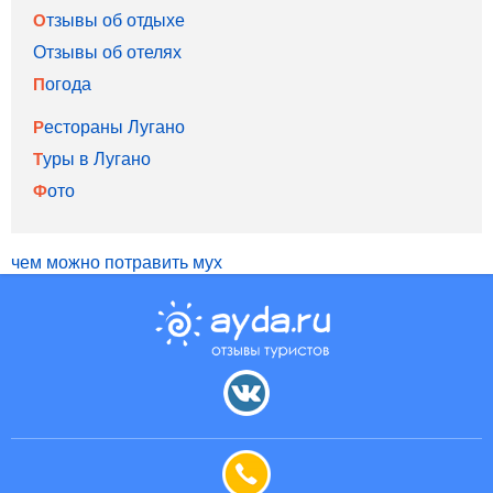
Отзывы об отдыхе
Отзывы об отелях
Погода
Рестораны Лугано
Туры в Лугано
Фото
чем можно потравить мух