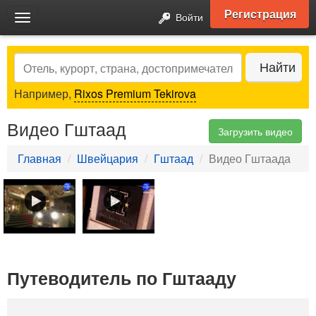
Регистрация
Войти
Toggle
navigation
Search
Найти
Например,
Rixos Premium Tekirova
Видео Гштаад
Загрузить видео
Главная
Швейцария
Гштаад
Видео Гштаада
Путеводитель по Гштааду