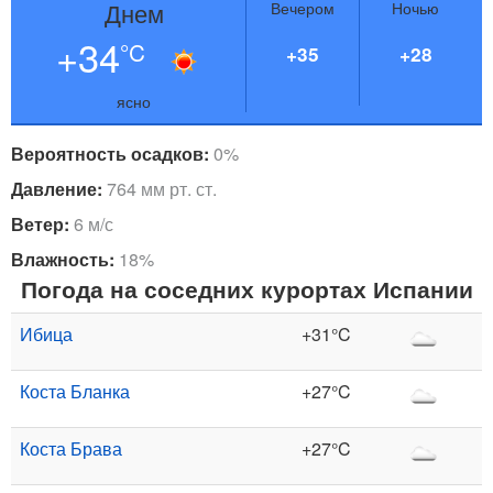
Днем
Вечером
Ночью
+34
°C
+35
+28
ясно
Вероятность осадков:
0%
Давление:
764 мм рт. ст.
Ветер:
6 м/с
Влажность:
18%
Погода на соседних курортах Испании
Ибица
+31°C
Коста Бланка
+27°C
Коста Брава
+27°C