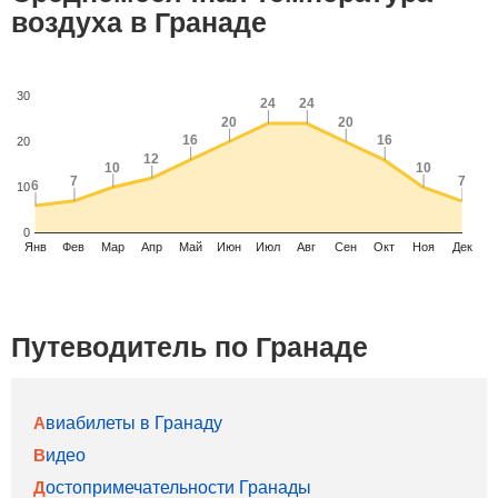
воздуха в Гранаде
30
24
24
24
24
20
20
20
20
16
16
16
16
20
12
12
10
10
10
10
7
7
7
7
6
6
10
0
Янв
Фев
Мар
Апр
Май
Июн
Июл
Авг
Сен
Окт
Ноя
Дек
Путеводитель по Гранаде
Авиабилеты в Гранаду
Видео
Достопримечательности Гранады