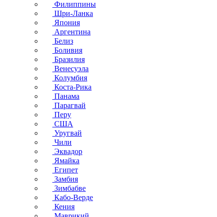
Филиппины
Шри-Ланка
Япония
Аргентина
Белиз
Боливия
Бразилия
Венесуэла
Колумбия
Коста-Рика
Панама
Парагвай
Перу
США
Уругвай
Чили
Эквадор
Ямайка
Египет
Замбия
Зимбабве
Кабо-Верде
Кения
Маврикий