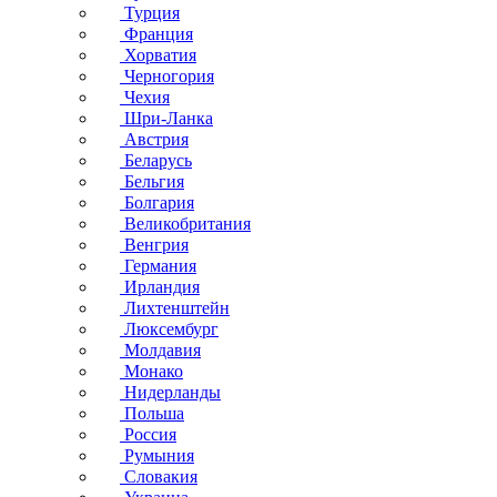
Турция
Франция
Хорватия
Черногория
Чехия
Шри-Ланка
Австрия
Беларусь
Бельгия
Болгария
Великобритания
Венгрия
Германия
Ирландия
Лихтенштейн
Люксембург
Молдавия
Монако
Нидерланды
Польша
Россия
Румыния
Словакия