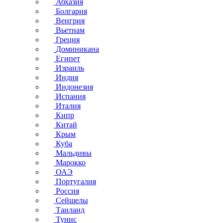
Абхазия
Болгария
Венгрия
Вьетнам
Греция
Доминикана
Египет
Израиль
Индия
Индонезия
Испания
Италия
Кипр
Китай
Крым
Куба
Мальдивы
Марокко
ОАЭ
Португалия
Россия
Сейшелы
Таиланд
Тунис