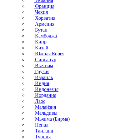
Украина
Франция
Чехия
Хорватия
Армения
Бутан
Камбоджа
Кипр
Китай
Южная Корея
Сингапур
Вьетнам
Грузия
Израиль
Индия
Индонезия
Иордания
Лаос
Малайзия
Мальдивы
Мьянма (Бирма)
Непал
Таиланд
Турция