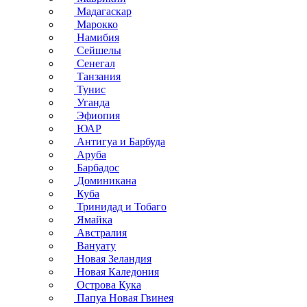
Мадагаскар
Марокко
Намибия
Сейшелы
Сенегал
Танзания
Тунис
Уганда
Эфиопия
ЮАР
Антигуа и Барбуда
Аруба
Барбадос
Доминикана
Куба
Тринидад и Тобаго
Ямайка
Австралия
Вануату
Новая Зеландия
Новая Каледония
Острова Кука
Папуа Новая Гвинея