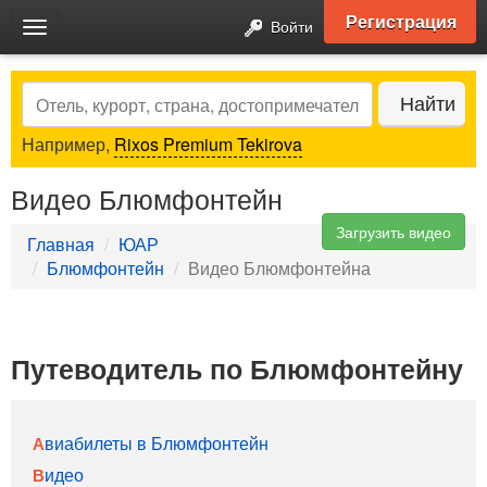
Регистрация
Войти
Toggle
navigation
Search
Найти
Например,
Rixos Premium Tekirova
Видео Блюмфонтейн
Загрузить видео
Главная
ЮАР
Блюмфонтейн
Видео Блюмфонтейна
Путеводитель по Блюмфонтейну
Авиабилеты в Блюмфонтейн
Видео