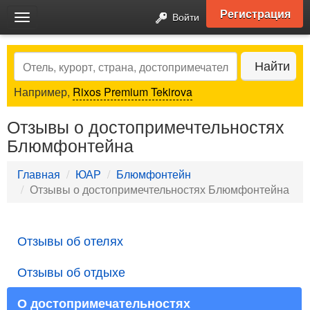
Регистрация
Войти
Toggle
navigation
Search
Найти
Например,
Rixos Premium Tekirova
Отзывы о достопримечтельностях
Блюмфонтейна
Главная
ЮАР
Блюмфонтейн
Отзывы о достопримечтельностях Блюмфонтейна
Отзывы об отелях
Отзывы об отдыхе
О достопримечательностях