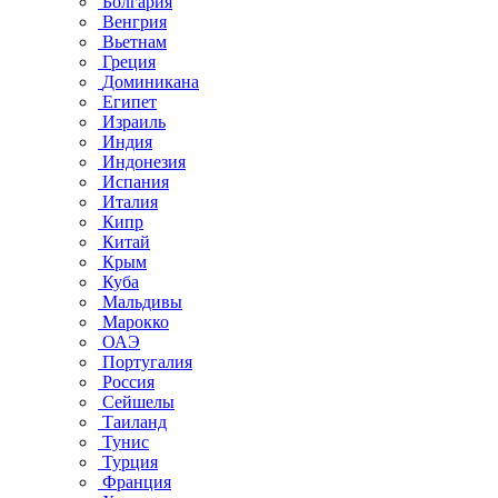
Болгария
Венгрия
Вьетнам
Греция
Доминикана
Египет
Израиль
Индия
Индонезия
Испания
Италия
Кипр
Китай
Крым
Куба
Мальдивы
Марокко
ОАЭ
Португалия
Россия
Сейшелы
Таиланд
Тунис
Турция
Франция