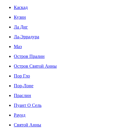
Каскад
Кузин
Ла Диг
Ла-Эррадура
Маэ
Остров Пралин
Остров Святой Анны
Пор Гло
Пор-Лоне
Праслин
Пуант О Сель
Раунд
Святой Анны