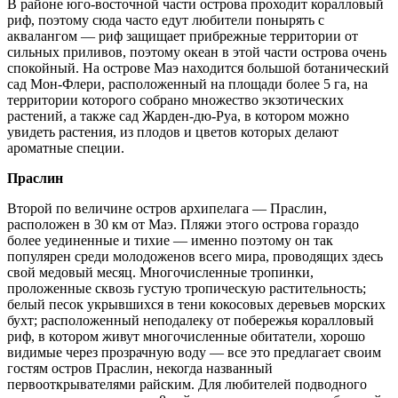
В районе юго-восточной части острова проходит коралловый
риф, поэтому сюда часто едут любители понырять с
аквалангом — риф защищает прибрежные территории от
сильных приливов, поэтому океан в этой части острова очень
спокойный. На острове Маэ находится большой ботанический
сад Мон-Флери, расположенный на площади более 5 га, на
территории которого собрано множество экзотических
растений, а также сад Жарден-дю-Руа, в котором можно
увидеть растения, из плодов и цветов которых делают
ароматные специи.
Праслин
Второй по величине остров архипелага — Праслин,
расположен в 30 км от Маэ. Пляжи этого острова гораздо
более уединенные и тихие — именно поэтому он так
популярен среди молодоженов всего мира, проводящих здесь
свой медовый месяц. Многочисленные тропинки,
проложенные сквозь густую тропическую растительность;
белый песок укрывшихся в тени кокосовых деревьев морских
бухт; расположенный неподалеку от побережья коралловый
риф, в котором живут многочисленные обитатели, хорошо
видимые через прозрачную воду — все это предлагает своим
гостям остров Праслин, некогда названный
первооткрывателями райским. Для любителей подводного