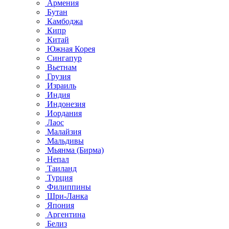
Армения
Бутан
Камбоджа
Кипр
Китай
Южная Корея
Сингапур
Вьетнам
Грузия
Израиль
Индия
Индонезия
Иордания
Лаос
Малайзия
Мальдивы
Мьянма (Бирма)
Непал
Таиланд
Турция
Филиппины
Шри-Ланка
Япония
Аргентина
Белиз