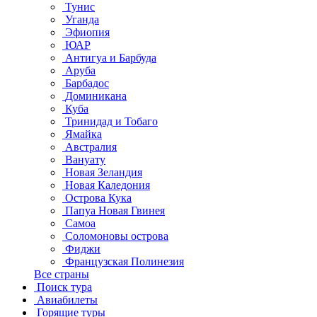
Тунис
Уганда
Эфиопия
ЮАР
Антигуа и Барбуда
Аруба
Барбадос
Доминикана
Куба
Тринидад и Тобаго
Ямайка
Австралия
Вануату
Новая Зеландия
Новая Каледония
Острова Кука
Папуа Новая Гвинея
Самоа
Соломоновы острова
Фиджи
Французская Полинезия
Все страны
Поиск тура
Авиабилеты
Горящие туры