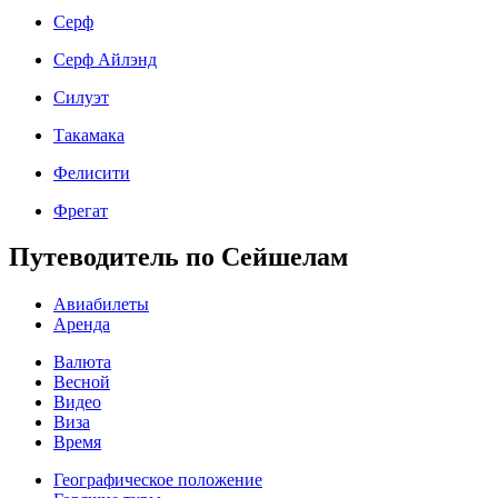
Серф
Серф Айлэнд
Силуэт
Такамака
Фелисити
Фрегат
Путеводитель по Сейшелам
Авиабилеты
Аренда
Валюта
Весной
Видео
Виза
Время
Географическое положение