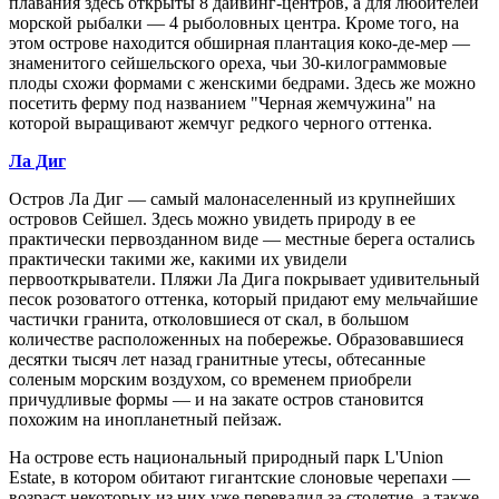
плавания здесь открыты 8 дайвинг-центров, а для любителей
морской рыбалки — 4 рыболовных центра. Кроме того, на
этом острове находится обширная плантация коко-де-мер —
знаменитого сейшельского ореха, чьи 30-килограммовые
плоды схожи формами с женскими бедрами. Здесь же можно
посетить ферму под названием "Черная жемчужина" на
которой выращивают жемчуг редкого черного оттенка.
Ла Диг
Остров Ла Диг — самый малонаселенный из крупнейших
островов Сейшел. Здесь можно увидеть природу в ее
практически первозданном виде — местные берега остались
практически такими же, какими их увидели
первооткрыватели. Пляжи Ла Дига покрывает удивительный
песок розоватого оттенка, который придают ему мельчайшие
частички гранита, отколовшиеся от скал, в большом
количестве расположенных на побережье. Образовавшиеся
десятки тысяч лет назад гранитные утесы, обтесанные
соленым морским воздухом, со временем приобрели
причудливые формы — и на закате остров становится
похожим на инопланетный пейзаж.
На острове есть национальный природный парк L'Union
Estate, в котором обитают гигантские слоновые черепахи —
возраст некоторых из них уже перевалил за столетие, а также