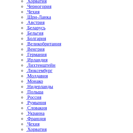
Хорватия
Черногория
Чехия
Шри-Ланка
Австрия
Беларусь
Бельгия
Болгария
Великобритания
Венгрия
Германия
Ирландия
Лихтенштейн
Люксембург
Молдавия
Монако
Нидерланды
Польша
Россия
Румыния
Словакия
Украина
Франция
Чехия
Хорватия