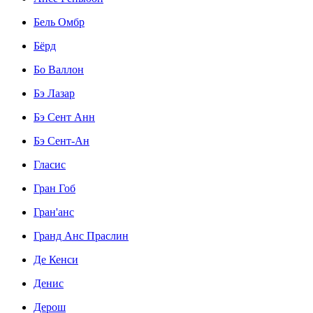
Бель Омбр
Бёрд
Бо Валлон
Бэ Лазар
Бэ Сент Анн
Бэ Сент-Ан
Гласис
Гран Гоб
Гран'анс
Гранд Анс Праслин
Де Кенси
Денис
Дерош