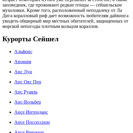
заповедник, где проживают редкие птицы — сейшельские
мухоловки. Кроме того, расположенный неподалеку от Ла
Дига коралловый риф дает возможность любителям дайвинга
увидеть обширный мир местных обитателей, защищенных от
морской непогоды плотным кольцом кораллов.
Курорты Сейшел
Альфонс
Аноним
Анс Луи
Анс Окс Пен
Анс Руаяль
Анс-Вольбер
Ансе Интенданс
Ансе Поссессион
Ансе Реньюон