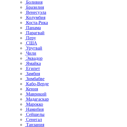
Боливия
Бразилия
Венесуэла
Колумбия
Коста-Рика
Панама
Парагвай
Перу
США
Уругвай
Чили
Эквадор
Ямайка
Египет
Замбия
Зимбабве
Кабо-Верде
Кения
Маврикий
Мадагаскар
Марокко
Намибия
Сейшелы
Сенегал
Танзания