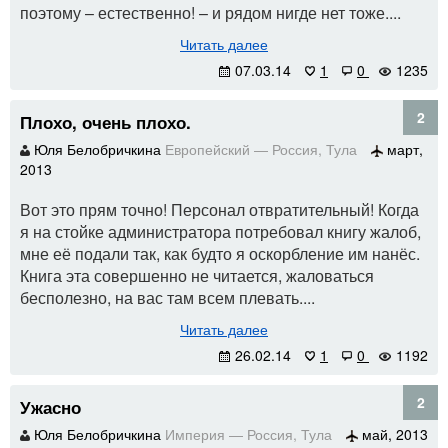
поэтому – естественно! – и рядом нигде нет тоже....
Читать далее
07.03.14
1
0
1235
2
Плохо, очень плохо.
Юля Белобричкина
Европейский
—
Россия
,
Тула
март,
2013
Вот это прям точно! Персонал отвратительный! Когда
я на стойке администратора потребовал книгу жалоб,
мне её подали так, как будто я оскорбление им нанёс.
Книга эта совершенно не читается, жаловаться
бесполезно, на вас там всем плевать....
Читать далее
26.02.14
1
0
1192
2
Ужасно
Юля Белобричкина
Империя
—
Россия
,
Тула
май, 2013