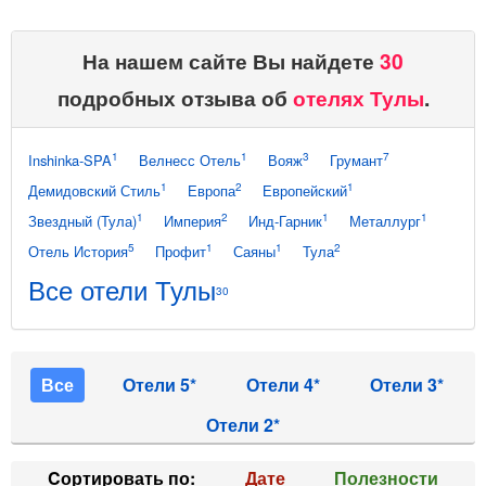
На нашем сайте Вы найдете
30
подробных отзыва об
отелях Тулы
.
1
1
3
7
Inshinka-SPA
Велнесс Отель
Вояж
Грумант
1
2
1
Демидовский Стиль
Европа
Европейский
1
2
1
1
Звездный (Тула)
Империя
Инд-Гарник
Металлург
5
1
1
2
Отель История
Профит
Саяны
Тула
Все отели Тулы
30
Все
Отели 5*
Отели 4*
Отели 3*
Отели 2*
Cортировать по:
Дате
Полезности