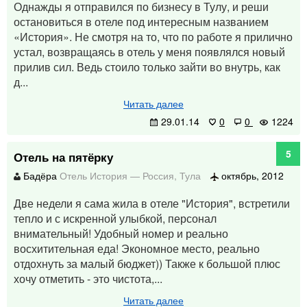
Однажды я отправился по бизнесу в Тулу, и реши
остановиться в отеле под интересным названием
«История». Не смотря на то, что по работе я прилично
устал, возвращаясь в отель у меня появлялся новый
прилив сил. Ведь стоило только зайти во внутрь, как
д...
Читать далее
29.01.14
0
0
1224
5
Отель на пятёрку
Бадёра
Отель История
—
Россия
,
Тула
октябрь, 2012
Две недели я сама жила в отеле "История", встретили
тепло и с искренной улыбкой, персонал
внимательный! Удобный номер и реально
восхитительная еда! Экономное место, реально
отдохнуть за малый бюджет)) Также к большой плюс
хочу отметить - это чистота,...
Читать далее