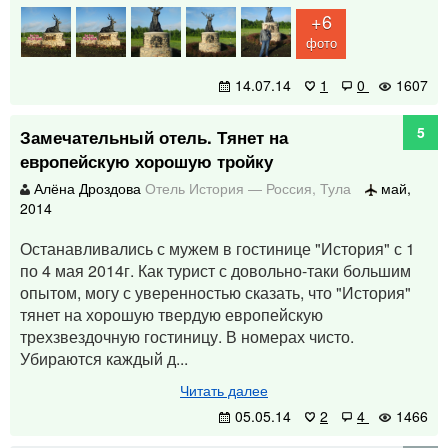
+6
фото
14.07.14
1
0
1607
5
Замечательный отель. Тянет на
европейскую хорошую тройку
Алёна Дроздова
Отель История
—
Россия
,
Тула
май,
2014
Останавливались с мужем в гостинице "История" с 1
по 4 мая 2014г. Как турист с довольно-таки большим
опытом, могу с уверенностью сказать, что "История"
тянет на хорошую твердую европейскую
трехзвездочную гостиницу. В номерах чисто.
Убираются каждый д...
Читать далее
05.05.14
2
4
1466