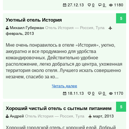
27.12.13
0
0
1180
5
Уютный отель История
Михаил Губерман
Отель История
—
Россия
,
Тула
февраль, 2013
Мне очень понравилось в отеле «История», уютно,
аккуратно и все продуманно для удобства
командировочных. Действительно удобное
расположение, легко добраться до центра, ухоженная
территория около отеля. Лучшего искать совершенно
незачем, спасибо за ко...
Читать далее
18.11.13
0
0
1170
5
Хороший чистый отель с сытным питанием
Андрей
Отель История
—
Россия
,
Тула
март, 2013
Хороший городской отель с хорошей едой. Добрый