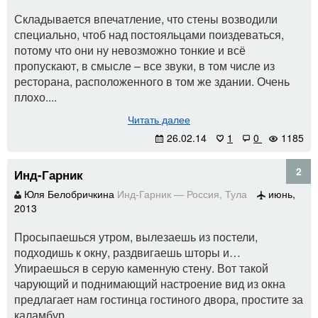
Складывается впечатление, что стены возводили
специально, чтоб над постояльцами поиздеваться,
потому что они ну невозможно тонкие и всё
пропускают, в смысле – все звуки, в том числе из
ресторана, расположенного в том же здании. Очень
плохо....
Читать далее
26.02.14
1
0
1185
2
Инд-Гарник
Юля Белобричкина
Инд-Гарник
—
Россия
,
Тула
июнь,
2013
Просыпаешься утром, вылезаешь из постели,
подходишь к окну, раздвигаешь шторы и…
Упираешься в серую каменную стену. Вот такой
чарующий и поднимающий настроение вид из окна
предлагает нам гостинца гостиного двора, простите за
каламбур....