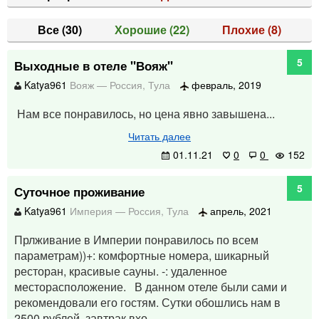
Все
(30)
Хорошие
(22)
Плохие
(8)
5
Выходные в отеле "Вояж"
Katya961
Вояж
—
Россия
,
Тула
февраль, 2019
Нам все понравилось, но цена явно завышена...
Читать далее
01.11.21
0
0
152
5
Суточное проживание
Katya961
Империя
—
Россия
,
Тула
апрель, 2021
Прлживание в Империи понравилось по всем
параметрам))+: комфортные номера, шикарный
ресторан, красивые сауны. -: удаленное
месторасположение. В данном отеле были сами и
рекомендовали его гостям. Сутки обошлись нам в
2500 рублей, завтрак вхо...