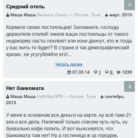
3
Средний отель
Маша Маша
Велнесс Отель
—
Россия
,
Тула
март, 2013
Кормите своих постояльцев! Запомните, господа
держатели отелей: ежели ваши постояльцы от такого
недокорму ласты поклеют или кони двинут, кто ж тогда
у вас жить-то будет? В стране и так демографический
кризис, не усугубляйте его!...
Читать далее
07.03.14
1
0
1239
3
Нет банкомата
Маша Маша
Inshinka-SPA
—
Россия
,
Тула
сентябрь,
2013
У меня в основном все деньги на карте, ну всё-таки 21
век и все дела. Наличкой только совсем чуть-чуть, ну
буквально кофе попить. И вот выясняется, что
банкомата там нет! Ну а гостиница ж за городом,