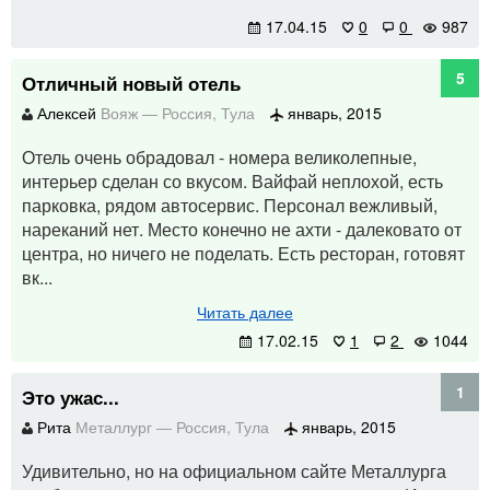
17.04.15
0
0
987
5
Отличный новый отель
Алексей
Вояж
—
Россия
,
Тула
январь, 2015
Отель очень обрадовал - номера великолепные,
интерьер сделан со вкусом. Вайфай неплохой, есть
парковка, рядом автосервис. Персонал вежливый,
нареканий нет. Место конечно не ахти - далековато от
центра, но ничего не поделать. Есть ресторан, готовят
вк...
Читать далее
17.02.15
1
2
1044
1
Это ужас...
Рита
Металлург
—
Россия
,
Тула
январь, 2015
Удивительно, но на официальном сайте Металлурга