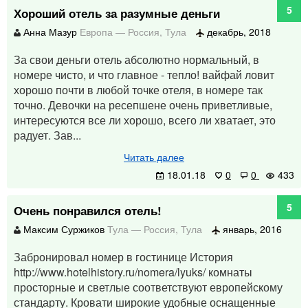
5
Хороший отель за разумные деньги
Анна Мазур
Европа
—
Россия
,
Тула
декабрь, 2018
За свои деньги отель абсолютно нормальный, в
номере чисто, и что главное - тепло! вайфай ловит
хорошо почти в любой точке отеля, в номере так
точно. Девочки на ресепшене очень приветливые,
интересуются все ли хорошо, всего ли хватает, это
радует. Зав...
Читать далее
18.01.18
0
0
433
5
Очень понравился отель!
Максим Суржиков
Тула
—
Россия
,
Тула
январь, 2016
Забронировал номер в гостинице История
http://www.hotelhistory.ru/nomera/lyuks/ комнаты
просторные и светлые соответствуют европейскому
стандарту. Кровати широкие удобные оснащенные