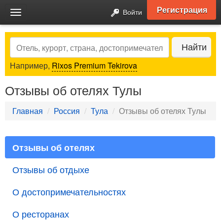
Регистрация
Войти
Toggle
navigation
Search
Найти
Например,
Rixos Premium Tekirova
Отзывы об отелях Тулы
Главная
Россия
Тула
Отзывы об отелях Тулы
Отзывы об отелях
Отзывы об отдыхе
О достопримечательностях
О ресторанах