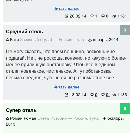
Читать далее
26.02.14
1
0
1181
3
Средний отель
Катя
Звездный (Тула)
—
Россия
,
Тула
январь, 2014
Не могу сказать, что прям вещница, роскошь мне
подавай. Нет, не роскошь, конечно, но какую-то более-
менее приличную обстановку. Чтоб всё в едином
стиле, новенькое, чистенькое. А тут обстановка
весьма средняя, чуть не ли не разномастное всё....
Читать далее
13.02.14
0
0
1136
5
Супер отель
Роман Роман
Отель История
—
Россия
,
Тула
октябрь,
2013