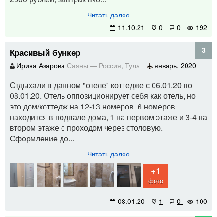
Читать далее
11.10.21
0
0
192
3
Красивый бункер
Ирина Азарова
Саяны
—
Россия
,
Тула
январь, 2020
Отдыхали в данном "отеле" коттедже с 06.01.20 по
08.01.20. Отель оппозиционирует себя как отель, но
это дом/коттедж на 12-13 номеров. 6 номеров
находится в подвале дома, 1 на первом этаже и 3-4 на
втором этаже с проходом через столовую.
Оформление до...
Читать далее
+1
фото
08.01.20
1
0
100