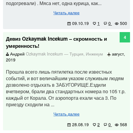
подогревали) . Мяса нет, одна курица, как...
Читать далее
09.10.19
1
0
500
4
Девиз Ozkaymak Incekum – скромность и
умеренность!
Андрей
Ozkaymak Incekum
—
Турция
,
Инжекум
август,
2019
Прошла всего лишь пятилетка после известных
событий, и вот величайшим указом служивым людям
дозволено отдыхать в ЗАБУГОРИЩЕ.Ездили
вчетвером, брали два стандартных номера по 105 т.р.
каждый от Корала. От аэропорта ехали часа 3. По
приезду сходили на ...
Читать далее
28.08.19
2
0
568