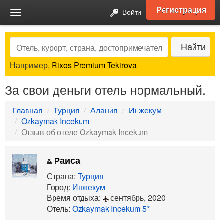
Регистрация
Войти
Toggle
navigation
Search
Найти
Например,
Rixos Premium Tekirova
За свои деньги отель нормальный.
Главная
Турция
Алания
Инжекум
Ozkaymak Incekum
Отзыв об отеле Ozkaymak Incekum
Раиса
Страна:
Турция
Город:
Инжекум
Время отдыха:
сентябрь, 2020
Отель:
Ozkaymak Incekum 5*