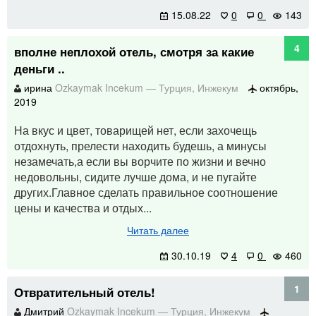
15.08.22
0
0
143
4
вполне неплохой отель, смотря за какие
деньги ..
ирина
Ozkaymak Incekum
—
Турция
,
Инжекум
октябрь,
2019
На вкус и цвет, товарищей нет, если захочещь
отдохнуть, прелести находить будешь, а минусы
незамечать,а если вы ворчите по жизни и вечно
недовольны, сидите лучше дома, и не пугайте
других.Главное сделать правильное соотношение
цены и качества и отдых...
Читать далее
30.10.19
4
0
460
1
Отвратительный отель!
Дмитрий
Ozkaymak Incekum
—
Турция
,
Инжекум