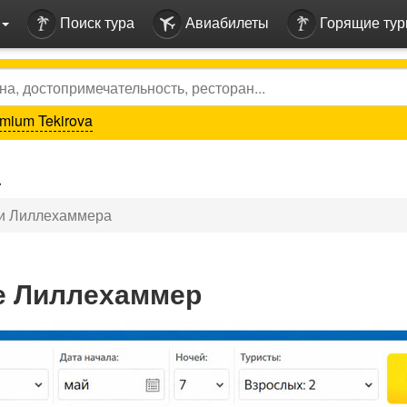
Поиск тура
Авиабилеты
Горящие ту
mium Tekirova
а
и Лиллехаммера
не Лиллехаммер