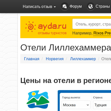
Форум
Страны
Написать отзыв
Search
Например,
Rixos Pre
Отели Лиллехаммер
Главная
Норвегия
Лиллехаммер
Отел
Цены на отели в регио