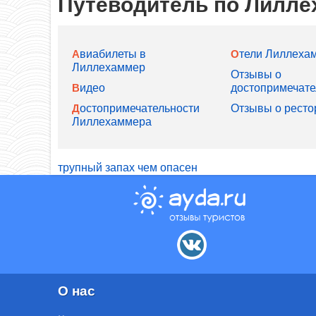
Путеводитель по Лилл
Отели Лиллеха
Авиабилеты в
Лиллехаммер
Отзывы о
Видео
достопримечате
Отзывы о ресто
Достопримечательности
Лиллехаммера
трупный запах чем опасен
О нас