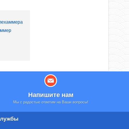
ллехаммера
аммер
Напишите нам
Мы с радостью ответим на Ваши вопросы!
лужбы