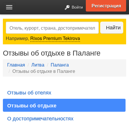
Регистрация
Войти
Toggle
navigation
Search
Найти
Например,
Rixos Premium Tekirova
Отзывы об отдыхе в Паланге
Главная
Литва
Паланга
Отзывы об отдыхе в Паланге
Отзывы об отелях
Отзывы об отдыхе
О достопримечательностях