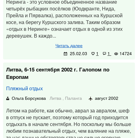
Неринга - это условное объединенное название
четырёх рыбацких посёлков (Юодкранте, Нида,
Прейла и Пярвалка), расположенных на Куршской
косе, на берегу Куршского залива. Таким образом
«отдых в Неринге» означает отдых в одной из этих
деревушек. В каждо...
Читать далее
25.02.03
1
1
14724
Литва, 6-15 сентября 2002 г. Галопом по
Европам
Пляжный отдых
Ольга Борсукова
Литва
,
Паланга
август 2002
Летом на работе, как обычно, аврал за авралом, шеф
в отпуск не пускает, поэтому который год приходится
отдыхать в начале сентября. Но поскольку мы больше
любим познавательный отдых, чем валяние на пляже,
то нас данные обстоятельства не сильно огорчаю...