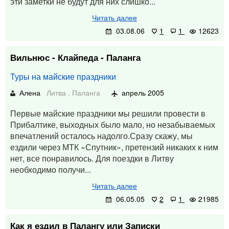
эти заметки не будут для них слишко...
Читать далее
03.08.06
1
1
12623
Вильнюс - Клайпеда - Паланга
Туры на майские праздники
Алена
Литва
,
Паланга
апрель 2005
Первые майские праздники мы решили провести в
Прибалтике, выходных было мало, но незабываемых
впечатлений осталось надолго.Сразу скажу, мы
ездили через МТК «Спутник», претензий никаких к ним
нет, все понравилось. Для поездки в Литву
необходимо получи...
Читать далее
06.05.05
2
1
21985
Как я ездил в Палангу или Записки