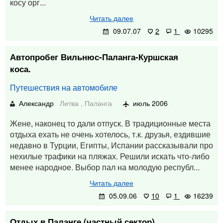
косу орг...
Читать далее
09.07.07
2
1
10295
Автопробег Вильнюс-Паланга-Куршская
коса.
Путешествия на автомобиле
Александр
Литва
,
Паланга
июль 2006
Жене, наконец то дали отпуск. В традиционные места
отдыха ехать не очень хотелось, т.к. друзья, ездившие
недавно в Турции, Египты, Испании рассказывали про
нехилые трафики на пляжах. Решили искать что-либо
менее народное. Выбор пал на молодую республ...
Читать далее
05.09.06
10
1
16239
Отдых в Паланге (частный сектор).