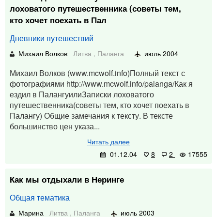
лоховатого путешественника (советы тем,
кто хочет поехать в Пал
Дневники путешествий
Михаил Волков
Литва
,
Паланга
июль 2004
Михаил Волков (www.mcwolf.info)Полный текст с
фотографиями http://www.mcwolf.info/palanga/Как я
ездил в ПалангуилиЗаписки лоховатого
путешественника(советы тем, кто хочет поехать в
Палангу) Общие замечания к тексту. В тексте
большинство цен указа...
Читать далее
01.12.04
8
2
17555
Как мы отдыхали в Неринге
Общая тематика
Марина
Литва
,
Паланга
июль 2003