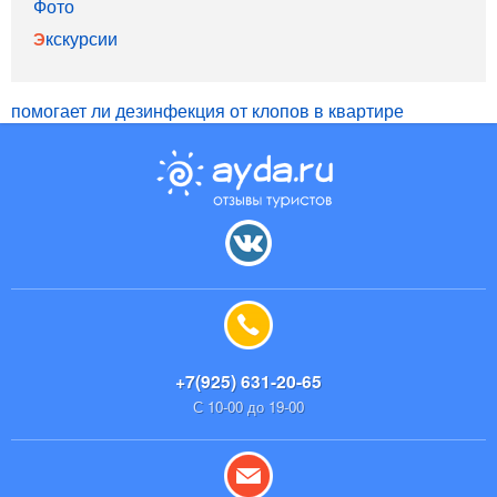
Фото
Экскурсии
помогает ли дезинфекция от клопов в квартире
+7(925) 631-20-65
С 10-00 до 19-00