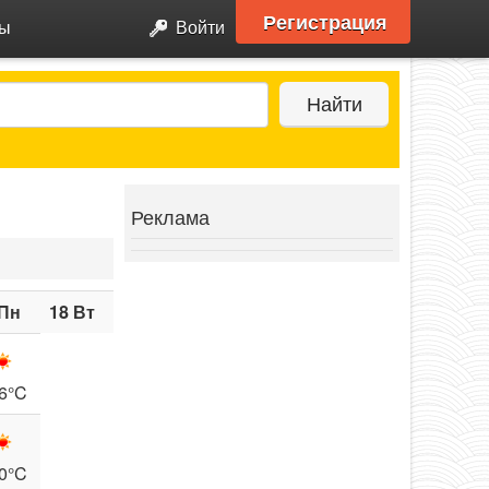
Регистрация
ры
Войти
Найти
Реклама
 Пн
18 Вт
6°C
0°C