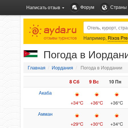
Форум
Страны
Написать отзыв
Search
Например,
Rixos Pre
Погода в Иордан
Главная
Иордания
Погода в Иордании
8 Сб
9 Вс
10 Пн
Акаба
+34°C
+36°C
+36°C
Амман
+29°C
+30°C
+34°C