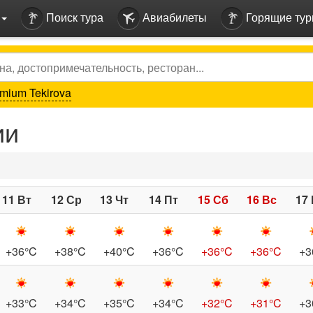
Поиск тура
Авиабилеты
Горящие ту
mium Tekirova
ии
11 Вт
12 Ср
13 Чт
14 Пт
15 Сб
16 Вс
17
+36°C
+38°C
+40°C
+36°C
+36°C
+36°C
+3
+33°C
+34°C
+35°C
+34°C
+32°C
+31°C
+3