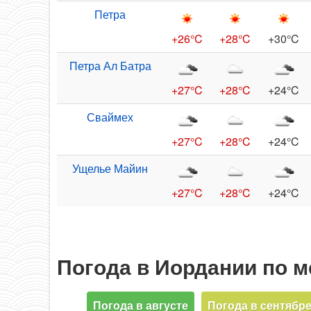
Петра
+26°C
+28°C
+30°C
Петра Ал Батра
+27°C
+28°C
+24°C
Сваймех
+27°C
+28°C
+24°C
Ущелье Майин
+27°C
+28°C
+24°C
Погода в Иордании по 
Погода в августе
Погода в сентябр