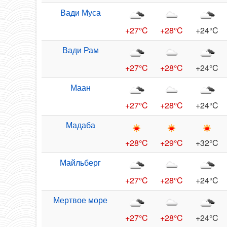
Вади Муса
+27°C
+28°C
+24°C
Вади Рам
+27°C
+28°C
+24°C
Маан
+27°C
+28°C
+24°C
Мадаба
+28°C
+29°C
+32°C
Майльберг
+27°C
+28°C
+24°C
Мертвое море
+27°C
+28°C
+24°C