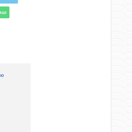
мае
ию