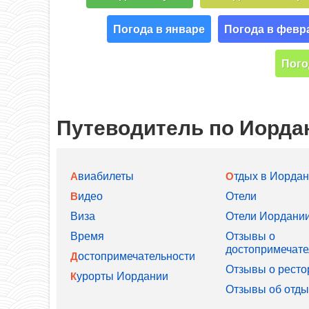
Погода в январе
Погода в февр
Пого
Путеводитель по Иорда
Авиабилеты
Отдых в Иорда
Видео
Отели
Виза
Отели Иордани
Время
Отзывы о
достопримечате
Достопримечательности
Отзывы о ресто
Курорты Иордании
Отзывы об отды