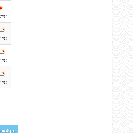
7°C
1°C
1°C
1°C
екабре