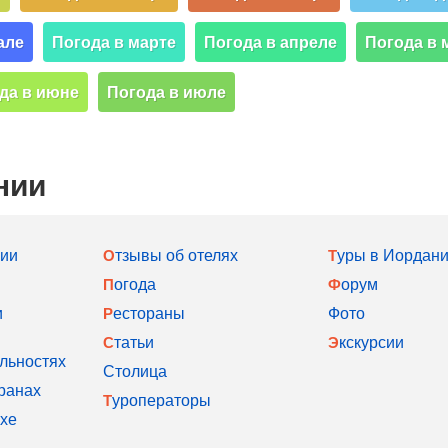
але
Погода в марте
Погода в апреле
Погода в 
да в июне
Погода в июле
нии
нии
Отзывы об отелях
Туры в Иордан
Погода
Форум
и
Рестораны
Фото
Статьи
Экскурсии
льностях
Столица
ранах
Туроператоры
хе