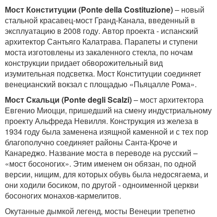
Мост Конституции (
Ponte
della
Costituzione
)
– новый
стальной красавец-мост Гранд-Канала, введенный в
эксплуатацию в 2008 году. Автор проекта - испанский
архитектор Сантьяго Калатрава. Парапеты и ступени
моста изготовлены из закаленного стекла, по ночам
конструкции придает обворожительный вид
изумительная подсветка. Мост Конституции соединяет
венецианский вокзал с площадью «Пьяцалле Рома».
Мост Скальци (
Ponte
degli
Scalzi
)
– мост архитектора
Евгенио Миоцци, пришедший на смену индустриальному
проекту Альфреда Невилля. Конструкция из железа в
1934 году была заменена изящной каменной и с тех пор
благополучно соединяет районы Санта-Кроче и
Канареджо. Название моста в переводе на русский –
«мост босоногих». Этим именем он обязан, по одной
версии, нищим, для которых обувь была недосягаема, и
они ходили босиком, по другой - одноименной церкви
босоногих монахов-кармелитов.
Окутанные дымкой легенд, мосты Венеции трепетно