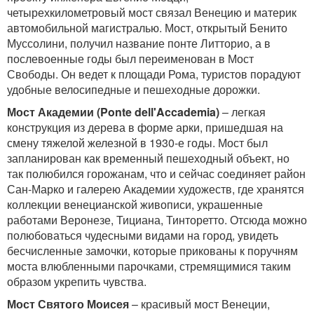
четырехкилометровый мост связал Венецию и материк
автомобильной магистралью. Мост, открытый Бенито
Муссолини, получил название понте Литторио, а в
послевоенные годы был переименован в Мост
Свободы. Он ведет к площади Рома, туристов порадуют
удобные велосипедные и пешеходные дорожки.
Мост Академии (Ponte dell'Accademia)
– легкая
конструкция из дерева в форме арки, пришедшая на
смену тяжелой железной в 1930-е годы. Мост был
запланирован как временный пешеходный объект, но
так полюбился горожанам, что и сейчас соединяет район
Сан-Марко и галерею Академии художеств, где хранятся
коллекции венецианской живописи, украшенные
работами Веронезе, Тициана, Тинторетто. Отсюда можно
полюбоваться чудесными видами на город, увидеть
бесчисленные замочки, которые прикованы к поручням
моста влюбленными парочками, стремящимися таким
образом укрепить чувства.
Мост Святого Моисея
– красивый мост Венеции,