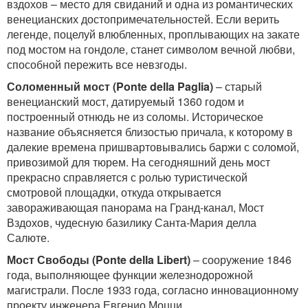
вздохов – место для свиданий и одна из романтических
венецианских достопримечательностей. Если верить
легенде, поцелуй влюбленных, проплывающих на закате
под мостом на гондоле, станет символом вечной любви,
способной пережить все невзгоды.
Соломенный мост (Ponte della Paglia)
– старый
венецианский мост, датируемый 1360 годом и
построенный отнюдь не из соломы. Историческое
название объясняется близостью причала, к которому в
далекие времена пришвартовывались баржи с соломой,
привозимой для тюрем. На сегодняшний день мост
прекрасно справляется с ролью туристической
смотровой площадки, откуда открывается
завораживающая панорама на Гранд-канал, Мост
Вздохов, чудесную базилику Санта-Мария делла
Салюте.
Мост Свободы (
Ponte
della
Libert
)
– сооружение 1846
года, выполняющее функции железнодорожной
магистрали. После 1933 года, согласно инновационному
проекту инженера Евгенио Моцци,