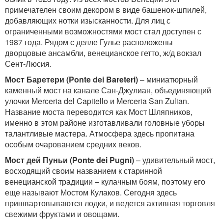
примечателен своим декором в виде башенок-шпилей,
добавляющих нотки изысканности. Для лиц с
ограниченными возможностями мост стал доступен с
1987 года. Рядом с делле Гулье расположены
дворцовые ансамбли, венецианское гетто, ж/д вокзал
Сент-Люсия.
Мост Баретери (Ponte dei Bareteri)
– миниатюрный
каменный мост на канале Сан-Джулиан, объединяющий
улочки Merceria del Capitello и Merceria San Zulian.
Название моста переводится как Мост Шляпников,
именно в этом районе изготавливали головные уборы
талантливые мастера. Атмосфера здесь пропитана
особым очарованием средних веков.
Мост дей Пуньи (Ponte dei Pugni)
– удивительный мост,
восходящий своим названием к старинной
венецианской традиции – кулачным боям, поэтому его
еще называют Мостом Кулаков. Сегодня здесь
пришвартовываются лодки, и ведется активная торговля
свежими фруктами и овощами.