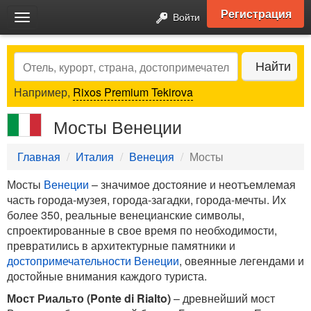
Регистрация
Войти
Toggle
navigation
Search
Найти
Например,
Rixos Premium Tekirova
Мосты Венеции
Главная
Италия
Венеция
Мосты
Мосты
Венеции
– значимое достояние и неотъемлемая
часть города-музея, города-загадки, города-мечты. Их
более 350, реальные венецианские символы,
спроектированные в свое время по необходимости,
превратились в архитектурные памятники и
достопримечательности Венеции
, овеянные легендами и
достойные внимания каждого туриста.
Мост Риальто (Ponte di Rialto)
– древнейший мост