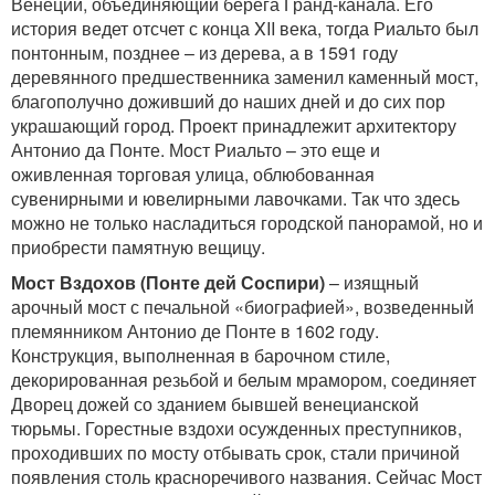
Венеции, объединяющий берега Гранд-канала. Его
история ведет отсчет с конца XII века, тогда Риальто был
понтонным, позднее – из дерева, а в 1591 году
деревянного предшественника заменил каменный мост,
благополучно доживший до наших дней и до сих пор
украшающий город. Проект принадлежит архитектору
Антонио да Понте. Мост Риальто – это еще и
оживленная торговая улица, облюбованная
сувенирными и ювелирными лавочками. Так что здесь
можно не только насладиться городской панорамой, но и
приобрести памятную вещицу.
Мост Вздохов (Понте дей Соспири)
– изящный
арочный мост с печальной «биографией», возведенный
племянником Антонио де Понте в 1602 году.
Конструкция, выполненная в барочном стиле,
декорированная резьбой и белым мрамором, соединяет
Дворец дожей со зданием бывшей венецианской
тюрьмы. Горестные вздохи осужденных преступников,
проходивших по мосту отбывать срок, стали причиной
появления столь красноречивого названия. Сейчас Мост