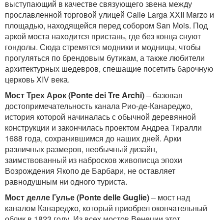
выступающий в качестве связующего звена между
прославленной торговой улицей Calle Larga XXII Marzo и
площадью, находящейся перед собором San Mois. Под
аркой моста находится пристань, где без конца снуют
гондолы. Сюда стремятся модники и модницы, чтобы
прогуляться по брендовым бутикам, а также любители
архитектурных шедевров, спешащие посетить барочную
церковь XIV века.
Мост Трех Арок (
Ponte
dei
Tre
Archi
)
– базовая
достопримечательность канала Рио-де-Канареджо,
история которой начиналась с обычной деревянной
конструкции и закончилась проектом Андреа Тиралли
1688 года, сохранившимся до наших дней. Арки
различных размеров, необычный дизайн,
заимствованный из набросков живописца эпохи
Возрождения Якопо де Барбари, не оставляет
равнодушным ни одного туриста.
Мост делле Гулье (
Ponte
delle
Guglie
)
– мост над
каналом Канареджо, который приобрел окончательный
облик в 1823 году. Из всех мостов Венеции этот