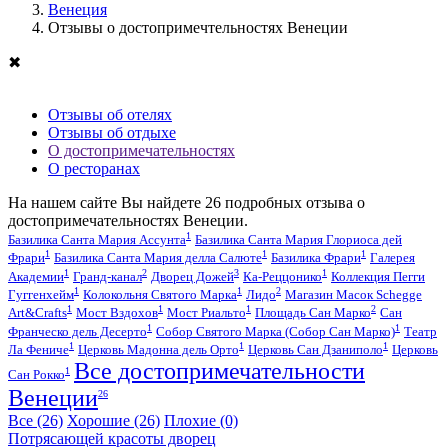
Венеция
Отзывы о достопримечтельностях Венеции
✖
Отзывы об отелях
Отзывы об отдыхе
О достопримечательностях
О ресторанах
На нашем сайте Вы найдете
26
подробных отзыва о
достопримечательностях Венеции.
1
Базилика Санта Мария Ассунта
Базилика Санта Мария Глориоса дей
1
1
1
Фрари
Базилика Санта Мария делла Салюте
Базилика Фрари
Галерея
1
2
3
1
Академии
Гранд-канал
Дворец Дожей
Ка-Реццонико
Коллекция Пегги
1
1
2
Гуггенхейм
Колокольня Святого Марка
Лидо
Магазин Масок Schegge
1
1
1
2
Art&Crafts
Мост Вздохов
Мост Риальто
Площадь Сан Марко
Сан
1
1
Франческо дель Десерто
Собор Святого Марка (Собор Сан Марко)
Театр
1
1
1
Ла Фениче
Церковь Мадонна дель Орто
Церковь Сан Дзаниполо
Церковь
Все достопримечательности
1
Сан Рокко
Венеции
26
Все
(26)
Хорошие
(26)
Плохие
(0)
Потрясающей красоты дворец