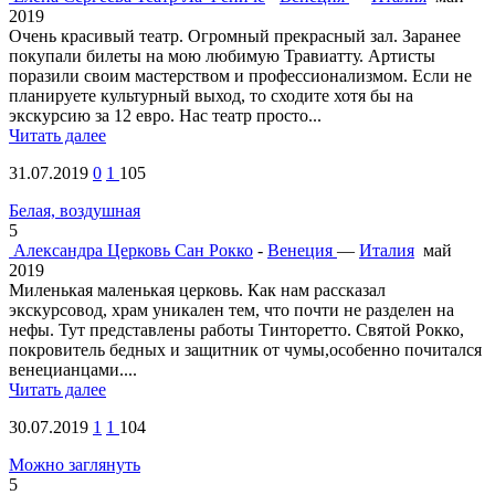
2019
Очень красивый театр. Огромный прекрасный зал. Заранее
покупали билеты на мою любимую Травиатту. Артисты
поразили своим мастерством и профессионализмом. Если не
планируете культурный выход, то сходите хотя бы на
экскурсию за 12 евро. Нас театр просто...
Читать далее
31.07.2019
0
1
105
Белая, воздушная
5
Александра
Церковь Сан Рокко
-
Венеция
—
Италия
май
2019
Миленькая маленькая церковь. Как нам рассказал
экскурсовод, храм уникален тем, что почти не разделен на
нефы. Тут представлены работы Тинторетто. Святой Рокко,
покровитель бедных и защитник от чумы,особенно почитался
венецианцами....
Читать далее
30.07.2019
1
1
104
Можно заглянуть
5