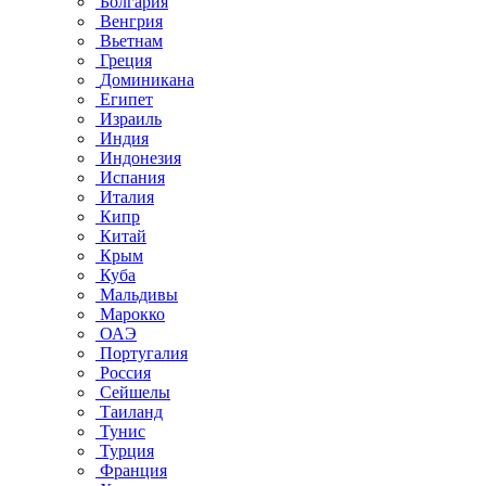
Болгария
Венгрия
Вьетнам
Греция
Доминикана
Египет
Израиль
Индия
Индонезия
Испания
Италия
Кипр
Китай
Крым
Куба
Мальдивы
Марокко
ОАЭ
Португалия
Россия
Сейшелы
Таиланд
Тунис
Турция
Франция