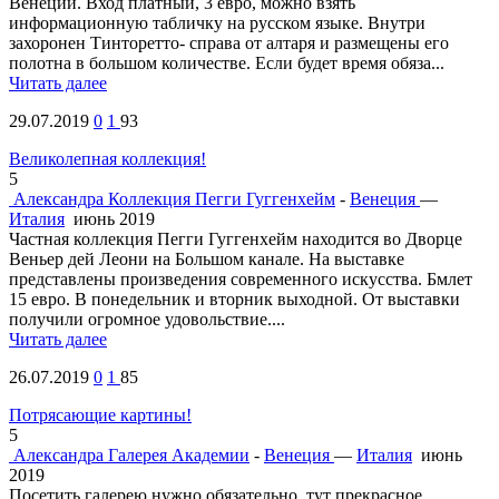
Венеции. Вход платный, 3 евро, можно взять
информационную табличку на русском языке. Внутри
захоронен Тинторетто- справа от алтаря и размещены его
полотна в большом количестве. Если будет время обяза...
Читать далее
29.07.2019
0
1
93
Великолепная коллекция!
5
Александра
Коллекция Пегги Гуггенхейм
-
Венеция
—
Италия
июнь 2019
Частная коллекция Пегги Гуггенхейм находится во Дворце
Веньер дей Леони на Большом канале. На выставке
представлены произведения современного искусства. Бмлет
15 евро. В понедельник и вторник выходной. От выставки
получили огромное удовольствие....
Читать далее
26.07.2019
0
1
85
Потрясающие картины!
5
Александра
Галерея Академии
-
Венеция
—
Италия
июнь
2019
Посетить галерею нужно обязательно, тут прекрасное