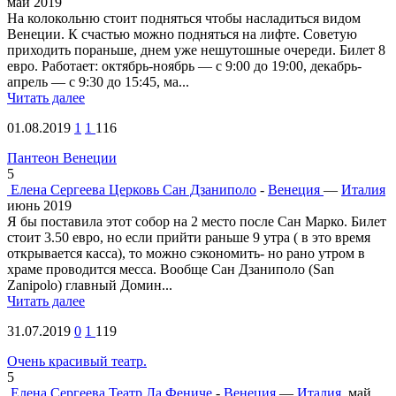
май 2019
На колокольню стоит подняться чтобы насладиться видом
Венеции. К счастью можно подняться на лифте. Советую
приходить пораньше, днем уже нешутошные очереди. Билет 8
евро. Работает: октябрь-ноябрь — c 9:00 до 19:00, декабрь-
апрель — с 9:30 до 15:45, ма...
Читать далее
01.08.2019
1
1
116
Пантеон Венеции
5
Елена Сергеева
Церковь Сан Дзаниполо
-
Венеция
—
Италия
июнь 2019
Я бы поставила этот собор на 2 место после Сан Марко. Билет
стоит 3.50 евро, но если прийти раньше 9 утра ( в это время
открывается касса), то можно сэкономить- но рано утром в
храме проводится месса. Вообще Сан Дзаниполо (San
Zanipolo) главный Домин...
Читать далее
31.07.2019
0
1
119
Очень красивый театр.
5
Елена Сергеева
Театр Ла Фениче
-
Венеция
—
Италия
май