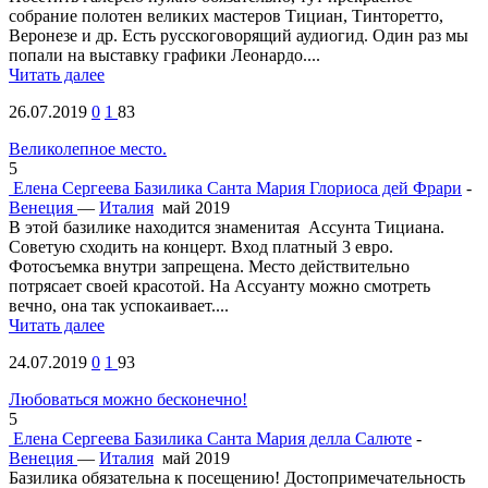
собрание полотен великих мастеров Тициан, Тинторетто,
Веронезе и др. Есть русскоговорящий аудиогид. Один раз мы
попали на выставку графики Леонардо....
Читать далее
26.07.2019
0
1
83
Великолепное место.
5
Елена Сергеева
Базилика Санта Мария Глориоса дей Фрари
-
Венеция
—
Италия
май 2019
В этой базилике находится знаменитая Ассунта Тициана.
Советую сходить на концерт. Вход платный 3 евро.
Фотосъемка внутри запрещена. Место действительно
потрясает своей красотой. На Ассуанту можно смотреть
вечно, она так успокаивает....
Читать далее
24.07.2019
0
1
93
Любоваться можно бесконечно!
5
Елена Сергеева
Базилика Санта Мария делла Салюте
-
Венеция
—
Италия
май 2019
Базилика обязательна к посещению! Достопримечательность