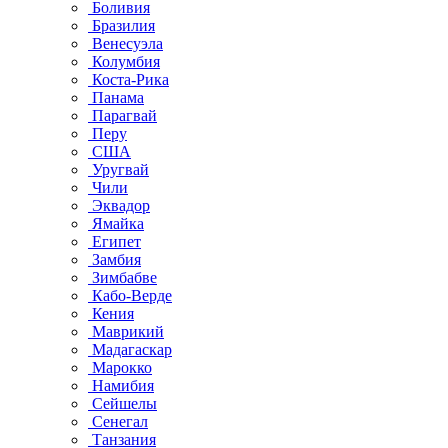
Боливия
Бразилия
Венесуэла
Колумбия
Коста-Рика
Панама
Парагвай
Перу
США
Уругвай
Чили
Эквадор
Ямайка
Египет
Замбия
Зимбабве
Кабо-Верде
Кения
Маврикий
Мадагаскар
Марокко
Намибия
Сейшелы
Сенегал
Танзания