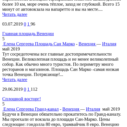
более 10 км, море очень тёплое, заход не глубокий. Всего 15
минут от автовокзала на вапаретто и вы на месте....
Читать далее
03.07.2019
0
1
96
Главная площадь Венеции
5
Елена Сергеева
Площадь Сан Марко
-
Венеция
—
Италия
май 2019
Тут сосредоточены все главные достопримечательности
Венеции. Великолепная площадь и не менее великолепный
собор. Как обычно много туристов. По периметру много
ресторанов и магазинов. Площадь Сан Марко -самая низкая
точка Венеции. Потрясающе!...
Читать далее
29.06.2019
0
1
112
Сплошной восторг!
5
Елена Сергеева
Гранд-канал
-
Венеция
—
Италия
май 2019
Будучи в Венеции обязательно прокатитесь по Гранд-каналу.
Мы проехали от вокзала до площади Сан-Марко. Цены
следующие: гондолла 80 евро, трамвайчик 8 евро. Венецию