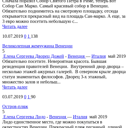
Сначала поразил Собор Святого Петра в Риме, теперь вот
Собор Сан Марко. Самый красивый собор в Венеции.
Обязательно поднимитесь на смотровую площадку, отсюда
открывается прекрасный вид на площадь Сан-марко. А еще, за
3 евро можно посетить небольшую с...
Читать далее
10.07.2019
0
1
138
Великолепная жемчужина Венеции
5
Елена Сергеева
Дворец Дожей
-
Венеция
—
Италия
май 2019
Обязательно посетите. Невероятная красота. Бывшая
резиденция правителей Венеции. Внутренний двор дворца –
несколько этажей ажурных галерей. В северном крыле дворца
статуи знаменитых философов. Дворец 3-х этажный,
множество залов и небольш...
Читать далее
03.07.2019
0
1
90
Остров-пляж
5
Елена Сергеева
Лидо
-
Венеция
—
Италия
май 2019
Лидо единственное место, где можно покупаться в
окрестностях Венеции. Прекрасный пляж песчаный, длиной