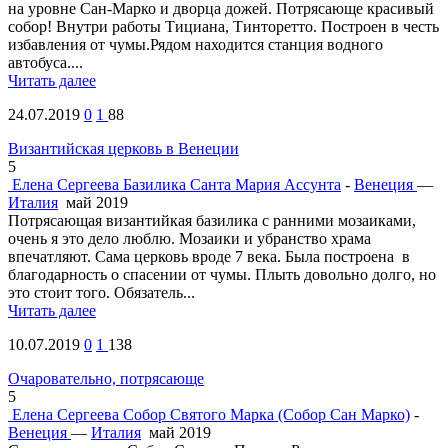
на уровне Сан-Марко и дворца дожей. Потрясающе красивый
собор! Внутри работы Тициана, Тинторетто. Построен в честь
избавления от чумы.Рядом находится станция водного
автобуса....
Читать далее
24.07.2019
0
1
88
Византийская церковь в Венеции
5
Елена Сергеева
Базилика Санта Мария Ассунта
-
Венеция
—
Италия
май 2019
Потрясающая византийкая базилика с ранними мозаиками,
очень я это дело люблю. Мозаики и убранство храма
впечатляют. Сама церковь вроде 7 века. Была построена в
благодарность о спасении от чумы. Плыть довольно долго, но
это стоит того. Обязатель...
Читать далее
10.07.2019
0
1
138
Очаровательно, потрясающе
5
Елена Сергеева
Собор Святого Марка (Собор Сан Марко)
-
Венеция
—
Италия
май 2019