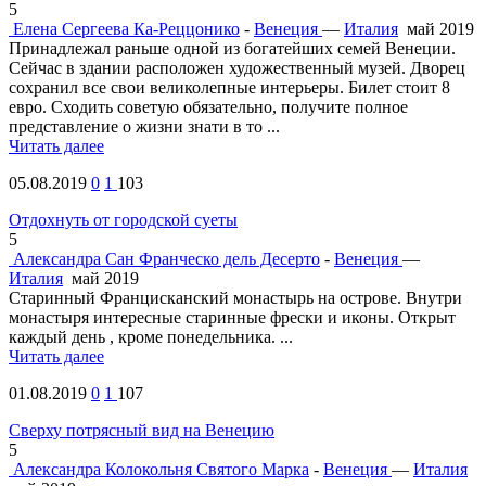
5
Елена Сергеева
Ка-Реццонико
-
Венеция
—
Италия
май 2019
Принадлежал раньше одной из богатейших семей Венеции.
Сейчас в здании расположен художественный музей. Дворец
сохранил все свои великолепные интерьеры. Билет стоит 8
евро. Сходить советую обязательно, получите полное
представление о жизни знати в то ...
Читать далее
05.08.2019
0
1
103
Отдохнуть от городской суеты
5
Александра
Сан Франческо дель Десерто
-
Венеция
—
Италия
май 2019
Старинный Францисканский монастырь на острове. Внутри
монастыря интересные старинные фрески и иконы. Открыт
каждый день , кроме понедельника. ...
Читать далее
01.08.2019
0
1
107
Сверху потрясный вид на Венецию
5
Александра
Колокольня Святого Марка
-
Венеция
—
Италия