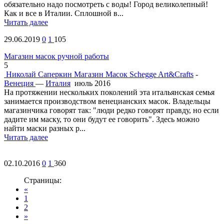
обязательно надо посмотреть с воды! Город великолепный!
Как и все в Италии. Сплошной в...
Читать далее
29.06.2019
0
1
105
Магазин масок ручной работы
5
Николай Саперкин
Магазин Масок Schegge Art&Crafts
-
Венеция
—
Италия
июль 2016
На протяжении нескольких поколений эта итальянская семья
занимается производством венецианских масок. Владельцы
магазинчика говорят так: "люди редко говорят правду, но если
дадите им маску, то они будут ее говорить". Здесь можно
найти маски разных р...
Читать далее
02.10.2016
0
1
360
Страницы:
«
1
2
»