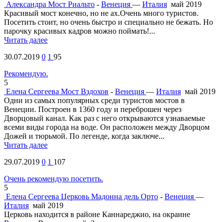
Александра
Мост Риальто
-
Венеция
—
Италия
май 2019
Красивый мост конечно, но не ах.Очень много туристов.
Посетить стоит, но очень быстро и специально не бежать. Но
парочку красивых кадров можно поймать!...
Читать далее
30.07.2019
0
1
95
Рекомендую.
5
Елена Сергеева
Мост Вздохов
-
Венеция
—
Италия
май 2019
Одни из самых популярных среди туристов мостов в
Венеции. Построен в 1360 году и переброшен через
Дворцовый канал. Как раз с него открываются узнаваемые
всеми виды города на воде. Он расположен между Дворцом
Дожей и тюрьмой. По легенде, когда заключе...
Читать далее
29.07.2019
0
1
107
Очень рекомендую посетить.
5
Елена Сергеева
Церковь Мадонна дель Орто
-
Венеция
—
Италия
май 2019
Церковь находится в районе Каннареджио, на окраине