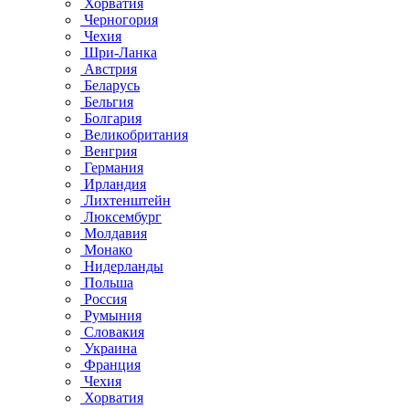
Хорватия
Черногория
Чехия
Шри-Ланка
Австрия
Беларусь
Бельгия
Болгария
Великобритания
Венгрия
Германия
Ирландия
Лихтенштейн
Люксембург
Молдавия
Монако
Нидерланды
Польша
Россия
Румыния
Словакия
Украина
Франция
Чехия
Хорватия