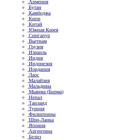
Армения
Бутан
Камбоджа
Кипр
Китай
Южная Корея
Сингапур
Вьетнам
Грузия
Израиль
Индия
Индонезия
Иордания
Лаос
Малайзия
Мальдивы
Мьянма (Бирма)
Непал
Таиланд
Турция
Филиппины
Шри-Ланка
Япония
Аргентина
Белиз