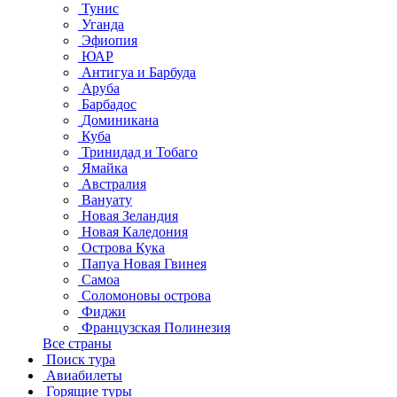
Тунис
Уганда
Эфиопия
ЮАР
Антигуа и Барбуда
Аруба
Барбадос
Доминикана
Куба
Тринидад и Тобаго
Ямайка
Австралия
Вануату
Новая Зеландия
Новая Каледония
Острова Кука
Папуа Новая Гвинея
Самоа
Соломоновы острова
Фиджи
Французская Полинезия
Все страны
Поиск тура
Авиабилеты
Горящие туры