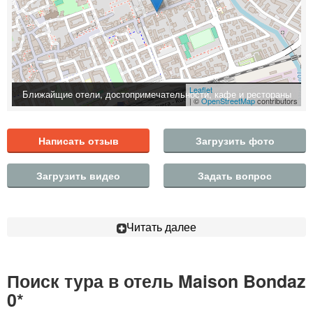
Leaflet
Ближайщие отели, достопримечательности, кафе и рестораны
| ©
OpenStreetMap
contributors
Написать отзыв
Загрузить фото
Загрузить видео
Задать вопрос
Читать далее
Поиск тура в отель Maison Bondaz
0*