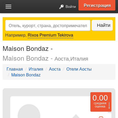
Регистрация
Войти
Toggle
navigation
Search
Найти
Например,
Rixos Premium Tekirova
Maison Bondaz -
Maison Bondaz -
Аоста,Италия
Главная
Италия
Аоста
Отели Аосты
Maison Bondaz
0.00
средняя
оценка