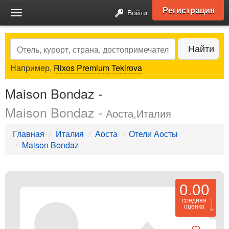
Регистрация
Войти
Toggle
navigation
Search
Найти
Например,
Rixos Premium Tekirova
Maison Bondaz -
Maison Bondaz -
Аоста,Италия
Главная
Италия
Аоста
Отели Аосты
Maison Bondaz
0.00
средняя
оценка