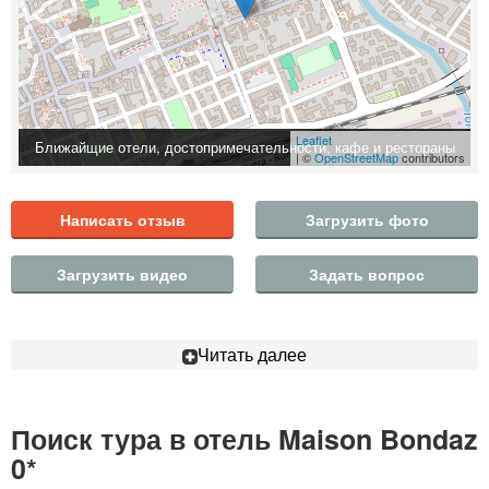
Leaflet
Ближайщие отели, достопримечательности, кафе и рестораны
| ©
OpenStreetMap
contributors
Написать отзыв
Загрузить фото
Загрузить видео
Задать вопрос
Читать далее
Поиск тура в отель Maison Bondaz
0*