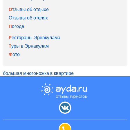
Отзывы об отдыхе
Отзывы об отелях
Погода
Рестораны Эрнакулама
Туры в Эрнакулам
Фото
большая многоножка в квартире