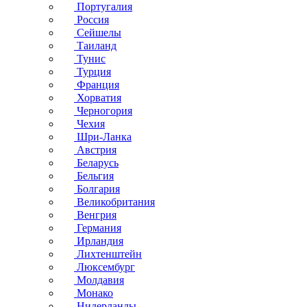
Португалия
Россия
Сейшелы
Таиланд
Тунис
Турция
Франция
Хорватия
Черногория
Чехия
Шри-Ланка
Австрия
Беларусь
Бельгия
Болгария
Великобритания
Венгрия
Германия
Ирландия
Лихтенштейн
Люксембург
Молдавия
Монако
Нидерланды