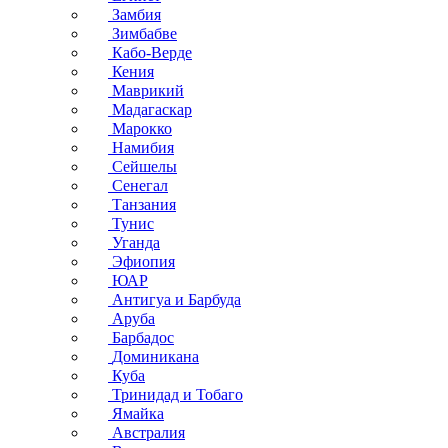
Замбия
Зимбабве
Кабо-Верде
Кения
Маврикий
Мадагаскар
Марокко
Намибия
Сейшелы
Сенегал
Танзания
Тунис
Уганда
Эфиопия
ЮАР
Антигуа и Барбуда
Аруба
Барбадос
Доминикана
Куба
Тринидад и Тобаго
Ямайка
Австралия