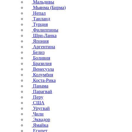
Мальдивы
Мьянма (Бирма)
Непал
Таиланд
Турция
Филиппины
Шри-Ланка
Япония
Аргентина
Белиз
Боливия
Бразилия
Венесуэла
Колумбия
Коста-Рика
Панама
Парагвай
Перу
США
Уругвай
Чили
Эквадор
Ямайка
Египет