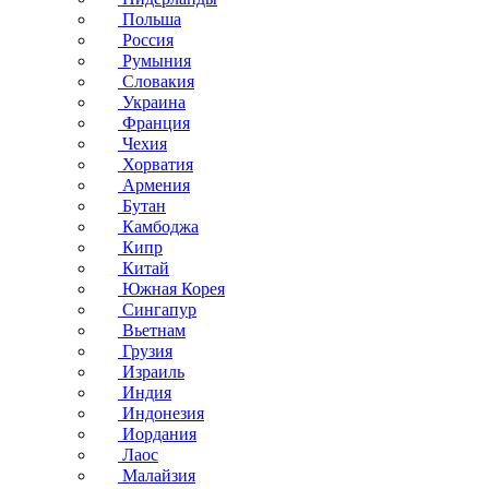
Польша
Россия
Румыния
Словакия
Украина
Франция
Чехия
Хорватия
Армения
Бутан
Камбоджа
Кипр
Китай
Южная Корея
Сингапур
Вьетнам
Грузия
Израиль
Индия
Индонезия
Иордания
Лаос
Малайзия