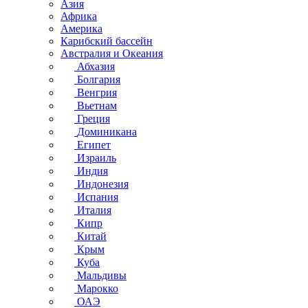
Азия
Африка
Америка
Карибский бассейн
Австралия и Океания
Абхазия
Болгария
Венгрия
Вьетнам
Греция
Доминикана
Египет
Израиль
Индия
Индонезия
Испания
Италия
Кипр
Китай
Крым
Куба
Мальдивы
Марокко
ОАЭ