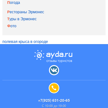
Погода
Рестораны Эрмонес
Туры в Эрмонес
Фото
полевая крыса в огороде
+7(925) 631-20-65
С 10-00 до 19-00