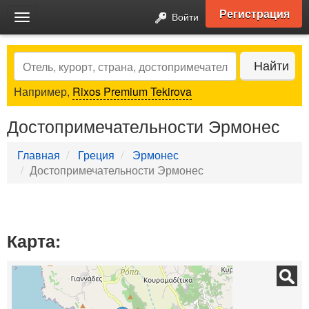
Регистрация
Войти
Toggle
navigation
Search
Найти
Например,
Rixos Premium Tekirova
Достопримечательности Эрмонес
Главная
Греция
Эрмонес
Достопримечательности Эрмонес
Карта: