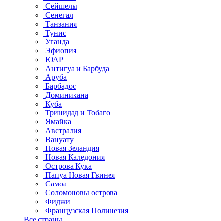
Сейшелы
Сенегал
Танзания
Тунис
Уганда
Эфиопия
ЮАР
Антигуа и Барбуда
Аруба
Барбадос
Доминикана
Куба
Тринидад и Тобаго
Ямайка
Австралия
Вануату
Новая Зеландия
Новая Каледония
Острова Кука
Папуа Новая Гвинея
Самоа
Соломоновы острова
Фиджи
Французская Полинезия
Все страны