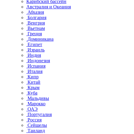
Карибский бассейн
Австралия и Океания
Абхазия
Болгария
Венгрия
Вьетнам
Греция
Доминикана
Египет
Израиль
Индия
Индонезия
Испания
Италия
Кипр
Китай
Крым
Куба
Мальдивы
Марокко
ОАЭ
Португалия
Россия
Сейшелы
Таиланд