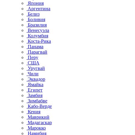
Япония
Аргентина
Белиз
Боливия
Бразилия
Венесуэла
Колумбия
Коста-Рика
Панама
Парагвай
Перу
США
Уругвай
Чили
Эквадор
Ямайка
Египет
Замбия
Зимбабве
Кабо-Верде
Кения
Маврикий
Мадагаскар
Марокко
Намибия