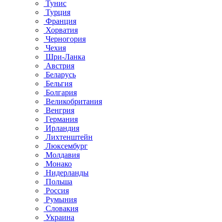
Тунис
Турция
Франция
Хорватия
Черногория
Чехия
Шри-Ланка
Австрия
Беларусь
Бельгия
Болгария
Великобритания
Венгрия
Германия
Ирландия
Лихтенштейн
Люксембург
Молдавия
Монако
Нидерланды
Польша
Россия
Румыния
Словакия
Украина