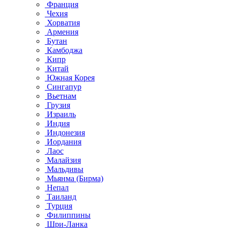
Франция
Чехия
Хорватия
Армения
Бутан
Камбоджа
Кипр
Китай
Южная Корея
Сингапур
Вьетнам
Грузия
Израиль
Индия
Индонезия
Иордания
Лаос
Малайзия
Мальдивы
Мьянма (Бирма)
Непал
Таиланд
Турция
Филиппины
Шри-Ланка