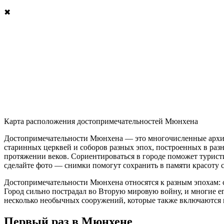
✖
Карта расположения достопримечательностей Мюнхена
Достопримечательности Мюнхена — это многочисленные архит
старинных церквей и соборов разных эпох, построенных в разны
протяжении веков. Сориентироваться в городе поможет турист
сделайте фото — снимки помогут сохранить в памяти красоту 
Достопримечательности Мюнхена относятся к разным эпохам: ср
Город сильно пострадал во Вторую мировую войну, и многие е
несколько необычных сооружений, которые также включаются в
Первый раз в Мюнхене