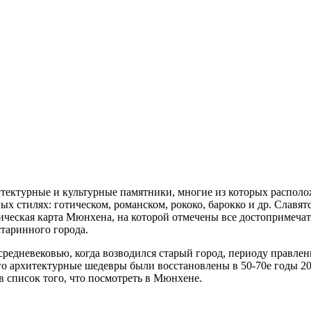
ектурные и культурные памятники, многие из которых располо
х стилях: готическом, романском, рококо, барокко и др. Славят
ическая карта Мюнхена, на которой отмечены все достопримеча
старинного города.
едневековью, когда возводился старый город, периоду правления
го архитектурные шедевры были восстановлены в 50-70е годы 20
 список того, что посмотреть в Мюнхене.