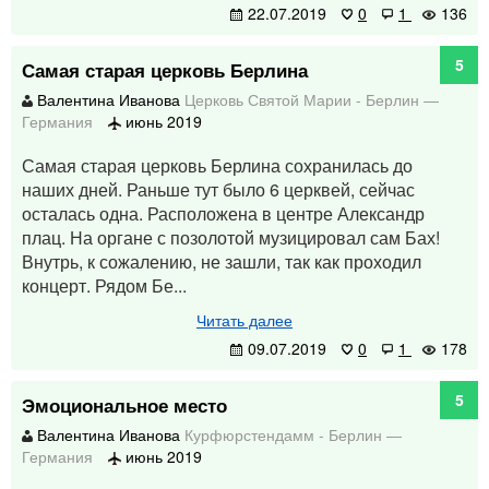
22.07.2019
0
1
136
5
Самая старая церковь Берлина
Валентина Иванова
Церковь Святой Марии
-
Берлин
—
Германия
июнь 2019
Самая старая церковь Берлина сохранилась до
наших дней. Раньше тут было 6 церквей, сейчас
осталась одна. Расположена в центре Александр
плац. На органе с позолотой музицировал сам Бах!
Внутрь, к сожалению, не зашли, так как проходил
концерт. Рядом Бе...
Читать далее
09.07.2019
0
1
178
5
Эмоциональное место
Валентина Иванова
Курфюрстендамм
-
Берлин
—
Германия
июнь 2019