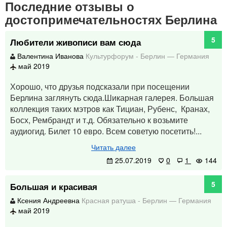
Последние отзывы о
достопримечательностях Берлина
5
Любители живописи вам сюда
Валентина Иванова
Культурфорум
-
Берлин
—
Германия
май 2019
Хорошо, что друзья подсказали при посещении
Берлина заглянуть сюда.Шикарная галерея. Большая
коллекция таких мэтров как Тициан, Рубенс, Кранах,
Босх, Рембрандт и т.д. Обязательно к возьмите
аудиогид. Билет 10 евро. Всем советую посетить!...
Читать далее
25.07.2019
0
1
144
5
Большая и красивая
Ксения Андреевна
Красная ратуша
-
Берлин
—
Германия
май 2019