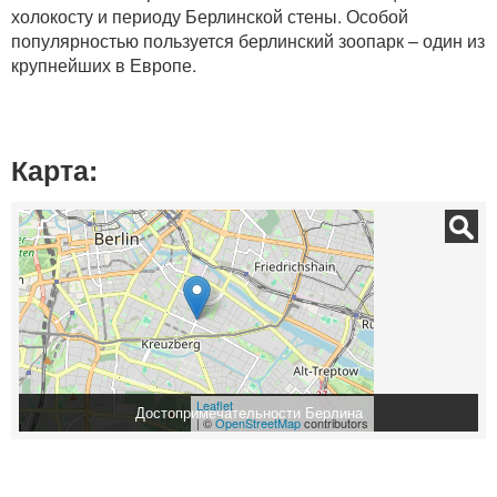
холокосту и периоду Берлинской стены. Особой
популярностью пользуется берлинский зоопарк – один из
крупнейших в Европе.
Карта:
Leaflet
Достопримечательности Берлина
| ©
OpenStreetMap
contributors