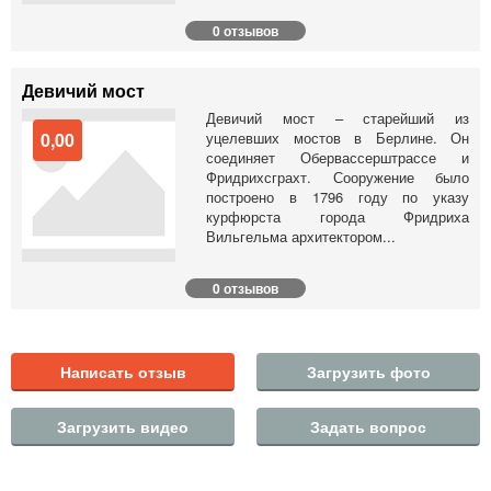
0 отзывов
Девичий мост
Девичий мост – старейший из
0,00
уцелевших мостов в Берлине. Он
соединяет Обервассерштрассе и
Фридрихсграхт. Сооружение было
построено в 1796 году по указу
курфюрста города Фридриха
Вильгельма архитектором...
0 отзывов
Написать отзыв
Загрузить фото
Загрузить видео
Задать вопрос