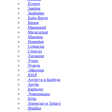
Египет
Замбия
Зимбабве
Кабо-Верде
Кения
Маврикий
Мадагаскар
Марокко
Намибия
Сейшелы
Сенегал
Танзания
Тунис
Уганда
Эфиопия
ЮАР
Антигуа и Барбуда
Аруба
Барбадос
Доминикана
Куба
Тринидад и Тобаго
Ямайка