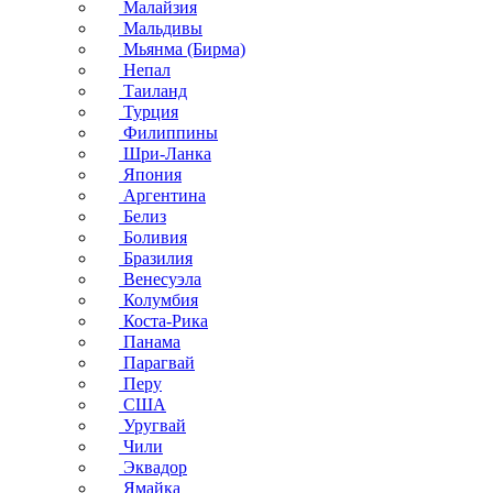
Малайзия
Мальдивы
Мьянма (Бирма)
Непал
Таиланд
Турция
Филиппины
Шри-Ланка
Япония
Аргентина
Белиз
Боливия
Бразилия
Венесуэла
Колумбия
Коста-Рика
Панама
Парагвай
Перу
США
Уругвай
Чили
Эквадор
Ямайка