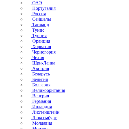
ОАЭ
Португалия
Россия
Сейшелы
Таиланд
Тунис
Турция
Франция
Хорватия
Черногория
Чехия
Шри-Ланка
Австрия
Беларусь
Бельгия
Болгария
Великобритания
Венгрия
Германия
Ирландия
Лихтенштейн
Люксембург
Молдавия
Монако