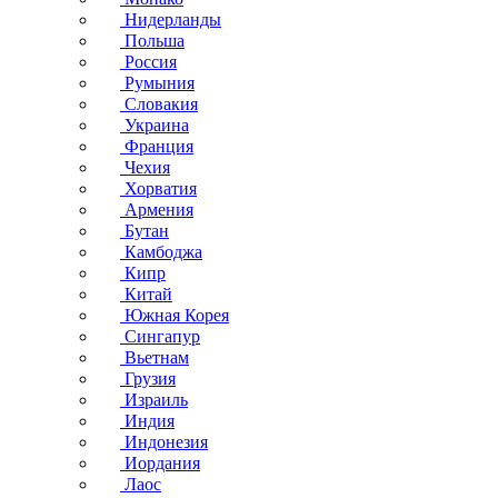
Нидерланды
Польша
Россия
Румыния
Словакия
Украина
Франция
Чехия
Хорватия
Армения
Бутан
Камбоджа
Кипр
Китай
Южная Корея
Сингапур
Вьетнам
Грузия
Израиль
Индия
Индонезия
Иордания
Лаос