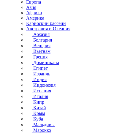
Европа
Азия
Африка
Америка
Карибский бассейн
Австралия и Океания
Абхазия
Болгария
Венгрия
Вьетнам
Греция
Доминикана
Египет
Израиль
Индия
Индонезия
Испания
Италия
Кипр
Китай
Крым
Куба
Мальдивы
Марокко