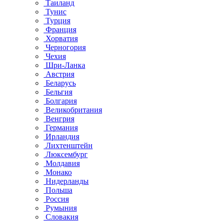
Таиланд
Тунис
Турция
Франция
Хорватия
Черногория
Чехия
Шри-Ланка
Австрия
Беларусь
Бельгия
Болгария
Великобритания
Венгрия
Германия
Ирландия
Лихтенштейн
Люксембург
Молдавия
Монако
Нидерланды
Польша
Россия
Румыния
Словакия