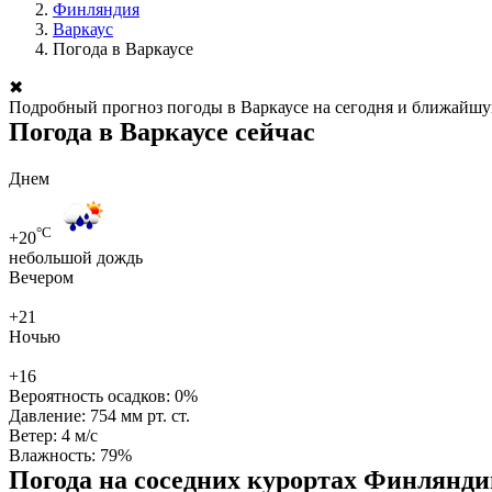
Финляндия
Варкаус
Погода в Варкаусе
✖
Подробный прогноз погоды в Варкаусе на сегодня и ближайшую
Погода в Варкаусе сейчас
Днем
°C
+20
небольшой дождь
Вечером
+21
Ночью
+16
Вероятность осадков:
0%
Давление:
754 мм рт. ст.
Ветер:
4 м/с
Влажность:
79%
Погода на соседних курортах Финлянди