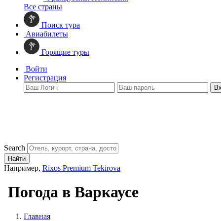
Все страны
Поиск тура
Авиабилеты
Горящие туры
Войти
Регистрация
В
Search
Найти
Например,
Rixos Premium Tekirova
Погода в Варкаусе
Главная