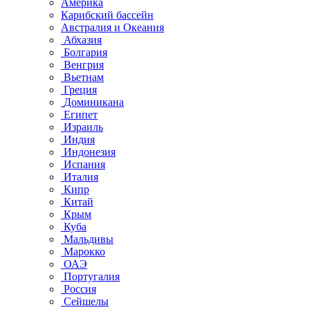
Америка
Карибский бассейн
Австралия и Океания
Абхазия
Болгария
Венгрия
Вьетнам
Греция
Доминикана
Египет
Израиль
Индия
Индонезия
Испания
Италия
Кипр
Китай
Крым
Куба
Мальдивы
Марокко
ОАЭ
Португалия
Россия
Сейшелы