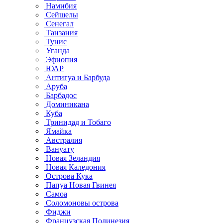
Намибия
Сейшелы
Сенегал
Танзания
Тунис
Уганда
Эфиопия
ЮАР
Антигуа и Барбуда
Аруба
Барбадос
Доминикана
Куба
Тринидад и Тобаго
Ямайка
Австралия
Вануату
Новая Зеландия
Новая Каледония
Острова Кука
Папуа Новая Гвинея
Самоа
Соломоновы острова
Фиджи
Французская Полинезия