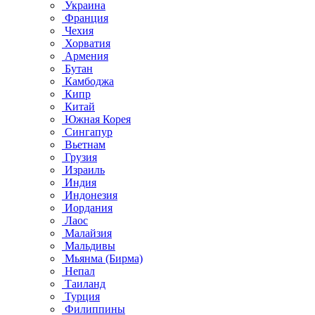
Украина
Франция
Чехия
Хорватия
Армения
Бутан
Камбоджа
Кипр
Китай
Южная Корея
Сингапур
Вьетнам
Грузия
Израиль
Индия
Индонезия
Иордания
Лаос
Малайзия
Мальдивы
Мьянма (Бирма)
Непал
Таиланд
Турция
Филиппины