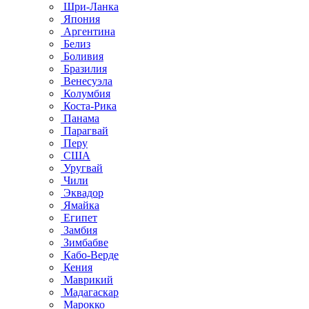
Шри-Ланка
Япония
Аргентина
Белиз
Боливия
Бразилия
Венесуэла
Колумбия
Коста-Рика
Панама
Парагвай
Перу
США
Уругвай
Чили
Эквадор
Ямайка
Египет
Замбия
Зимбабве
Кабо-Верде
Кения
Маврикий
Мадагаскар
Марокко