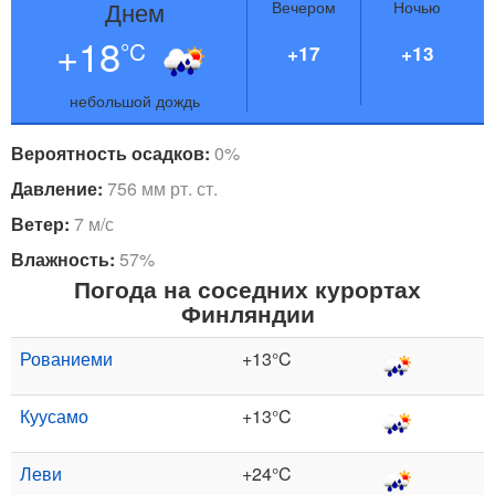
Днем
Вечером
Ночью
+18
°C
+17
+13
небольшой дождь
Вероятность осадков:
0%
Давление:
756 мм рт. ст.
Ветер:
7 м/с
Влажность:
57%
Погода на соседних курортах
Финляндии
Рованиеми
+13°C
Куусамо
+13°C
Леви
+24°C