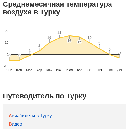
Среднемесячная температура
воздуха в Турку
20
14
14
10
10
10
10
16
16
15
15
10
5
5
3
3
0
0
-1
-1
-3
-3
0
-5
-5
-5
-5
-10
Янв
Фев
Мар
Апр
Май
Июн
Июл
Авг
Сен
Окт
Ноя
Дек
Путеводитель по Турку
Авиабилеты в Турку
Видео