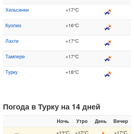
Хельсинки
+17°C
Куопио
+16°C
Лахти
+17°C
Тампере
+17°C
Турку
+18°C
Погода в Турку на 14 дней
Ночь
Утро
День
Вечер
+13°C
+17°C
+17°C