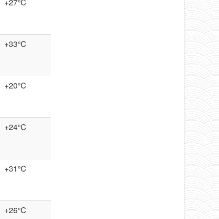
+27°C
+33°C
+20°C
+24°C
+31°C
+26°C