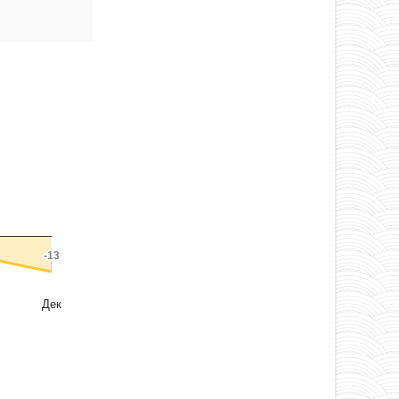
-13
-13
Дек