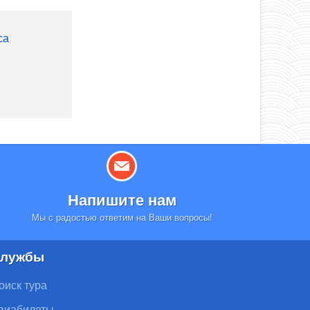
са
Напишите нам
Мы с радостью ответим на Ваши вопросы!
лужбы
оиск тура
виабилеты