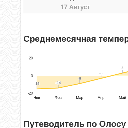
17 Август
Среднемесячная темпер
20
3
3
-3
-3
0
-9
-9
-14
-14
-15
-15
-20
Янв
Фев
Мар
Апр
Май
Путеводитель по Олосу