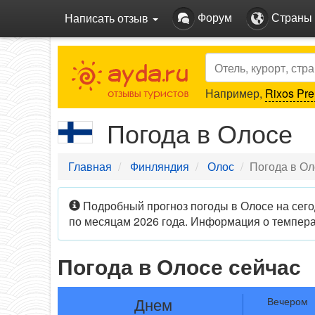
Форум
Страны
Написать отзыв
Search
Например,
Rixos Pre
Погода в Олосе
Главная
Финляндия
Олос
Погода в Ол
Подробный прогноз погоды в Олосе на сего
по месяцам 2026 года. Информация о темпера
Погода в Олосе сейчас
Днем
Вечером