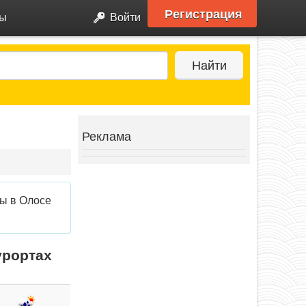
Регистрация
ры
Войти
Найти
Реклама
ды в Олосе
урортах