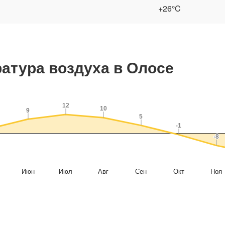
+26°C
атура воздуха в Олосе
12
12
10
10
9
9
5
5
-1
-1
-8
-8
Июн
Июл
Авг
Сен
Окт
Ноя