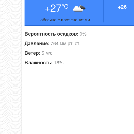
+27
°C
+26
облачно с прояснениями
Вероятность осадков:
0%
Давление:
764 мм рт. ст.
Ветер:
5 м/с
Влажность:
18%