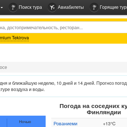
Поиск тура
Авиабилеты
Горящие ту
mium Tekirova
осе
дня и ближайшую неделю, 10 дней и 14 дней. Прогноз пого
туре воздуха и воды.
Погода на соседних к
Финляндии
Ночью
Рованиеми
+13°C